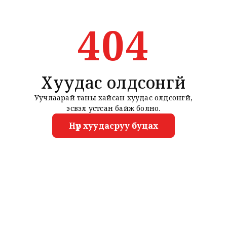
404
Хуудас олдсонгүй
Уучлаарай таны хайсан хуудас олдсонгүй,
эсвэл устсан байж болно.
Нүүр хуудасруу буцах