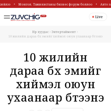
хийлээ
Монгол, Тажикистаны бизнес форум боллоо
Авто з
Live
Нүүр хуудас
Энтертаймент
10 жилийн дараа бүх эмийг хиймэл оюун ухаанаар бүтээнэ
10 жилийн
дараа бүх эмийг
хиймэл оюун
ухаанаар бүтээнэ