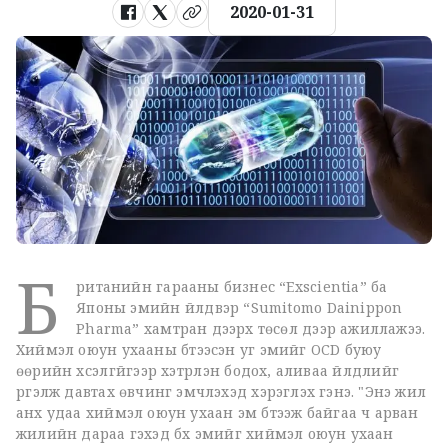
2020-01-31
Б
ританийн гарааны бизнес “Exscientia” ба
Японы эмийн үйлдвэр “Sumitomo Dainippon
Pharma” хамтран дээрх төсөл дээр ажиллажээ.
Хиймэл оюун ухааны бүтээсэн уг эмийг OCD буюу
өөрийн хүсэлгүйгээр хэтрүүлэн бодох, аливаа үйлдлийг
үргэлж давтах өвчинг эмчлэхэд хэрэглэх гэнэ. "Энэ жил
анх удаа хиймэл оюун ухаан эм бүтээж байгаа ч арван
жилийн дараа гэхэд бүх эмийг хиймэл оюун ухаан