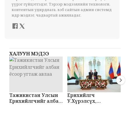
үүрэг гүйцэтгэдэг. Тэрээр мэдээллийн технологи,
контентын удирдлага, вэб сайтын админ системд
өндөр мэдлэг, чадвартай ажилладаг.
ХАЛУУН МЭДЭЭ
Тажикистан Улсын
Ерөнхийлөгч
М
Ерөнхийлөгчийг албан
У.Хүрэлсүх,
Т
ёсоор угтаж авлаа
Эмомали Рахмон
б
нар мэдээлэл
б
хийлээ