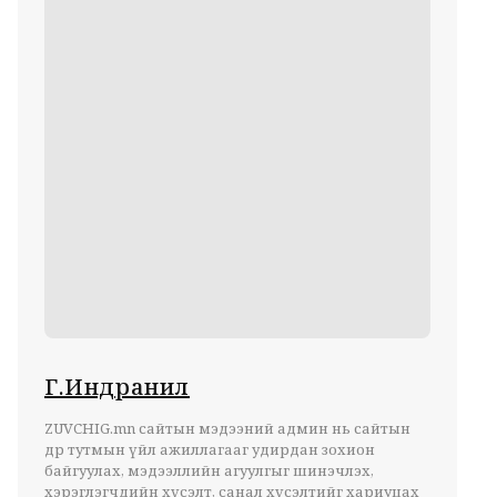
Г.Индранил
ZUVCHIG.mn сайтын мэдээний админ нь сайтын
өдөр тутмын үйл ажиллагааг удирдан зохион
байгуулах, мэдээллийн агуулгыг шинэчлэх,
хэрэглэгчдийн хүсэлт, санал хүсэлтийг хариуцах