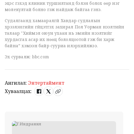
эцэс гэхэд клиник туршилтанд бэлэн болох өөр нэг
молекултай болно гэж найдаж байгаа гэнэ.
Судалгаанд хамааралгүй Хавдар судлалын
хүрээлэнгийн гүйцэтгэх захирал Пол Уорман нээлтийн
талаар "Хиймэл оюун ухаан нь эмийн нээлтийг
хурдасгах асар их нөөц бололцоотой гэж би харж
байна” хэмээн байр сууриа илэрхийлжээ.
Эх сурвалж: bbc.com
Ангилал:
Энтертаймент
Хуваалцах: