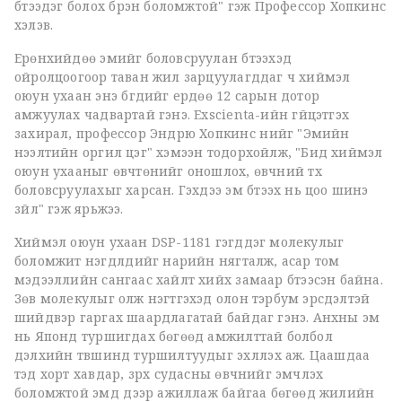
бүтээдэг болох бүрэн боломжтой" гэж Профессор Хопкинс
хэлэв.
Ерөнхийдөө эмийг боловсруулан бүтээхэд
ойролцоогоор таван жил зарцуулагддаг ч хиймэл
оюун ухаан энэ бүгдийг ердөө 12 сарын дотор
амжуулах чадвартай гэнэ. Exscienta-ийн гүйцэтгэх
захирал, профессор Эндрю Хопкинс үүнийг "Эмийн
нээлтийн оргил цэг" хэмээн тодорхойлж, "Бид хиймэл
оюун ухааныг өвчтөнийг оношлох, өвчний түүх
боловсруулахыг харсан. Гэхдээ эм бүтээх нь цоо шинэ
зүйл" гэж ярьжээ.
Хиймэл оюун ухаан DSP-1181 гэгддэг молекулыг
боломжит нэгдлүүдийг нарийн нягталж, асар том
мэдээллийн сангаас хайлт хийх замаар бүтээсэн байна.
Зөв молекулыг олж нэгтгэхэд олон тэрбум эрсдэлтэй
шийдвэр гаргах шаардлагатай байдаг гэнэ. Анхны эм
нь Японд туршигдах бөгөөд амжилттай болбол
дэлхийн түвшинд туршилтуудыг эхлүүлэх аж. Цаашдаа
тэд хорт хавдар, зүрх судасны өвчнийг эмчлэх
боломжтой эмүүд дээр ажиллаж байгаа бөгөөд жилийн