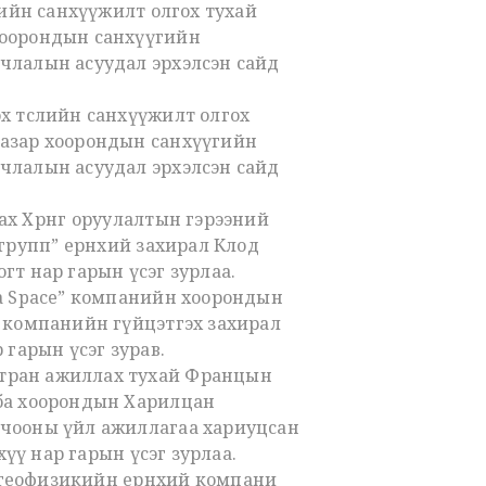
лийн санхүүжилт олгох тухай
хоорондын санхүүгийн
члалын асуудал эрхэлсэн сайд
х төслийн санхүүжилт олгох
газар хоорондын санхүүгийн
члалын асуудал эрхэлсэн сайд
 Хөрөнгө оруулалтын гэрээний
групп” ерөнхий захирал Клод
гт нар гарын үсэг зурлаа.
ia Space” компанийн хоорондын
” компанийн гүйцэтгэх захирал
 гарын үсэг зурав.
мтран ажиллах тухай Францын
лба хоорондын Харилцан
вчооны үйл ажиллагаа хариуцсан
хүү нар гарын үсэг зурлаа.
 геофизикийн ерөнхий компани