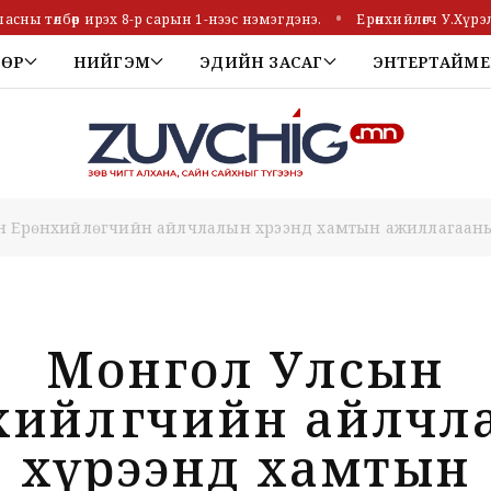
асны төлбөр ирэх 8-р сарын 1-нээс нэмэгдэнэ.
Ерөнхийлөгч У.Хүр
ТӨР
НИЙГЭМ
ЭДИЙН ЗАСАГ
ЭНТЕРТАЙМЕ
 Ерөнхийлөгчийн айлчлалын хүрээнд хамтын ажиллагааны 
Монгол Улсын
хийлөгчийн айлч
хүрээнд хамтын