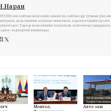
Н.Наран
UVCHIG.mn сайтын мэдээний админ нь сайтын өдөр тутмын үйл а
айгуулах, мэдээллийн агуулгыг шинэчлэх, хэрэглэгчдийн хүсэлт,
үйцэтгэдэг. Тэрээр мэдээллийн технологи, контентын удирдлага,
эдлэг, чадвартай ажилладаг.
лөгч
Монгол,
Авто зам