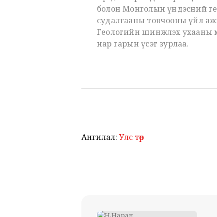
болон Монголын үндэсний ге
судалгааны товчооны үйл аж
Геологийн шинжлэх ухааны ме
нар гарын үсэг зурлаа.
Ангилал:
Улс төр