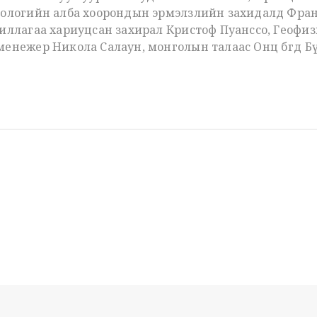
ологийн алба хоорондын эрмэлзлийн захидалд Франц
иллагаа хариуцсан захирал Кристоф Пуанссо, Геофи
нежер Никола Салаун, монголын талаас Онц бөгөөд Б