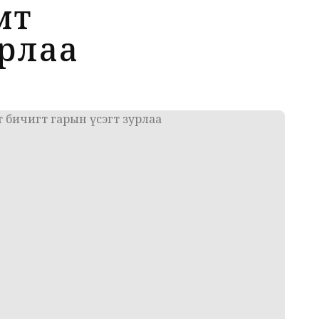
мт
урлаа