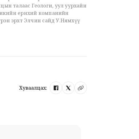
ын талаас Геологи, уул уурхайн
зикийн ерөнхий компанийн
үрэн эрхт Элчин сайд У.Нямхүү
Хуваалцах: