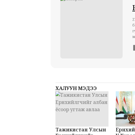
Z
б
г
м
ХАЛУУН МЭДЭЭ
Тажикистан Улсын
Ерөнхий