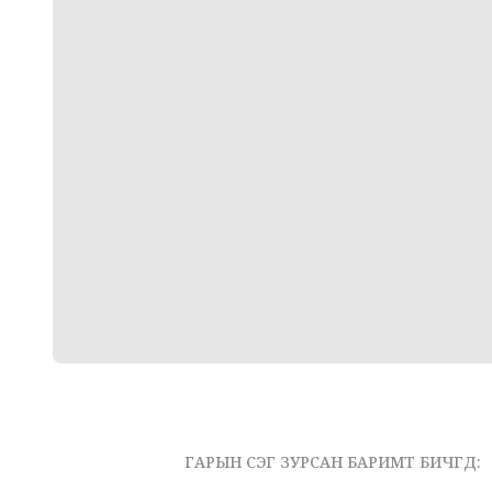
ГАРЫН ҮСЭГ ЗУРСАН БАРИМТ БИЧГҮҮД: