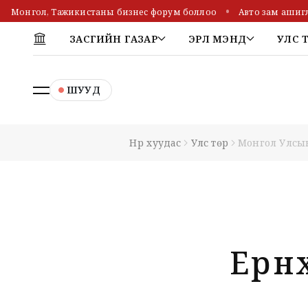
Монгол, Тажикистаны бизнес форум боллоо
Авто зам ашигл
ЗАСГИЙН ГАЗАР
ЭРҮҮЛ МЭНД
УЛС 
ШУУД
Нүүр хуудас
Улс төр
Монгол Улсын
Ерөн