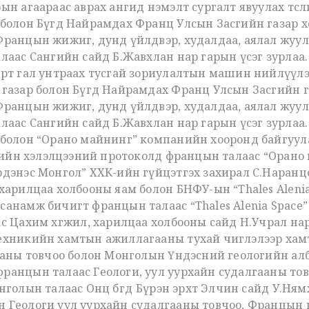
ын агаараас аврах ангид нэмэлт сургалт явуулах төс
 болон Бүгд Найрамдах Франц Улсын Засгийн газар 
Францын жижиг, дунд үйлдвэр, худалдаа, аялал жуул
лаас Сангийн сайд Б.Жавхлан нар гарын үсэг зурлаа.
рт гал унтраах тусгай зориулалтын машин нийлүүлэ
 газар болон Бүгд Найрамдах Франц Улсын Засгийн 
Францын жижиг, дунд үйлдвэр, худалдаа, аялал жуул
лаас Сангийн сайд Б.Жавхлан нар гарын үсэг зурлаа.
болон “Орано майнинг” компанийн хооронд байгуулах
сгийн хэлэлцээний протоколд францын талаас “Орано 
дэнэс Монгол” ХХК-ийн гүйцэтгэх захирал С.Наранцо
 харилцаа холбооны яам болон БНФУ-ын “Thales Alen
анамж бичигт францын талаас “Thales Alenia Space
с Цахим хөгжил, харилцаа холбооны сайд Н.Учрал нар
техникийн хамтын ажиллагааны тухай чиглэлээр ха
гааны товчоо болон Монголын Үндэсний геологийн а
ранцын талаас Геологи, уул уурхайн судалгааны то
голын талаас Онц бөгөөд Бүрэн эрхт Элчин сайд У.Ням
 Геологи уул уурхайн судалгааны товчоо, Францын