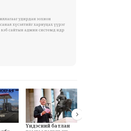
жиллагааг удирдан зохион
 санал хүсэлтийг хариуцах үүрэг
 вэб сайтын админ системд өндөр
Үндэсний батлан
Олон улсын