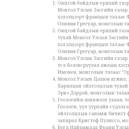
Онцгой байдлын ерөнхий газр
Монгол Улсын Засгийн газар
хэлэлцээрт францын талаас 
Оливия Грегуар, монголын та
Онцгой байдлын ерөнхий газа
тухай Монгол Улсын Засгийн
хэлэлцээрт францын талаас 
Оливия Грегуар, монголын та
Монгол Улсын Засгийн газар 
төсөл боловсруулах ажлын хэ
Имовен, монголын талаас “Эр
Монгол Улсын Цахим хөгжил,
Харилцан ойлголцлын тухай с
Эрвэ Дэррэй, монголын талаа
Геологийн шинжлэх ухаан, 
Геологи, уул уурхайн судал
ойлголцлын санамж бичигт ф
захирал Кристоф Пуанссо, мон
Бүгд Найрамдах Франц Улсын