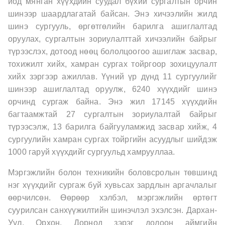
иод мянган хүүхдийн суудал бүхий сургалтын орчин
шинээр шаардлагатай байсан. Энэ хичээлийн жилд
шинэ сургууль, өргөтгөлийн барилга ашиглалтад
оруулах, сургалтын зориулалттай хичээлийн байрыг
түрээслэх, дотоод нөөц бололцоогоо ашиглаж засвар,
тохижилт хийх, хамран сургах тойргоор зохицуулалт
хийх зэргээр ажиллав. Үүний үр дүнд 11 сургуулийг
шинээр ашиглалтад оруулж, 6240 хүүхдийг шинэ
орчинд сургаж байна. Энэ жил 17145 хүүхдийн
багтаамжтай 27 сургалтын зориулалтай байрыг
түрээсэлж, 13 барилга байгууламжид засвар хийж, 4
сургуулийн хамран сургах тойргийн асуудлыг шийдэж
1000 гаруй хүүхдийг сургуульд хамрууллаа.
Мэргэжлийн болон техникийн боловсролын төвшинд
нэг хүүхдийг сургаж буй хувьсах зардлын аргачлалыг
өөрчилсөн. Өөрөөр хэлбэл, мэргэжлийн өртөгт
суурилсан санхүүжилтийн шинэчлэл эхэлсэн. Дархан-
Уул, Орхон, Дорнод зэрэг долоон аймгийн