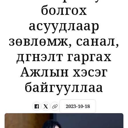
болгох
асуудлаар
зөвлөмж, санал,
дүгнэлт гаргах
Ажлын хэсэг
байгууллаа
2023-10-18