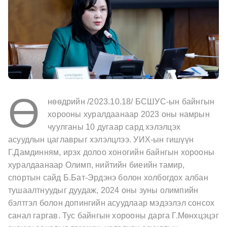
Ө
нөөдрийн /2023.10.18/ БСШУС-ын байнгын
хорооны хуралдаанаар 2023 оны намрын
чуулганы 10 дугаар сард хэлэлцэх
асуудлын цаглаврыг хэлэлцлээ.
УИХ-ын гишүүн
Г.Дамдинням, ирэх долоо хоногийн байнгын хорооны
хуралдаанаар Олимп, нийтийн биеийн тамир,
спортын сайд Б.Бат-Эрдэнэ болон холбогдох албан
тушаалтнуудыг дуудаж, 2024 оны зуны олимпийн
бэлтгэл болон допингийн асуудлаар мэдээлэл сонсох
санал гаргав.
Тус байнгын хорооны дарга Г.Мөнхцэцэг