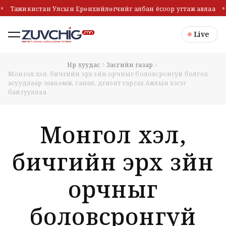
Тажикистан Улсын Ерөнхийлөгчийг албан ёсоор угтаж авлаа
Live
Нүүр хуудас
Засгийн газар
Монгол хэл, бичгийн эрх зүйн орчныг боловсронгуй болгох
асуудлаар зөвлөмж, санал, дүгнэлт гаргах Ажлын хэсэг
байгууллаа
Монгол хэл,
бичгийн эрх зүйн
орчныг
боловсронгуй