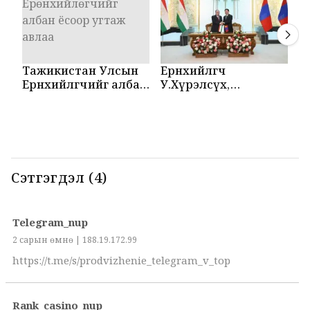
Тажикистан Улсын
Ерөнхийлөгч
М
Ерөнхийлөгчийг албан
У.Хүрэлсүх,
Т
ёсоор угтаж авлаа
Эмомали Рахмон
б
нар мэдээлэл
б
хийлээ
Сэтгэгдэл (4)
Telegram_nup
2 сарын өмнө | 188.19.172.99
https://t.me/s/prodvizhenie_telegram_v_top
Rank_casino_nup