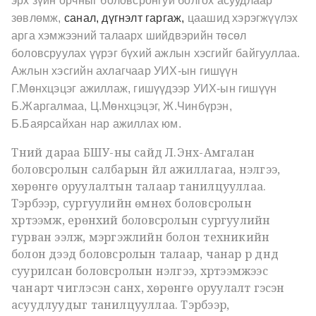
эрх зүйн орчныг боловсронгуй болгох асуудлаар
зөвлөмж,
санал, дүгнэлт гаргаж,
цаашид хэрэгжүүлэх
арга хэмжээний талаарх шийдвэрийн төсөл
боловсруулах
үүрэг бүхий ажлын хэсгийг байгууллаа.
Ажлын хэсгийн ахлагчаар УИХ-ын гишүүн
Г.Мөнхцэцэг ажиллаж, гишүүдээр УИХ-ын гишүүн
Б.Жаргалмаа,
Ц.Мөнхцэцэг, Ж.Чинбүрэн,
Б.Баярсайхан нар ажиллах юм.
Түүний дараа БШУ-ны сайд Л.Энх-Амгалан
боловсролын салбарын үйл ажиллагаа, үнэлгээ,
хөрөнгө оруулалтын талаар танилцууллаа.
Тэрбээр, сургуулийн өмнөх боловсролын
хүртээмж, ерөнхий боловсролын сургуулийн
гурван ээлж, мэргэжлийн болон техникийн
болон дээд боловсролын талаар, чанар үр дүнд
суурилсан боловсролын үнэлгээ, хүртээмжээс
чанарт чиглэсэн санхүү, хөрөнгө оруулалт гэсэн
асуудлуудыг танилцууллаа.
Тэрбээр,