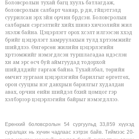
Боловсролын тухай багц хууль батлагдаж,
боловсролын салбарт чанар, үр дүн, гүйцэтгэлд
суурилсан эрх зүйн орчин бүрдсэн. Боловсролын
салбарын сэргэлтийг хийх шинэ хичээлийн жил
эхэлж байна. Цэцэрлэгт орох хүсэлт илгээсэн хүүхэд
бүрийг цэцэрлэгт хамруулахын тулд
хүртээмжийг
шийдлээ. Өнгөрсөн жилийн цэцэрлэгийн
хүртээмжийг нэмэгдүүлсэн туршлагадаа үндэслэн
хүн ам эрс өсч
буй аймгуудад тодорхой
шийдлүүдийг гаргаж байна. Тухайлбал, төрийн
өмчит зургаан цэцэрлэгийн барилгыг өргөтгөх,
орон сууцны нэг давхрын барилгыг худалдан
авах, орчин үеийн шийдэл бүхий цомцог гэр
хэлбэрээр цэцэрлэгийн байрыг нэмэгдүүллээ.
Ерөнхий боловсролын 54 сургуульд 33,859 хүүхэд
суралцах нь хүчин чадлаас хэтрэх байв. Тиймээс 20-