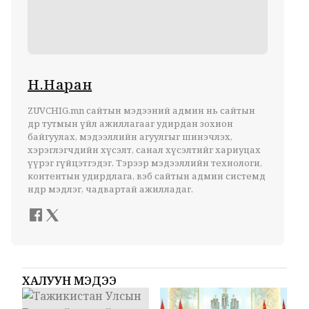
Н.Наран
ZUVCHIG.mn сайтын мэдээний админ нь сайтын
өдөр тутмын үйл ажиллагааг удирдан зохион
байгуулах, мэдээллийн агуулгыг шинэчлэх,
хэрэглэгчдийн хүсэлт, санал хүсэлтийг хариуцах
үүрэг гүйцэтгэдэг. Тэрээр мэдээллийн технологи,
контентын удирдлага, вэб сайтын админ системд
өндөр мэдлэг, чадвартай ажилладаг.
ХАЛУУН МЭДЭЭ