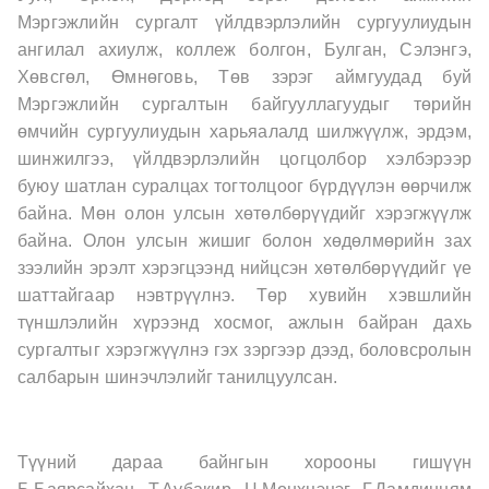
Мэргэжлийн сургалт үйлдвэрлэлийн сургуулиудын
ангилал ахиулж, коллеж болгон, Булган, Сэлэнгэ,
Хөвсгөл, Өмнөговь, Төв зэрэг аймгуудад буй
Мэргэжлийн сургалтын байгууллагуудыг төрийн
өмчийн сургуулиудын харьяалалд шилжүүлж, эрдэм,
шинжилгээ, үйлдвэрлэлийн цогцолбор хэлбэрээр
буюу шатлан суралцах тогтолцоог бүрдүүлэн өөрчилж
байна. Мөн олон улсын хөтөлбөрүүдийг хэрэгжүүлж
байна. Олон улсын жишиг болон хөдөлмөрийн зах
зээлийн эрэлт хэрэгцээнд нийцсэн хөтөлбөрүүдийг үе
шаттайгаар нэвтрүүлнэ. Төр хувийн хэвшлийн
түншлэлийн хүрээнд хосмог, ажлын байран дахь
сургалтыг хэрэгжүүлнэ гэх зэргээр дээд, боловсролын
салбарын шинэчлэлийг танилцуулсан.
Түүний дараа байнгын хорооны гишүүн