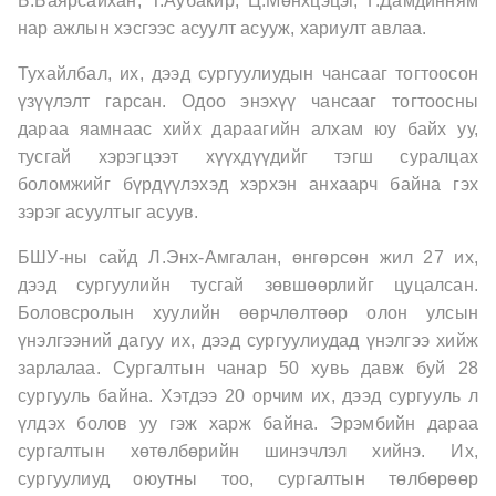
Б.Баярсайхан, Т.Аубакир, Ц.Мөнхцэцэг, Г.Дамдинням
нар ажлын хэсгээс асуулт асууж, хариулт авлаа.
Тухайлбал, их, дээд сургуулиудын чансааг тогтоосон
үзүүлэлт гарсан. Одоо энэхүү чансааг тогтоосны
дараа яамнаас хийх дараагийн алхам юу байх уу,
тусгай хэрэгцээт хүүхдүүдийг тэгш суралцах
боломжийг бүрдүүлэхэд хэрхэн анхаарч байна гэх
зэрэг асуултыг асуув.
БШУ-ны сайд Л.Энх-Амгалан, өнгөрсөн жил 27 их,
дээд сургуулийн тусгай зөвшөөрлийг цуцалсан.
Боловсролын хуулийн өөрчлөлтөөр олон улсын
үнэлгээний дагуу их, дээд сургуулиудад үнэлгээ хийж
зарлалаа. Сургалтын чанар 50 хувь давж буй 28
сургууль байна. Хэтдээ 20 орчим их, дээд сургууль л
үлдэх болов уу гэж харж байна. Эрэмбийн дараа
сургалтын хөтөлбөрийн шинэчлэл хийнэ. Их,
сургуулиуд оюутны тоо, сургалтын төлбөрөөр