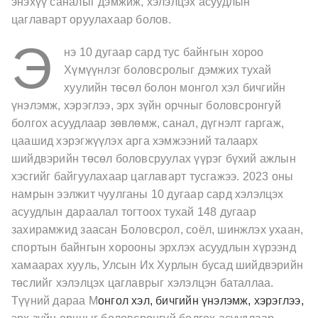
энэхүү саналыг дэмжиж, хэлэлцэх асуудлын
цаглаварт оруулахаар болов.
Э
нэ 10 дугаар сард тус байнгын хороо
Хүмүүнлэг боловсролыг дэмжих тухай
хуулийн төсөл болон монгол хэл бичгийн
үнэлэмж, хэрэглээ, эрх зүйн орчныг боловсронгуй
болгох асуудлаар зөвлөмж, санал, дүгнэлт гаргаж,
цаашид хэрэгжүүлэх арга хэмжээний талаарх
шийдвэрийн төсөл боловсруулах үүрэг бүхий ажлын
хэсгийг байгуулахаар цаглаварт тусгажээ.
2023 оны
намрын ээлжит чуулганы 10 дугаар сард хэлэлцэх
асуудлын дараалал тогтоох тухай 148 дугаар
захирамжид заасан Боловсрол, соёл, шинжлэх ухаан,
спортын байнгын хорооны эрхлэх асуудлын хүрээнд
хамаарах хууль, Улсын Их Хурлын бусад шийдвэрийн
төслийг хэлэлцэх цаглаврыг
хэлэлцэн баталлаа.
Түүний дараа М
онгол хэл, бичгийн үнэлэмж, хэрэглээ,