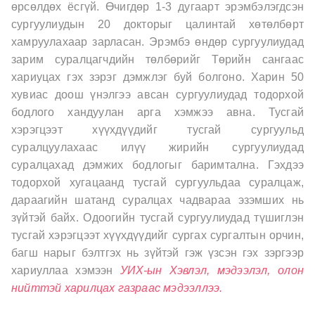
өрсөлдөх ёсгүй. Өчигдөр 1-3 дугаарт эрэмбэлэгдсэн
сургуулиудын 20 докторыг цалинтай хөтөлбөрт
хамруулахаар зарласан. Эрэмбэ өндөр сургуулиудад
зарим суралцагчдийн төлбөрийг Төрийн сангаас
хариуцах гэх зэрэг дэмжлэг буй болгоно. Харин 50
хувиас доош үнэлгээ авсан сургуулиудад тодорхой
бодлого хандуулан арга хэмжээ авна. Тусгай
хэрэгцээт хүүхдүүдийг тусгай сургуульд
суралцуулахаас илүү жирийн сургуулиудад
суралцахад дэмжих бодлогыг баримтална. Гэхдээ
тодорхой хугацаанд тусгай сургуульдаа суралцаж,
дараагийн шатанд суралцах чадвараа эзэмших нь
зүйтэй байх. Одоогийн тусгай сургуулиудад түшиглэн
тусгай хэрэгцээт хүүхдүүдийг сургах сургалтын орчин,
багш нарыг бэлтгэх нь зүйтэй гэж үзсэн гэх зэргээр
хариуллаа хэмээн
УИХ-ын Хэвлэл, мэдээлэл, олон
нийттэй харилцах газраас мэдээллээ.