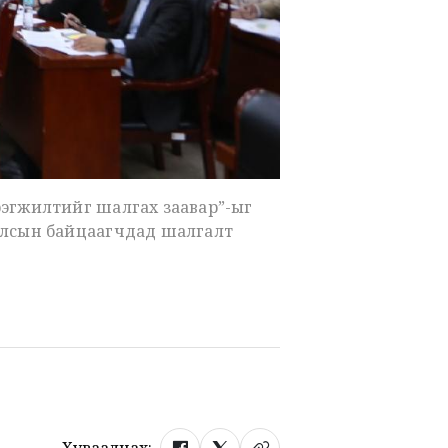
рэгжилтийг шалгах заавар”-ыг
 улсын байцаагчдад шалгалт