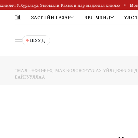
өгч У.Хүрэлсүх, Эмомали Рахмон нар мэдээлэл хийлээ
Монгол, 
ЗАСГИЙН ГАЗАР
ЭРҮҮЛ МЭНД
УЛС 
ШУУД
“МАЛ ТӨХӨӨРӨХ, МАХ БОЛОВСРУУЛАХ ҮЙЛДВЭРЛЭЛ
БАЙГУУЛЛАА