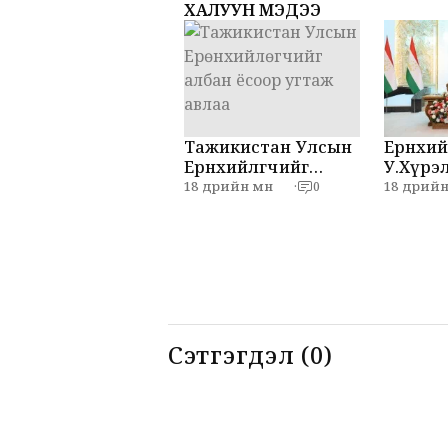
ХАЛУУН МЭДЭЭ
Тажикистан Улсын
Ерөнхий
Ерөнхийлөгчийг
У.Хүрэл
албан ёсоор угтаж
Эмома
18 өдрийн өмнө
18 өдрийн 
·
0
авлаа
нар мэ
хийлээ
Сэтгэгдэл (0)