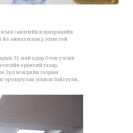
улсын санхүүгийн корпорацийн
н үйл ажиллагаанд зохистой
 сарын 31-ний өдөр Олон улсын
нэлгийн ерөнхий газар,
н Эрүүл мэндийн газрын
йг оролцуулан зохион байгуулж,