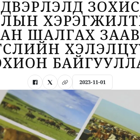
ДВЭРЛЭЛД ЗОХИ
ДЛЫН ХЭРЭГЖИЛТ
АН ШАЛГАХ ЗААВ
ТӨСЛИЙН ХЭЛЭЛЦҮ
ОХИОН БАЙГУУЛЛ
2023-11-01