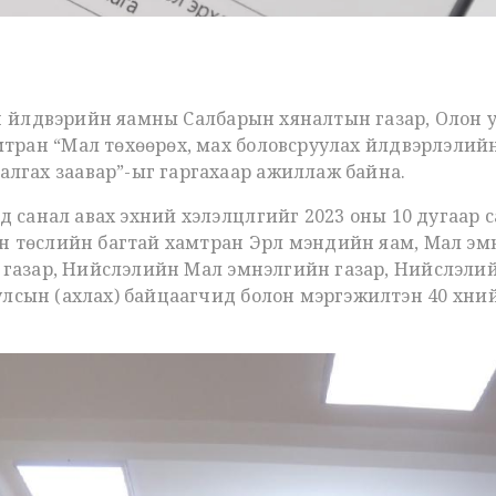
гөн үйлдвэрийн яамны Салбарын хяналтын газар, Олон 
тран “Мал төхөөрөх, мах боловсруулах үйлдвэрлэлий
лгах заавар”-ыг гаргахаар ажиллаж байна.
д санал авах эхний хэлэлцүүлгийг 2023 оны 10 дугаар
н төслийн багтай хамтран Эрүүл мэндийн яам, Мал эм
н газар, Нийслэлийн Мал эмнэлгийн газар, Нийслэлий
лсын (ахлах) байцаагчид болон мэргэжилтэн 40 хүни