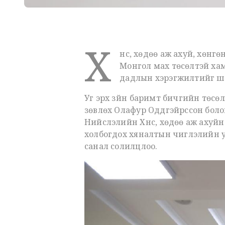
Х
үнс, хөдөө аж ахуй, хөн
Монгол мах төсөлтэй хам
дадлын хэрэгжилтийг ша
Уг эрх зүйн баримт бичгийн төсөл
зөвлөх Олафур Оддгэйрссон боло
Нийслэлийн Хүнс, хөдөө аж ахуй
холбогдох хяналтын чиглэлийн у
санал солилцлоо.