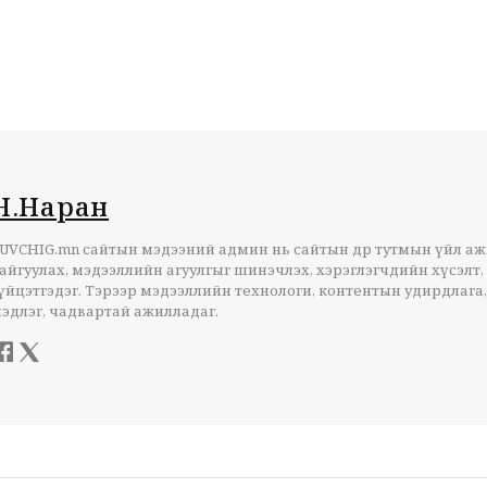
Н.Наран
UVCHIG.mn сайтын мэдээний админ нь сайтын өдөр тутмын үйл а
айгуулах, мэдээллийн агуулгыг шинэчлэх, хэрэглэгчдийн хүсэлт,
үйцэтгэдэг. Тэрээр мэдээллийн технологи, контентын удирдлага,
эдлэг, чадвартай ажилладаг.