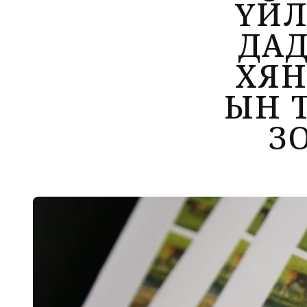
ҮЙЛ
ДА
ХЯН
ЫН 
З