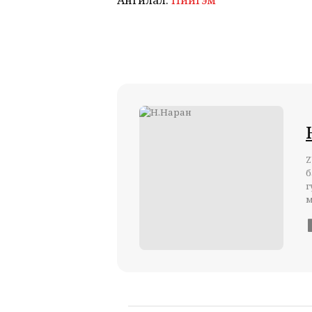
Ангилал:
Нийгэм
Z
б
г
м