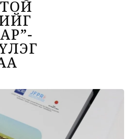
СТОЙ
ИЙГ
АР”-
ҮЛЭГ
АА