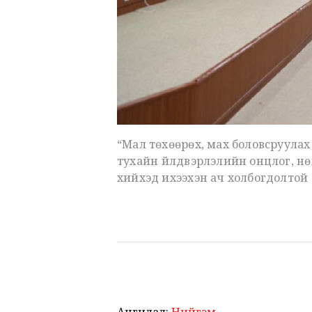
“Мал төхөөрөх, мах боловсруула
тухайн үйлдвэрлэлийн онцлог, н
хийхэд ихээхэн ач холбогдолтой 