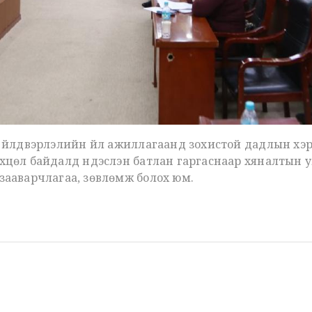
х үйлдвэрлэлийн үйл ажиллагаанд зохистой дадлын хэ
өхцөл байдалд үндэслэн батлан гаргаснаар хяналтын
зааварчлагаа, зөвлөмж болох юм.