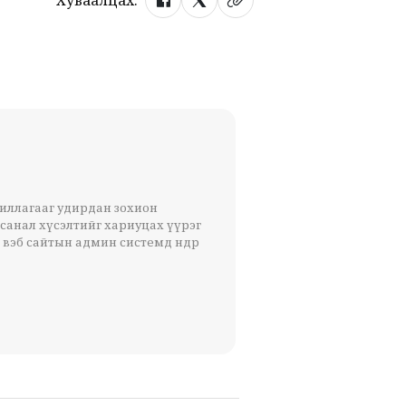
Хуваалцах:
жиллагааг удирдан зохион
 санал хүсэлтийг хариуцах үүрэг
 вэб сайтын админ системд өндөр