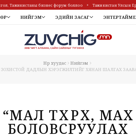
Тажикистаны бизнес форум боллоо
Тажикистан Улсын Ерөнхийл
ТӨР
НИЙГЭМ
ЭДИЙН ЗАСАГ
ЭНТЕРТАЙМЕ
Нүүр хуудас
Нийгэм
Д ЗОХИСТОЙ ДАДЛЫН ХЭРЭГЖИЛТИЙГ ХЯНАН ШАЛГАХ ЗААВ
“МАЛ ТӨХӨӨРӨХ, МАХ
БОЛОВСРУУЛАХ