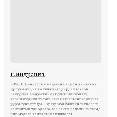
Г.Индранил
ZUVCHIG.mn сайтын мэдээний админ нь сайтын
өдөр тутмын үйл ажиллагааг удирдан зохион
байгуулах, мэдээллийн агуулгыг шинэчлэх,
хэрэглэгчдийн хүсэлт, санал хүсэлтийг хариуцах
үүрэг гүйцэтгэдэг. Тэрээр мэдээллийн технологи,
контентын удирдлага, вэб сайтын админ системд
өндөр мэдлэг, чадвартай ажилладаг.