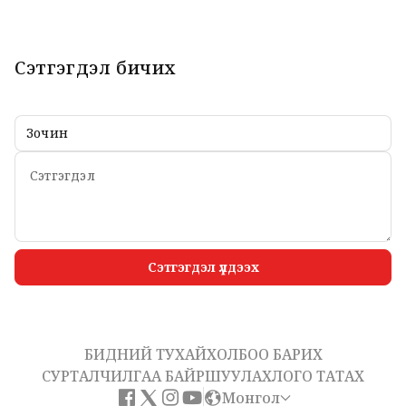
Сэтгэгдэл бичих
Сэтгэгдэл үлдээх
БИДНИЙ ТУХАЙ
ХОЛБОО БАРИХ
СУРТАЛЧИЛГАА БАЙРШУУЛАХ
ЛОГО ТАТАХ
Монгол