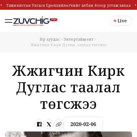
Тажикистан Улсын Ерөнхийлөгчийг албан ёсоор угтаж авлаа
Live
Нүүр хуудас
Энтертаймент
Жүжигчин Кирк Дуглас таалал төгсжээ
Жүжигчин Кирк
Дуглас таалал
төгсжээ
2020-02-06