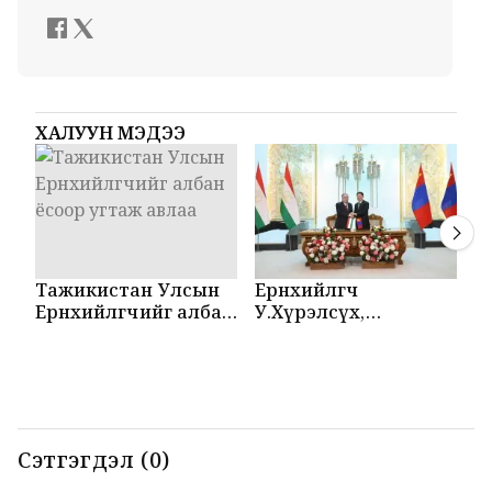
ХАЛУУН МЭДЭЭ
Тажикистан Улсын
Ерөнхийлөгч
М
Ерөнхийлөгчийг албан
У.Хүрэлсүх,
Т
ёсоор угтаж авлаа
Эмомали Рахмон
б
нар мэдээлэл
б
хийлээ
Сэтгэгдэл (0)