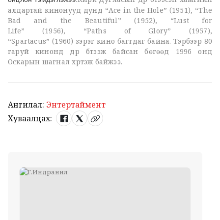
алдартай кинонууд дунд “Ace in the Hole” (1951), “The
Bad and the Beautiful” (1952), “Lust for
Life” (1956), “Paths of Glory” (1957),
“Spartacus” (1960) зэрэг кино багтдаг байна. Тэрбээр 80
гаруй кинонд дүр бүтээж байсан бөгөөд 1996 онд
Оскарын шагнал хүртэж байжээ.
Ангилал:
Энтертаймент
Хуваалцах: