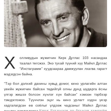
Х
олливудын жүжигчин Кирк Дуглас 103 насандаа
таалал төгсжээ. Энэ тухай түүний хүү Майкл Дуглас
“Инстаграмм” хуудсаараа дамжуулан лхагва гарагт
мэдэгдсэн байна.
“Тэр бол дэлхий дахины хувьд домог, кино урлагийн алтан
үеийн жүжигчин байсан төдийгүй олны дунд шударга ёсны
үлгэр жишээ болсон хүнлэг хүн байсан” хэмээн тэрбээр
тэмдэглэжээ. Түүнчлэн эцэг нь кино урлагт хэдэн үеэр
хадгалагдсан өв соёлыг үлдээж чадсаныг Майкл Дуглас
Кирк Дугласын дүр бүтээсэн хамгийн
онцлон тэмдэглэжээ.