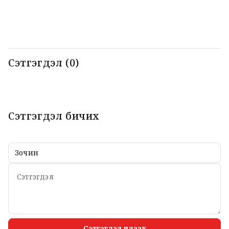
ёсоор угтаж авлаа
Эмомали Рахмон
б
нар мэдээлэл
б
хийлээ
Сэтгэгдэл (0)
Сэтгэгдэл бичих
Сэтгэгдэл үлдээх