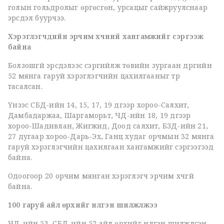
голын гольдролыг өргөсгөн, урсацыг сайжруулснаар
эрсдэл буурчээ.
Хэрэглэгчдийн эрчим хүчний хангамжийг сэргээж
байна
Болзошгүй эрсдэлээс сэргийлж төвийн зургаан дүүргийн
52 мянга гаруй хэрэглэгчийн цахилгааныг түр
тасалсан.
Үүнээс СБД-ийн 14, 15, 17, 19 дүгээр хороо-Салхит,
Дамбадаржаа, Шаргаморьт, ЧД-ийн 18, 19 дүгээр
хороо-Шадивлан, Жигжид, Доод салхит, БЗД-ийн 21,
27 дугаар хороо-Дарь-Эх, Ганц худаг орчмын 32 мянга
гаруй хэрэглэгчийн цахилгаан хангамжийг сэргээгээд
байна.
Одоогоор 20 орчим мянган хэрэглэгч эрчим хүчгүй
байна.
100 гаруй айл өрхийг нүүлгэн шилжүүлжээ
ЧД-ийн 53, СБД-ийн 52 айл өрхийг нүүлгэн шилжүүлсэн