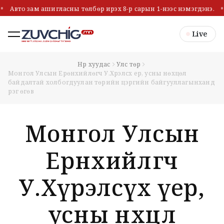
Авто зам ашигласны төлбөр ирэх 8-р сарын 1-нээс нэмэгдэнэ.
Live
Нүүр хуудас
Улс төр
Монгол Улсын Ерөнхийлөгч У.Хүрэлсүх үер, усны нөхцөл
байдалтай холбогдуулан төрийн цэргийн байгууллагынханд
үүрэг өгөв
Монгол Улсын
Ерөнхийлөгч
У.Хүрэлсүх үер,
усны нөхцөл