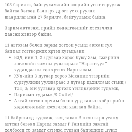
108 барилга, байгууламжийн зоорийн усыг соруулж
байгаа бөгөөд Баянзүрх дүүрэгт ус соруулах
шаардлагатай 27 барилга, байгууламж байна.
Зарим автозам, гүүрийн хөдөлгөөнийг хэсэгчлэн
хаасан хэвээр байна
11 автозам болон зарим хотхон усанд автсан тул
байдал тогтворжих хүртэл хугацаанд:
БЗД-ийн 1, 25 дугаар хороо буюу Зам, тээврийн
хөгжлийн яамны уулзвараас “Нарантуул”
худалдааны төв хүртэлх Нарны зам,
ХУд-ийн 3 дугаар хороо Механик тээврийн
сургуулийн уулзвараас 3 дугаар цахилгаан станц /
ТЭЦ-3/-ын уулзвар хүртэлх Үйлдвэрийн гудамж,
Парисын гудамж /S’Outlet/
Алтай хотхон орчим болон урд талын хоёр гүүрийн
хөдөлгөөнийг хэсэгчлэн хаагаад байна.
11 байршилд гудамж, зам, таван 5 нүхэн гарц усанд
автсан бөгөөд Нарны замыг Р.Гандийн замтай
холбосон түр замыг сэтэлж, гурван байршилд Дунд