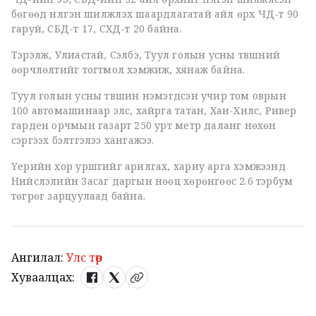
бөгөөд нүүлгэн шилжүүлэх шаардлагатай айл өрх ЧД-т 90
гаруй, СБД-т 17, СХД-т 20 байна.
Тэрэлж, Улиастай, Сэлбэ, Туул голын усны түвшний
өөрчлөлтийг тогтмол хэмжиж, хянаж байна.
Туул голын усны түвшин нэмэгдсэн учир том оврын
100 автомашинаар элс, хайрга татан, Хан-Хилс, Ривер
гарден орчмын газарт 250 урт метр даланг нөхөн
сэргээх бэлтгэлээ хангажээ.
Үерийн хор уршгийг арилгах, хариу арга хэмжээнд
Нийслэлийн Засаг даргын нөөц хөрөнгөөс 2.6 тэрбум
төгрөг зарцуулаад байна.
Ангилал:
Улс төр
Хуваалцах: