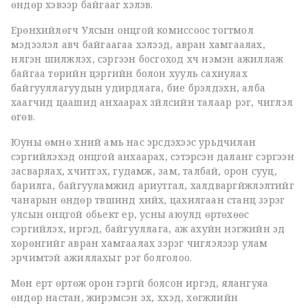
өндөр хэвээр байгааг хэлэв.
Ерөнхийлөгч Улсын онцгой комиссоос тогтмол
мэдээлэл авч байгаагаа хэлээд, авран хамгаалах,
нүүлгэн шилжүүлэх, сэргээн босгоход хүч нэмэн ажиллаж
байгаа төрийн цэргийн болон хууль сахиулах
байгууллагуудын удирдлага, бие бүрэлдэхүүн, алба
хаагчид цаашид анхаарах зүйлсийн талаар үүрэг, чиглэл
өгөв.
Юуны өмнө хүний амь нас эрсдэхээс урьдчилан
сэргийлэхэд онцгой анхаарах, сэтэрсэн даланг сэргээн
засварлах, хүчитгэх, гудамж, зам, талбай, орон сууц,
барилга, байгууламжид ариутгал, халдваргүйжүүлэлтийг
чанарын өндөр түвшинд хийх, цахилгаан станц зэрэг
улсын онцгой обьект үер, усны аюулд өртөхөөс
сэргийлэх, иргэд, байгууллага, аж ахуйн нэгжийн эд
хөрөнгийг авран хамгаалах зэрэг чиглэлээр улам
эрчимтэй ажиллахыг үүрэг болголоо.
Мөн үерт өртөж орон гэргүй болсон иргэд, ялангуяа
өндөр настан, жирэмсэн эх, хүүхэд, хөгжлийн