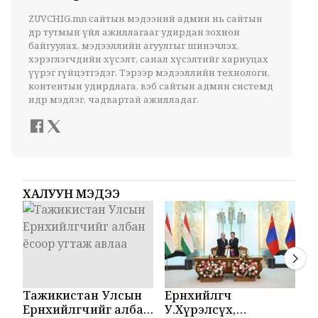
ZUVCHIG.mn сайтын мэдээний админ нь сайтын
өдөр тутмын үйл ажиллагааг удирдан зохион
байгуулах, мэдээллийн агуулгыг шинэчлэх,
хэрэглэгчдийн хүсэлт, санал хүсэлтийг хариуцах
үүрэг гүйцэтгэдэг. Тэрээр мэдээллийн технологи,
контентын удирдлага, вэб сайтын админ системд
өндөр мэдлэг, чадвартай ажилладаг.
ХАЛУУН МЭДЭЭ
Тажикистан Улсын
Ерөнхийлөгч
М
Ерөнхийлөгчийг албан
У.Хүрэлсүх,
Т