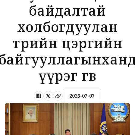
байдалтай
холбогдуулан
төрийн цэргийн
байгууллагынхан
үүрэг өгөв
2023-07-07