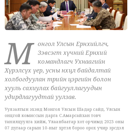
М
онгол Улсын Ерөнхийлөгч,
Зэвсэгт хүчний Ерөнхий
командлагч Ухнаагийн
Хүрэлсүх үер, усны нөхцөл байдалтай
холбогдуулан төрийн цэргийн болон
хууль сахиулах байгууллагуудын
удирдлагуудтай уулзав.
Уулзалтын эхэнд Монгол Улсын Шадар сайд, Улсын
онцгой комиссын дарга С.Амарсайхан товч
танилцуулга хийж, Улаанбаатар хот орчимд 2023 оны
07 дугаар сарын 10-ныг хүртэл бороо орох учир эрсдэл