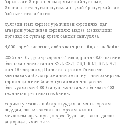
бэрхшээлтэй иргэдэд шаардлагатай тусламж,
үйлчилгээг тус тусын шугамаар тухай бүр шуурхай үзүүлж
байхыг чиглэл болгов.
Хулгайн гэмт хэргээс урьдчилан сэргийлэх, цаг
агаарын урьдчилан сэргийлэх мэдээ, мэдээллийг
иргэдэд бүх сувгаар хүргэж байхыг санууллаа.
4,800 гаруй ажилтан, алба хаагч үүрэг гүйцэтгэж байна
2023 оны 07 дугаар сарын 07-ны өдрийн 08.00 цагийн
байдлаар нийслэлийн ХУД, СХД, СБД, БЗД, БГД, ЧД-
ийн 18 байршилд Нийслэл, дүүргийн Гамшгаас
хамгаалах алба, мэргэжлийн анги, нутгийн захиргаа,
төрийн цэргийн болон тусгайлсан чиг үүргийн
байгууллагын 4,800 гаруй ажилтан, алба хаагч 403
техниктэй үүрэг гүйцэтгэж байна.
Үерийн ус хальсан байршлуудад 80 мянга орчим
шуудай, 900 м3 элсийг 300 орчим машин
механизмаар хайрга, шороо буулгаж, голын даланг
өндөрлөж, хүчитгэжээ.