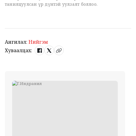
танилцуулсан үр дүнтэй уулзалт боллоо.
Ангилал:
Нийгэм
Хуваалцах: