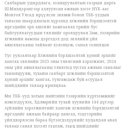
Салбарын удирдлага, зохицуулалтын газрын дарга
Ш.Мөнхцэрэнгээр ахлуулсан ажлын хэсэг НҮБ-аас
Монгол Улсад ирүүлсэн зөвлөмж болон ТББ-уудын
тавьсан шаардлагын хүрээнд хөгжлийн бэрхшээлтэй
иргэдийн эрх ашгийг хамгаалах төрийн бус
байгууллагуудын төлөөллийг оролцуулан Зам, тээврийн
хөгжлийн яамны дэргэдэх дэд зөвлөлийн үйл
ажиллагааны тайланг хэлэлцэж, санал солилцов.
Тус уулзалтаар Хөгжлийн бэрхшээлтэй хүний эрхийг
хангах зөвлөлийн 2023 оны төлөвлөгөөний хэрэгжилт, 2024
оны үйл ажиллагааны төлөвлөгөөнд тусгах ажлын саналыг
танилцуулж, тухайн салбарт хөгжлийн бэрхшээлтэй
хүний эрхийг хангах, тулгамдаж буй асуудал
шийдлийн талаар ярилцлаа.
Мөн ТББ-ууд хотын нийтийн тээврийн хүртээмжийг
нэмэгдүүлэх, Хөдөлмөрийн тухай хуулийн 144 дүгээр
зүйлийн хэрэгжилтийг хангаж хөгжлийн бэрхшээлтэй
иргэдийг ажлын байраар хангах, тэдгээрийн
үйлдвэрлэсэн бараа бүтээгдэхүүнийг худалдан авах
талаар санал хүсэлт гаргаж, гарц шийдлийг