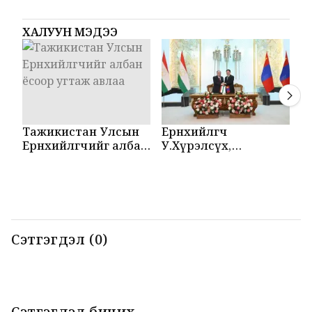
ХАЛУУН МЭДЭЭ
Тажикистан Улсын
Ерөнхийлөгч
М
Ерөнхийлөгчийг албан
У.Хүрэлсүх,
Т
ёсоор угтаж авлаа
Эмомали Рахмон
б
нар мэдээлэл
б
хийлээ
Сэтгэгдэл (0)
Сэтгэгдэл бичих