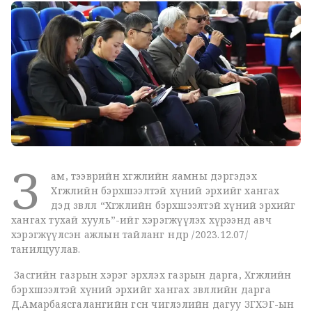
З
ам, тээврийн хөгжлийн яамны дэргэдэх
Хөгжлийн бэрхшээлтэй хүний эрхийг хангах
дэд зөвлөл “Хөгжлийн бэрхшээлтэй хүний эрхийг
хангах тухай хууль”-ийг хэрэгжүүлэх хүрээнд авч
хэрэгжүүлсэн ажлын тайланг өнөөдөр /2023.12.07/
танилцуулав.
Засгийн газрын хэрэг эрхлэх газрын дарга, Хөгжлийн
бэрхшээлтэй хүний эрхийг хангах зөвлөлийн дарга
Д.Амарбаясгалангийн өгсөн чиглэлийн дагуу ЗГХЭГ-ын