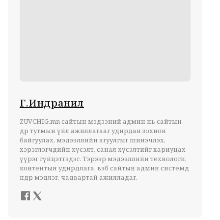
Г.Индранил
ZUVCHIG.mn сайтын мэдээний админ нь сайтын
өдөр тутмын үйл ажиллагааг удирдан зохион
байгуулах, мэдээллийн агуулгыг шинэчлэх,
хэрэглэгчдийн хүсэлт, санал хүсэлтийг хариуцах
үүрэг гүйцэтгэдэг. Тэрээр мэдээллийн технологи,
контентын удирдлага, вэб сайтын админ системд
өндөр мэдлэг, чадвартай ажилладаг.