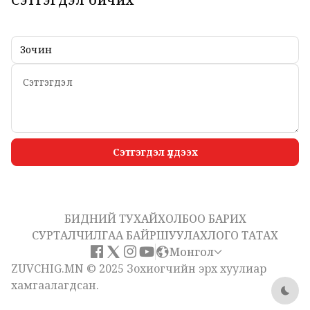
Сэтгэгдэл үлдээх
БИДНИЙ ТУХАЙ
ХОЛБОО БАРИХ
СУРТАЛЧИЛГАА БАЙРШУУЛАХ
ЛОГО ТАТАХ
Монгол
ZUVCHIG.MN © 2025 Зохиогчийн эрх хуулиар
хамгаалагдсан.
Dark