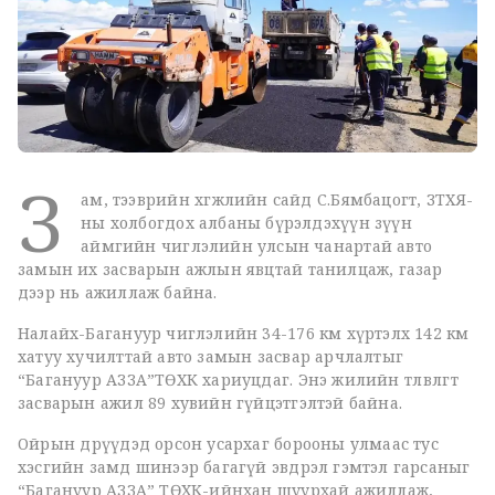
З
ам, тээврийн хөгжлийн сайд С.Бямбацогт, ЗТХЯ-
ны холбогдох албаны бүрэлдэхүүн зүүн
аймгийн чиглэлийн улсын чанартай авто
замын их засварын ажлын явцтай танилцаж, газар
дээр нь ажиллаж байна.
Налайх-Багануур чиглэлийн 34-176 км хүртэлх 142 км
хатуу хучилттай авто замын засвар арчлалтыг
“Багануур АЗЗА”ТӨХК хариуцдаг. Энэ жилийн төлөвлөгөөт
засварын ажил 89 хувийн гүйцэтгэлтэй байна.
Ойрын өдрүүдэд орсон усархаг борооны улмаас тус
хэсгийн замд шинээр багагүй эвдрэл гэмтэл гарсаныг
“Багануур АЗЗА” ТӨХК-ийнхан шуурхай ажиллаж,