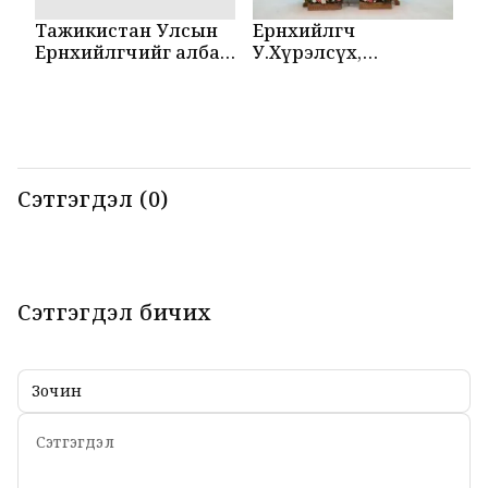
Тажикистан Улсын
Ерөнхийлөгч
М
Ерөнхийлөгчийг албан
У.Хүрэлсүх,
Т
ёсоор угтаж авлаа
Эмомали Рахмон
б
нар мэдээлэл
б
хийлээ
Сэтгэгдэл (0)
Сэтгэгдэл бичих