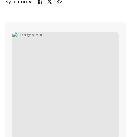
Хуваалцах: