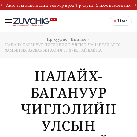
Авто зам ашигласны төлбөр ирэх 8-р сарын 1-нээс нэмэгдэнэ.
Live
Нүүр хуудас
Нийгэм
НАЛАЙХ-БАГАНУУР ЧИГЛЭЛИЙН УЛСЫН ЧАНАРТАЙ АВТО
ЗАМЫН ИХ ЗАСВАРЫН АЖИЛ 89 ХУВЬТАЙ БАЙНА
НАЛАЙХ-
БАГАНУУР
ЧИГЛЭЛИЙН
УЛСЫН