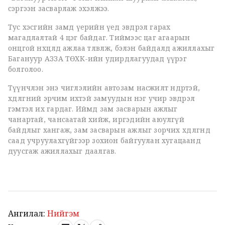
сэргээн засварлаж эхэлжээ.
Тус хэсгийн замд үерийн үед эвдрэл гарах
магадлалтай 4 цэг байдаг. Тиймээс цаг агаарын
онцгой нөхцөлд ажлаа төлөвлөж, бэлэн байдалд ажиллахыг
Багануур АЗЗА ТӨХК-ийн удирдлагуудад үүрэг
болголоо.
Түүнчлэн энэ чиглэлийн автозам насжилт өндөртэй,
хөдөлгөөний эрчим ихтэй замуудын нэг учир эвдрэл
гэмтэл их гардаг. Иймд зам засварын ажлыг
чанартай, чансаатай хийж, иргэдийн аюулгүй
байдлыг хангаж, зам засварын ажлыг зорчих хөдөлгөөнд
саад учруулахгүйгээр зохион байгуулан хугацаанд
дуусгаж ажиллахыг даалгав.
Ангилал:
Нийгэм