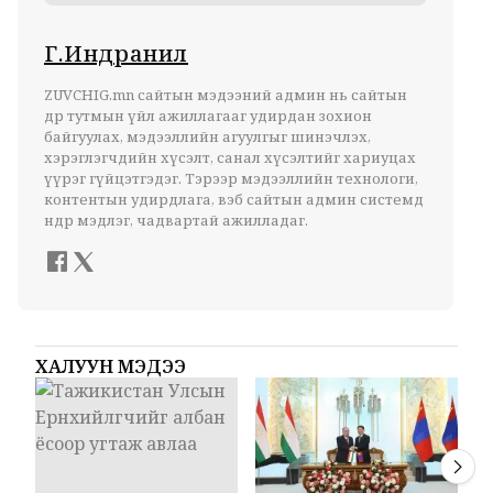
Г.Индранил
ZUVCHIG.mn сайтын мэдээний админ нь сайтын
өдөр тутмын үйл ажиллагааг удирдан зохион
байгуулах, мэдээллийн агуулгыг шинэчлэх,
хэрэглэгчдийн хүсэлт, санал хүсэлтийг хариуцах
үүрэг гүйцэтгэдэг. Тэрээр мэдээллийн технологи,
контентын удирдлага, вэб сайтын админ системд
өндөр мэдлэг, чадвартай ажилладаг.
ХАЛУУН МЭДЭЭ