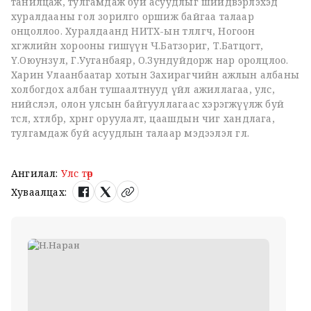
танилцаж, тулгамдаж буй асуудлыг шийдвэрлэхэд
хуралдааны гол зорилго оршиж байгаа талаар
онцоллоо. Хуралдаанд НИТХ-ын төлөөлөгч, Ногоон
хөгжлийн хорооны гишүүн Ч.Батзориг, Т.Батцогт,
Ү.Оюунзул, Г.Ууганбаяр, О.Зундуйдорж нар оролцлоо.
Харин Улаанбаатар хотын Захирагчийн ажлын албаны
холбогдох албан тушаалтнууд үйл ажиллагаа, улс,
нийслэл, олон улсын байгууллагаас хэрэгжүүлж буй
төсөл, хөтөлбөр, хөрөнгө оруулалт, цаашдын чиг хандлага,
тулгамдаж буй асуудлын талаар мэдээлэл өглөө.
Ангилал:
Улс төр
Хуваалцах: