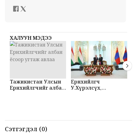
ХАЛУУН МЭДЭЭ
Тажикистан Улсын
Ерөнхийлөгч
М
Ерөнхийлөгчийг албан
У.Хүрэлсүх,
Т
ёсоор угтаж авлаа
Эмомали Рахмон
б
нар мэдээлэл
б
хийлээ
Сэтгэгдэл (0)