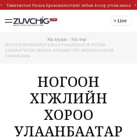
Тажикистан Улсын Ерөнхийлөгчийг албан ёсоор угтаж авлаа
Live
Нүүр хуудас
Улс төр
НОГООН ХӨГЖЛИЙН ХОРОО УЛААНБААТАР ХОТЫН
ЗАХИРАГЧИЙН АЖЛЫН АЛБАНЫ ҮЙЛ АЖИЛЛАГААТАЙ
ТАНИЛЦЛАА
НОГООН
ХӨГЖЛИЙН
ХОРОО
УЛААНБААТАР