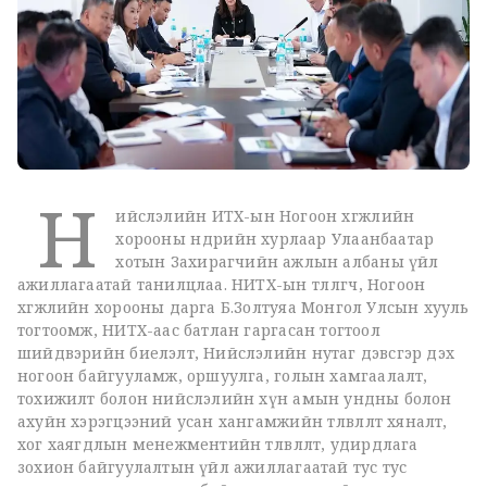
Н
ийслэлийн ИТХ-ын Ногоон хөгжлийн
хорооны өнөөдрийн хурлаар Улаанбаатар
хотын Захирагчийн ажлын албаны үйл
ажиллагаатай танилцлаа. НИТХ-ын төлөөлөгч, Ногоон
хөгжлийн хорооны дарга Б.Золтуяа Монгол Улсын хууль
тогтоомж, НИТХ-аас батлан гаргасан тогтоол
шийдвэрийн биелэлт, Нийслэлийн нутаг дэвсгэр дэх
ногоон байгууламж, оршуулга, голын хамгаалалт,
тохижилт болон нийслэлийн хүн амын ундны болон
ахуйн хэрэгцээний усан хангамжийн төлөвлөлт хяналт,
хог хаягдлын менежментийн төлөвлөлт, удирдлага
зохион байгуулалтын үйл ажиллагаатай тус тус