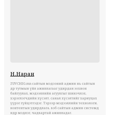
Н.Наран
ZUVCHIG.mn сайтын мэдээний админ нь сайтын
өдөр тутмын үйл ажиллагааг удирдан зохион
байгуулах, мэдээллийн агуулгыг шинэчлэх,
хэрэглэгчдийн хүсэлт, санал хүсэлтийг хариуцах
үүрэг гүйцэтгэдэг. Тэрээр мэдээллийн технологи,
контентын удирдлага, вэб сайтын админ системд
өндөр мэдлэг, чадвартай ажилладаг.