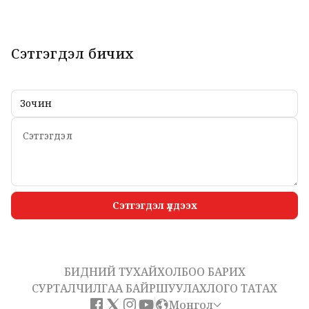
Сэтгэгдэл бичих
Сэтгэгдэл үлдээх
БИДНИЙ ТУХАЙ
ХОЛБОО БАРИХ
СУРТАЛЧИЛГАА БАЙРШУУЛАХ
ЛОГО ТАТАХ
Монгол