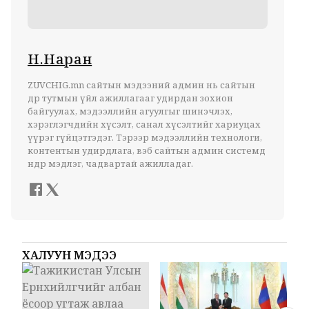
Н.Наран
ZUVCHIG.mn сайтын мэдээний админ нь сайтын
өдөр тутмын үйл ажиллагааг удирдан зохион
байгуулах, мэдээллийн агуулгыг шинэчлэх,
хэрэглэгчдийн хүсэлт, санал хүсэлтийг хариуцах
үүрэг гүйцэтгэдэг. Тэрээр мэдээллийн технологи,
контентын удирдлага, вэб сайтын админ системд
өндөр мэдлэг, чадвартай ажилладаг.
ХАЛУУН МЭДЭЭ