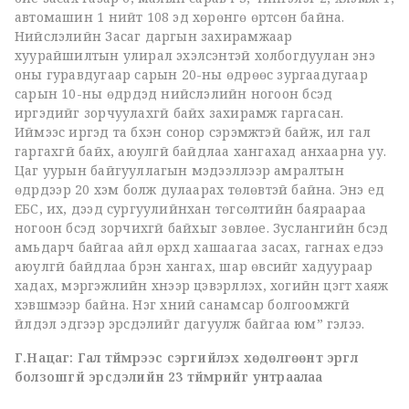
автомашин 1 нийт 108 эд хөрөнгө өртсөн байна.
Нийслэлийн Засаг даргын захирамжаар
хуурайшилтын улирал эхэлсэнтэй холбогдуулан энэ
оны гуравдугаар сарын 20-ны өдрөөс зургаадугаар
сарын 10-ны өдрүүдэд нийслэлийн ногоон бүсэд
иргэдийг зорчуулахгүй байх захирамж гаргасан.
Иймээс иргэд та бүхэн сонор сэрэмжтэй байж, ил гал
гаргахгүй байх, аюулгүй байдлаа хангахад анхаарна уу.
Цаг уурын байгууллагын мэдээллээр амралтын
өдрүүдээр 20 хэм болж дулаарах төлөвтэй байна. Энэ үед
ЕБС, их, дээд сургуулийнхан төгсөлтийн баяраараа
ногоон бүсэд зорчихгүй байхыг зөвлөе. Зуслангийн бүсэд
амьдарч байгаа айл өрхүүд хашаагаа засах, гагнах үедээ
аюулгүй байдлаа бүрэн хангах, шар өвсийг хадуураар
хадах, мэргэжлийн хүнээр цэвэрлүүлэх, хогийн цэгт хаяж
хэвшмээр байна. Нэг хүний санамсар болгоомжгүй
үйлдэл эдгээр эрсдэлийг дагуулж байгаа юм” гэлээ.
Г.Нацаг: Гал түймрээс сэргийлэх хөдөлгөөнт эргүүл
болзошгүй эрсдэлийн 23 түймрийг унтраалаа