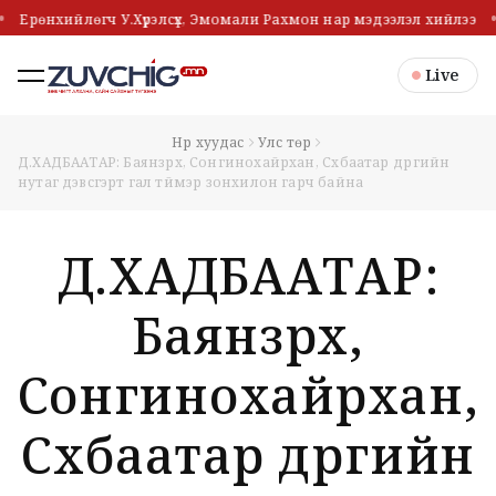
Ерөнхийлөгч У.Хүрэлсүх, Эмомали Рахмон нар мэдээлэл хийлээ
Live
Нүүр хуудас
Улс төр
Д.ХАДБААТАР: Баянзүрх, Сонгинохайрхан, Сүхбаатар дүүргийн
нутаг дэвсгэрт гал түймэр зонхилон гарч байна
Д.ХАДБААТАР:
Баянзүрх,
Сонгинохайрхан,
Сүхбаатар дүүргийн