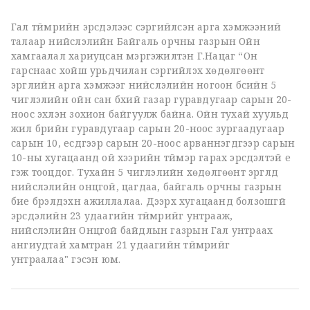
Гал түймрийн эрсдэлээс сэргийлсэн арга хэмжээний
талаар нийслэлийн Байгаль орчны газрын Ойн
хамгаалал хариуцсан мэргэжилтэн Г.Нацаг
“
Он
гарснаас хойш урьдчилан сэргийлэх хөдөлгөөнт
эргүүлийн арга хэмжээг нийслэлийн ногоон бүсийн 5
чиглэлийн ойн сан бүхий газар гуравдугаар сарын 20-
ноос эхлэн зохион байгуулж байна. Ойн тухай хуульд
жил бүрийн гуравдугаар сарын 20-ноос зургаадугаар
сарын 10, есдүгээр сарын 20-ноос арваннэгдүгээр сарын
10-ны хугацаанд ой хээрийн түймэр гарах эрсдэлтэй үе
гэж тооцдог. Тухайн 5 чиглэлийн хөдөлгөөнт эргүүлд
нийслэлийн онцгой, цагдаа, байгаль орчны газрын
бие бүрэлдэхүүн ажиллалаа. Дээрх хугацаанд болзошгүй
эрсдэлийн 23 удаагийн түймрийг унтрааж,
нийслэлийн Онцгой байдлын газрын Гал унтраах
ангиудтай хамтран 21 удаагийн түймрийг
унтраалаа" гэсэн юм.