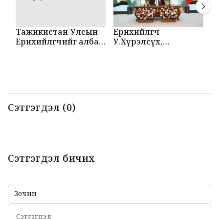
Тажикистан Улсын
Ерөнхийлөгч
М
Ерөнхийлөгчийг албан
У.Хүрэлсүх,
Т
ёсоор угтаж авлаа
Эмомали Рахмон
б
нар мэдээлэл
б
хийлээ
Сэтгэгдэл (0)
Сэтгэгдэл бичих