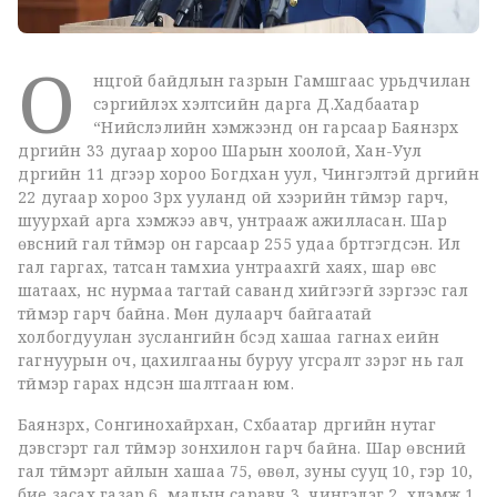
О
нцгой байдлын газрын Гамшгаас урьдчилан
сэргийлэх хэлтсийн дарга Д.Хадбаатар
“Нийслэлийн хэмжээнд он гарсаар Баянзүрх
дүүргийн 33 дугаар хороо Шарын хоолой, Хан-Уул
дүүргийн 11 дүгээр хороо Богдхан уул, Чингэлтэй дүүргийн
22 дугаар хороо Зүрх ууланд ой хээрийн түймэр гарч,
шуурхай арга хэмжээ авч, унтрааж ажилласан. Шар
өвсний гал түймэр он гарсаар 255 удаа бүртгэгдсэн. Ил
гал гаргах, татсан тамхиа унтраахгүй хаях, шар өвс
шатаах, үнс нурмаа тагтай саванд хийгээгүй зэргээс гал
түймэр гарч байна. Мөн дулаарч байгаатай
холбогдуулан зуслангийн бүсэд хашаа гагнах үеийн
гагнуурын оч, цахилгааны буруу угсралт зэрэг нь гал
түймэр гарах үндсэн шалтгаан юм.
Баянзүрх, Сонгинохайрхан, Сүхбаатар дүүргийн нутаг
дэвсгэрт гал түймэр зонхилон гарч байна. Шар өвсний
гал түймэрт айлын хашаа 75, өвөл, зуны сууц 10, гэр 10,
бие засах газар 6, малын саравч 3, чингэлэг 2, хүлэмж 1,