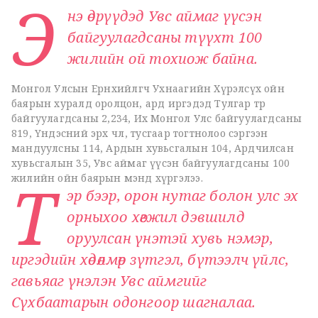
Э
нэ өдрүүдэд Увс аймаг үүсэн
байгуулагдсаны түүхт 100
жилийн ой тохиож байна.
Монгол Улсын Ерөнхийлөгч Ухнаагийн Хүрэлсүх ойн
баярын хуралд оролцон, ард иргэдэд Тулгар төр
байгуулагдсаны 2,234, Их Монгол Улс байгуулагдсаны
819, Үндэсний эрх чөлөө, тусгаар тогтнолоо сэргээн
мандуулсны 114, Ардын хувьсгалын 104, Ардчилсан
хувьсгалын 35, Увс аймаг үүсэн байгуулагдсаны 100
Т
жилийн ойн баярын мэнд хүргэлээ.
эр бээр,
орон нутаг болон улс эх
орныхоо хөгжил дэвшилд
оруулсан үнэтэй хувь нэмэр,
иргэдийн хөдөлмөр зүтгэл, бүтээлч үйлс,
гавьяаг үнэлэн Увс аймгийг
Сүхбаатарын одонгоор шагналаа.