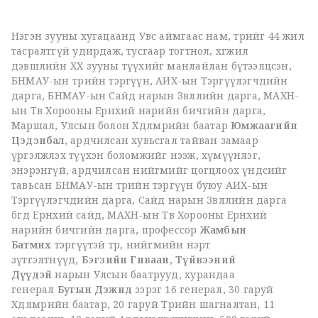
Нэгэн зууны хугацаанд Увс аймгаас нам, төрийг 44 жил
тасралтгүй удирдаж, тусгаар тогтнол, хөгжил
дэвшлийн XX зууны түүхийг манлайлан бүтээлцсэн,
БНМАУ-ын төрийн тэргүүн, АИХ-ын Тэргүүлэгчдийн
дарга, БНМАУ-ын Сайд нарын Зөвлөлийн дарга, МАХН-
ын Төв Хорооны Ерөнхий нарийн бичгийн дарга,
Маршал, Улсын болон Хөдөлмөрийн баатар
Юмжаагийн
Цэдэнбал
, ардчилсан хувьсгал тайван замаар
үргэлжлэх түүхэн боломжийг нээж, хүмүүнлэг,
энэрэнгүй, ардчилсан нийгмийг цогцлоох үндсийг
тавьсан БНМАУ-ын төрийн тэргүүн буюу АИХ-ын
Тэргүүлэгчдийн дарга, Сайд нарын Зөвлөлийн дарга
бөгөөд Ерөнхий сайд, МАХН-ын Төв Хорооны Ерөнхий
нарийн бичгийн дарга, профессор
Жамбын
Батмөнх
тэргүүтэй төр, нийгмийн нэрт
зүтгэлтнүүд,
Бэгзийн Гиваан
,
Түйвээний
Дүүдэй
нарын Улсын баатрууд, хурандаа
генерал
Бугын Дэжид
зэрэг 16 генерал, 30 гаруй
Хөдөлмөрийн баатар, 20 гаруй Төрийн шагналтан, 11