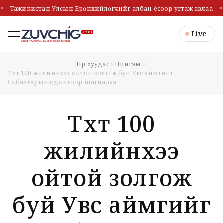
Тажикистан Улсын Ерөнхийлөгчийг албан ёсоор угтаж авлаа
Live
Нүүр хуудас
Нийгэм
Түүхт 100 жилийнхээ ойтой золгож буй Увс аймгийг
Сүхбаатарын одонгоор шагналаа
Түүхт 100
жилийнхээ
ойтой золгож
буй Увс аймгийг