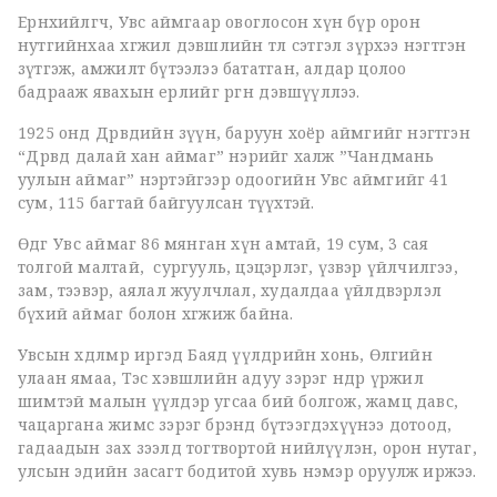
Ерөнхийлөгч, Увс аймгаар овоглосон хүн бүр орон
нутгийнхаа хөгжил дэвшлийн төлөө сэтгэл зүрхээ нэгтгэн
зүтгэж, амжилт бүтээлээ бататган, алдар цолоо
бадрааж явахын ерөөлийг өргөн дэвшүүллээ.
1925 онд Дөрвөдийн зүүн, баруун хоёр аймгийг нэгтгэн
“Дөрвөд далай хан аймаг” нэрийг халж ”Чандмань
уулын аймаг” нэртэйгээр одоогийн Увс аймгийг 41
сум, 115 багтай байгуулсан түүхтэй.
Өдгөө Увс аймаг 86 мянган хүн амтай, 19 сум, 3 сая
толгой малтай, сургууль, цэцэрлэг, үзвэр үйлчилгээ,
зам, тээвэр, аялал жуулчлал, худалдаа үйлдвэрлэл
бүхий аймаг болон хөгжиж байна.
Увсын хөдөлмөр иргэд Баяд үүлдрийн хонь, Өлгийн
улаан ямаа, Тэс хэвшлийн адуу зэрэг өндөр үржил
шимтэй малын үүлдэр угсаа бий болгож, жамц давс,
чацаргана жимс зэрэг брэнд бүтээгдэхүүнээ дотоод,
гадаадын зах зээлд тогтвортой нийлүүлэн, орон нутаг,
улсын эдийн засагт бодитой хувь нэмэр оруулж иржээ.