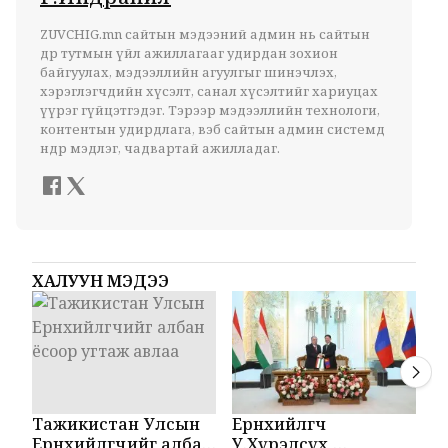
ZUVCHIG.mn сайтын мэдээний админ нь сайтын
өдөр тутмын үйл ажиллагааг удирдан зохион
байгуулах, мэдээллийн агуулгыг шинэчлэх,
хэрэглэгчдийн хүсэлт, санал хүсэлтийг хариуцах
үүрэг гүйцэтгэдэг. Тэрээр мэдээллийн технологи,
контентын удирдлага, вэб сайтын админ системд
өндөр мэдлэг, чадвартай ажилладаг.
ХАЛУУН МЭДЭЭ
Тажикистан Улсын
Ерөнхийлөгч
М
Ерөнхийлөгчийг албан
У.Хүрэлсүх,
Т