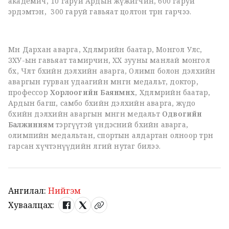
академич, 10 гаруй Ардын жүжигчин, 600 гаруй
эрдэмтэн, 300 гаруй гавьяат цолтон төрөн гарчээ.
Мөн Дархан аварга, Хөдөлмөрийн баатар, Монгол Улс,
ЗХУ-ын гавьяат тамирчин, XX зууны манлай монгол
бөх, Чөлөөт бөхийн дэлхийн аварга, Олимп болон дэлхийн
аваргын гурван удаагийн мөнгөн медальт, доктор,
профессор
Хорлоогийн Баянмөнх
, Хөдөлмөрийн баатар,
Ардын багш, самбо бөхийн дэлхийн аварга, жүдо
бөхийн дэлхийн аваргын мөнгөн медальт
Одвогийн
Балжинням
тэргүүтэй үндэсний бөхийн аварга,
олимпийн медальтан, спортын алдартан олноор төрөн
гарсан хүчтэнүүдийн өлгий нутаг билээ.
Ангилал:
Нийгэм
Хуваалцах: