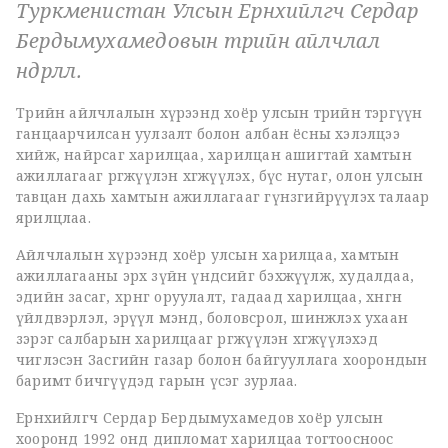
Туркменистан Улсын Ерөнхийлөгч Сердар
Бердымухамедовын төрийн айлчлал
өндөрлөлөө.
Төрийн айлчлалын хүрээнд хоёр улсын төрийн тэргүүн
ганцаарчилсан уулзалт болон албан ёсны хэлэлцээ
хийж, найрсаг харилцаа, харилцан ашигтай хамтын
ажиллагааг өргөжүүлэн хөгжүүлэх, бүс нутаг, олон улсын
тавцан дахь хамтын ажиллагааг гүнзгийрүүлэх талаар
ярилцлаа.
Айлчлалын хүрээнд хоёр улсын харилцаа, хамтын
ажиллагааны эрх зүйн үндсийг бэхжүүлж, худалдаа,
эдийн засаг, хөрөнгө оруулалт, гадаад харилцаа, хөнгөн
үйлдвэрлэл, эрүүл мэнд, боловсрол, шинжлэх ухаан
зэрэг салбарын харилцааг өргөжүүлэн хөгжүүлэхэд
чиглэсэн Засгийн газар болон байгууллага хоорондын
баримт бичгүүдэд гарын үсэг зурлаа.
Ерөнхийлөгч Сердар Бердымухамедов хоёр улсын
хооронд 1992 онд дипломат харилцаа тогтоосноос