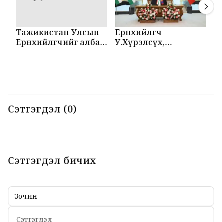
Тажикистан Улсын
Ерөнхийлөгч
М
Ерөнхийлөгчийг албан
У.Хүрэлсүх,
Т
ёсоор угтаж авлаа
Эмомали Рахмон
б
нар мэдээлэл
б
хийлээ
Сэтгэгдэл (0)
Сэтгэгдэл бичих