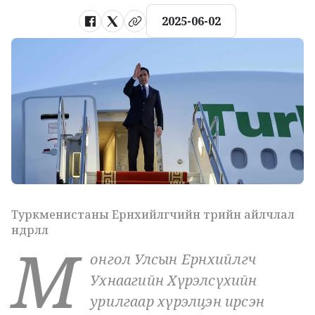
2025-06-02
Туркменистаны Ерөнхийлөгчийн төрийн айлчлал
өндөрлөлөө
М
онгол Улсын Ерөнхийлөгч
Ухнаагийн Хүрэлсүхийн
урилгаар хүрэлцэн ирсэн