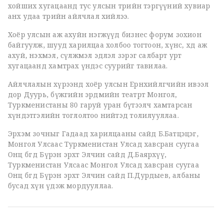
хойших хугацаанд тус улсын төрийн тэргүүний хувиар
анх удаа төрийн айлчлал хийлээ.
Хоёр улсын аж ахуйн нэгжүүд бизнес форум зохион
байгуулж, шууд харилцаа холбоо тогтоон, хүнс, хөдөө аж
ахуй, нэхмэл, сүлжмэл эдлэл зэрэг салбарт урт
хугацаанд хамтрах үндэс суурийг тавилаа.
Айлчлалын хүрээнд хоёр улсын Ерөнхийлөгчийн ивээл
дор Дуурь, бүжгийн эрдмийн театрт Монгол,
Туркменистаны 80 гаруй уран бүтээлч хамтарсан
хүндэтгэлийн тоглолтоо нийтэд толилууллаа.
Эрхэм зочныг Гадаад харилцааны сайд Б.Батцэцэг,
Монгол Улсаас Туркменистан Улсад хавсран суугаа
Онц бөгөөд Бүрэн эрхт Элчин сайд Д.Баярхүү,
Туркменистан Улсаас Монгол Улсад хавсран суугаа
Онц бөгөөд Бүрэн эрхт Элчин сайд П.Дурдыев, албаны
бусад хүн үдэж мордууллаа.