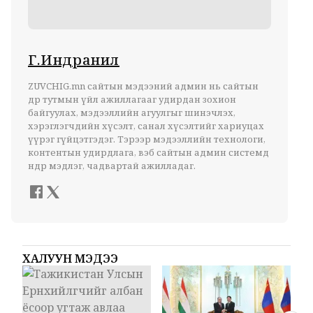
Г.Индранил
ZUVCHIG.mn сайтын мэдээний админ нь сайтын
өдөр тутмын үйл ажиллагааг удирдан зохион
байгуулах, мэдээллийн агуулгыг шинэчлэх,
хэрэглэгчдийн хүсэлт, санал хүсэлтийг хариуцах
үүрэг гүйцэтгэдэг. Тэрээр мэдээллийн технологи,
контентын удирдлага, вэб сайтын админ системд
өндөр мэдлэг, чадвартай ажилладаг.
ХАЛУУН МЭДЭЭ