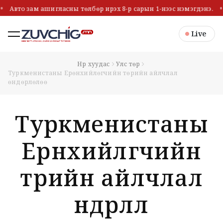
Авто зам ашигласны төлбөр ирэх 8-р сарын 1-нээс нэмэгдэнэ.
Live
Нүүр хуудас
Улс төр
Туркменистаны Ерөнхийлөгчийн төрийн айлчлал
өндөрлөлөө
Туркменистаны
Ерөнхийлөгчийн
төрийн айлчлал
өндөрлөлөө