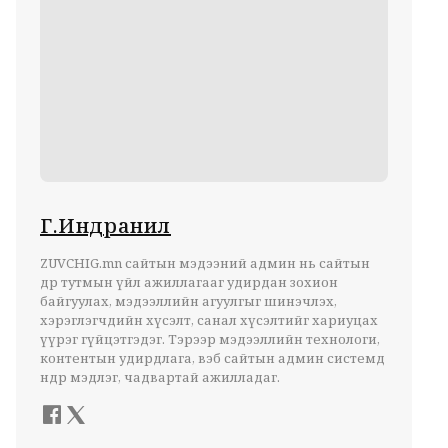
Г.Индранил
ZUVCHIG.mn сайтын мэдээний админ нь сайтын
өдөр тутмын үйл ажиллагааг удирдан зохион
байгуулах, мэдээллийн агуулгыг шинэчлэх,
хэрэглэгчдийн хүсэлт, санал хүсэлтийг хариуцах
үүрэг гүйцэтгэдэг. Тэрээр мэдээллийн технологи,
контентын удирдлага, вэб сайтын админ системд
өндөр мэдлэг, чадвартай ажилладаг.