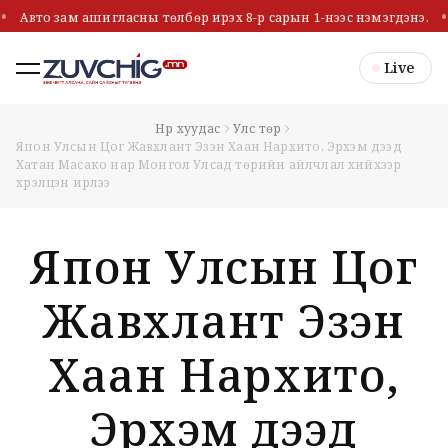
Авто зам ашигласны төлбөр ирэх 8-р сарын 1-нээс нэмэгдэнэ.
Live
Нүүр хуудас
Улс төр
Япон Улсын Цог Жавхлант Эзэн Хаан Нарүхито, Эрхэм дээд
Хатан Масако нар Монгол Улсад төрийн айлчлал хийхээр
хүрэлцэн ирлээ
Япон Улсын Цог
Жавхлант Эзэн
Хаан Нарүхито,
Эрхэм дээд