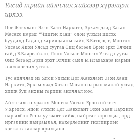
Улсад төрийн айлчлал хийхээр хүрэлцэн
ирлээ.
Цог Жавхлант Эзэн Хаан Нарүхито, Эрхэм дээд Хатан
Масако нарыг “Чингис хаан” олон улсын нисэх
буудалд Гадаад харилцааны сайд Б.Батцэцэг, Монгол
Улсаас Япон Улсад суугаа Онц бөгөөд Бүрэн эрхт Элчин
сайд Б.Баярсайхан, Япон Улсаас Монгол Улсад суугаа
Онц бөгөөд Бүрэн эрхт Элчин сайд М.Игавахара нарын
төлөөлөгчид угтлаа.
Тус айлчлал нь Япон Улсын Цог Жавхлант Эзэн Хаан
Нарүхито, Эрхэм дээд Хатан Масако нарын манай улсад
хийж буй анхны төрийн айлчлал юм.
Айлчлалын хүрээнд Монгол Улсын Ерөнхийлөгч
У.Хүрэлсүх, Япон Улсын Цог Жавхлант Эзэн Хаан Нарүхито
нар албан ёсны уулзалт хийж, найрсаг харилцаа, ард
иргэдийн найрамдал, нөхөрлөлийг гүнзгийрүүлэн
хөгжүүлэх талаар ярилцана.