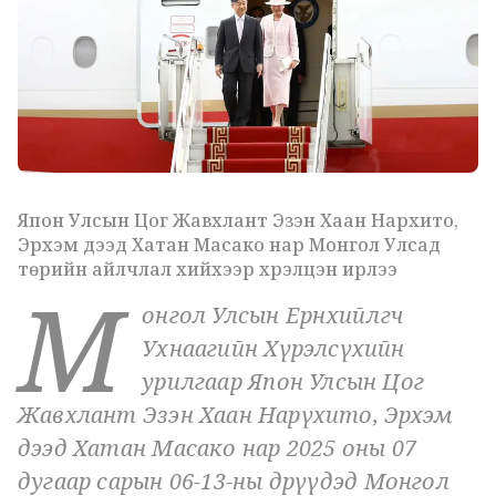
Япон Улсын Цог Жавхлант Эзэн Хаан Нарүхито,
Эрхэм дээд Хатан Масако нар Монгол Улсад
төрийн айлчлал хийхээр хүрэлцэн ирлээ
М
онгол Улсын Ерөнхийлөгч
Ухнаагийн Хүрэлсүхийн
урилгаар Япон Улсын Цог
Жавхлант Эзэн Хаан Нарүхито, Эрхэм
дээд Хатан Масако нар 2025 оны 07
дугаар сарын 06-13-ны өдрүүдэд Монгол