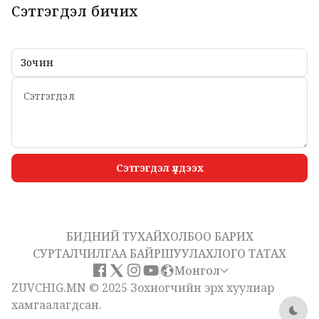
Сэтгэгдэл бичих
Сэтгэгдэл үлдээх
БИДНИЙ ТУХАЙ
ХОЛБОО БАРИХ
СУРТАЛЧИЛГАА БАЙРШУУЛАХ
ЛОГО ТАТАХ
Монгол
ZUVCHIG.MN © 2025 Зохиогчийн эрх хуулиар
хамгаалагдсан.
Dark