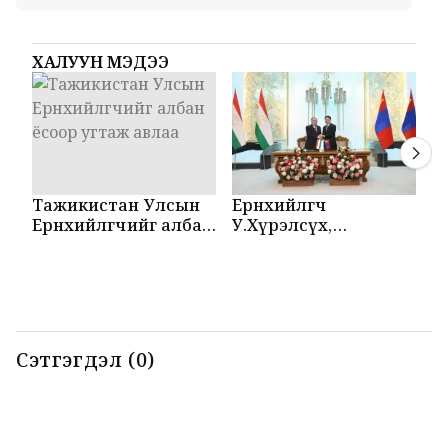
ХАЛУУН МЭДЭЭ
Тажикистан Улсын
Ерөнхийлөгч
М
Ерөнхийлөгчийг албан
У.Хүрэлсүх,
Т
ёсоор угтаж авлаа
Эмомали Рахмон
б
нар мэдээлэл
б
хийлээ
Сэтгэгдэл (0)