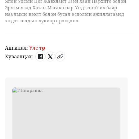
Япон Улсын Цог Жавхлант Эзэн Хаан Нарүхито болон
Эрхэм дээд Хатан Масако нар Үндэсний их баяр
наадмын нээлт болон бусад ёслолын ажиллагаанд
хүндэт зочдын хувиар оролцоно.
Ангилал:
Улс төр
Хуваалцах: