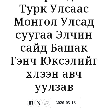
Турк Улсаас
Монгол Улсад
суугаа Элчин
сайд Башак
Гэнч Юксэлийг
хүлээн авч
уулзав
2026-03-13