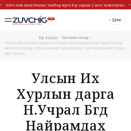
Авто зам ашигласны төлбөр ирэх 8-р сарын 1-нээс нэмэгдэнэ.
Live
Нүүр хуудас
Засгийн газар
Улсын Их Хурлын дарга Н.Учрал Бүгд Найрамдах Турк Улсаас
Монгол Улсад суугаа Элчин сайд Башак Гэнч Юксэлийг хүлээн
авч уулзав
Улсын Их
Хурлын дарга
Н.Учрал Бүгд
Найрамдах