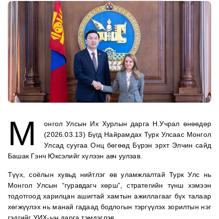
М
онгол Улсын Их Хурлын дарга Н.Учрал өнөөдөр
(2026.03.13) Бүгд Найрамдах Турк Улсаас Монгол
Улсад суугаа Онц бөгөөд Бүрэн эрхт Элчин сайд
Башак Гэнч Юксэлийг хүлээн авч уулзав.
Түүх, соёлын хувьд нийтлэг өв уламжлалтай Турк Улс нь
Монгол Улсын “гуравдагч хөрш”, стратегийн түнш хэмээн
тодотгоод харилцан ашигтай хамтын ажиллагааг бүх талаар
хөгжүүлэх нь манай гадаад бодлогын тэргүүлэх зорилтын нэг
гэдгийг УИХ-ын дарга тэмдэглэв.