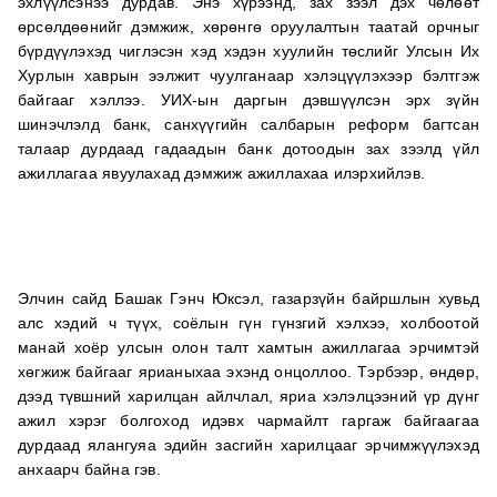
эхлүүлсэнээ дурдав. Энэ хүрээнд, зах зээл дэх чөлөөт
өрсөлдөөнийг дэмжиж, хөрөнгө оруулалтын таатай орчныг
бүрдүүлэхэд чиглэсэн хэд хэдэн хуулийн төслийг Улсын Их
Хурлын хаврын ээлжит чуулганаар хэлэцүүлэхээр бэлтгэж
байгааг хэллээ. УИХ-ын даргын дэвшүүлсэн эрх зүйн
шинэчлэлд банк, санхүүгийн салбарын реформ багтсан
талаар дурдаад гадаадын банк дотоодын зах зээлд үйл
ажиллагаа явуулахад дэмжиж ажиллахаа илэрхийлэв.
Элчин сайд Башак Гэнч Юксэл, газарзүйн байршлын хувьд
алс хэдий ч түүх, соёлын гүн гүнзгий хэлхээ, холбоотой
манай хоёр улсын олон талт хамтын ажиллагаа эрчимтэй
хөгжиж байгааг ярианыхаа эхэнд онцоллоо. Тэрбээр, өндөр,
дээд түвшний харилцан айлчлал, яриа хэлэлцээний үр дүнг
ажил хэрэг болгоход идэвх чармайлт гаргаж байгаагаа
дурдаад ялангуяа эдийн засгийн харилцааг эрчимжүүлэхэд
анхаарч байна гэв.