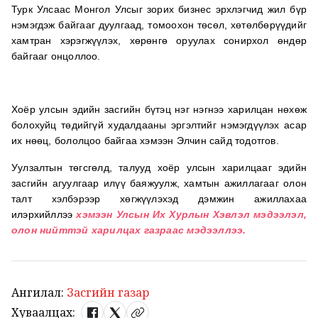
Турк Улсаас Монгол Улсыг зорих бизнес эрхлэгчид жил бүр
нэмэгдэж байгааг дуулгаад, томоохон төсөл, хөтөлбөрүүдийг
хамтран хэрэгжүүлэх, хөрөнгө оруулах сонирхол өндөр
байгааг онцоллоо.
Хоёр улсын эдийн засгийн бүтэц нэг нэгнээ харилцан нөхөж
болохуйц төдийгүй худалдааны эргэлтийг нэмэгдүүлэх асар
их нөөц, бололцоо байгаа хэмээн Элчин сайд тодотгов.
Уулзалтын төгсгөлд, талууд хоёр улсын харилцааг эдийн
засгийн агуулгаар илүү баяжуулж, хамтын ажиллагааг олон
талт хэлбэрээр хөгжүүлэхэд дэмжин ажиллахаа
илэрхийллээ
хэмээн Улсын Их Хурлын Хэвлэл мэдээлэл,
олон нийттэй харилцах газраас мэдээллээ.
Ангилал:
Засгийн газар
Хуваалцах: