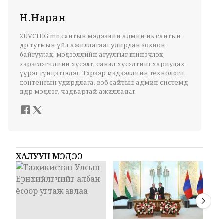
Н.Наран
ZUVCHIG.mn сайтын мэдээний админ нь сайтын
өдөр тутмын үйл ажиллагааг удирдан зохион
байгуулах, мэдээллийн агуулгыг шинэчлэх,
хэрэглэгчдийн хүсэлт, санал хүсэлтийг хариуцах
үүрэг гүйцэтгэдэг. Тэрээр мэдээллийн технологи,
контентын удирдлага, вэб сайтын админ системд
өндөр мэдлэг, чадвартай ажилладаг.
ХАЛУУН МЭДЭЭ