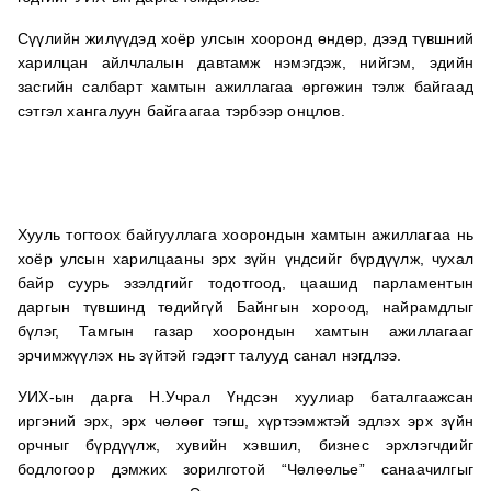
Сүүлийн жилүүдэд хоёр улсын хооронд өндөр, дээд түвшний
харилцан айлчлалын давтамж нэмэгдэж, нийгэм, эдийн
засгийн салбарт хамтын ажиллагаа өргөжин тэлж байгаад
сэтгэл хангалуун байгаагаа тэрбээр онцлов.
Хууль тогтоох байгууллага хоорондын хамтын ажиллагаа нь
хоёр улсын харилцааны эрх зүйн үндсийг бүрдүүлж, чухал
байр суурь эзэлдгийг тодотгоод, цаашид парламентын
даргын түвшинд төдийгүй Байнгын хороод, найрамдлыг
бүлэг, Тамгын газар хоорондын хамтын ажиллагааг
эрчимжүүлэх нь зүйтэй гэдэгт талууд санал нэгдлээ.
УИХ-ын дарга Н.Учрал Үндсэн хуулиар баталгаажсан
иргэний эрх, эрх чөлөөг тэгш, хүртээмжтэй эдлэх эрх зүйн
орчныг бүрдүүлж, хувийн хэвшил, бизнес эрхлэгчдийг
бодлогоор дэмжих зорилготой “Чөлөөлье” санаачилгыг