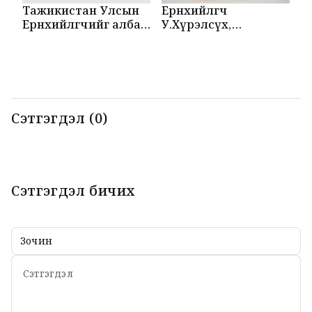
Тажикистан Улсын
Ерөнхийлөгч
М
Ерөнхийлөгчийг албан
У.Хүрэлсүх,
Т
ёсоор угтаж авлаа
Эмомали Рахмон
б
нар мэдээлэл
б
хийлээ
Сэтгэгдэл (0)
Сэтгэгдэл бичих