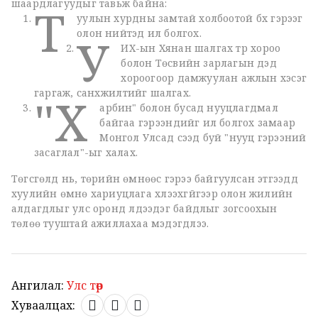
шаардлагуудыг тавьж байна:
Т
уулын хурдны замтай холбоотой бүх гэрээг
олон нийтэд ил болгох.
У
ИХ-ын Хянан шалгах түр хороо
болон Төсвийн зарлагын дэд
хороогоор дамжуулан ажлын хэсэг
гаргаж, санхүүжилтийг шалгах.
"Х
арбин" болон бусад нууцлагдмал
байгаа гэрээнүүдийг ил болгох замаар
Монгол Улсад үүсээд буй "нууц гэрээний
засаглал"-ыг халах.
Төгсгөлд нь, төрийн өмнөөс гэрээ байгуулсан этгээдүүд
хуулийн өмнө хариуцлага хүлээхгүйгээр олон жилийн
алдагдлыг улс оронд үлдээдэг байдлыг зогсоохын
төлөө тууштай ажиллахаа мэдэгдлээ.
Ангилал:
Улс төр
Хуваалцах: