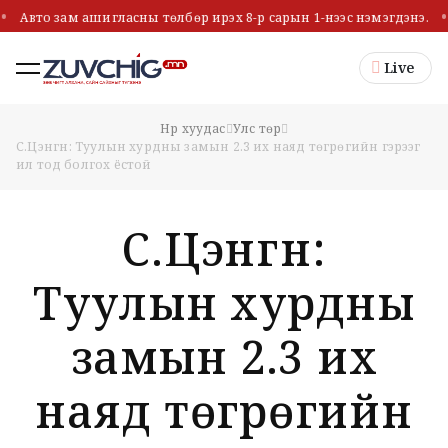
Авто зам ашигласны төлбөр ирэх 8-р сарын 1-нээс нэмэгдэнэ.
Live
Нүүр хуудас
Улс төр
С.Цэнгүүн: Туулын хурдны замын 2.3 их наяд төгрөгийн гэрээг
ил тод болгох ёстой
С.Цэнгүүн:
Туулын хурдны
замын 2.3 их
наяд төгрөгийн