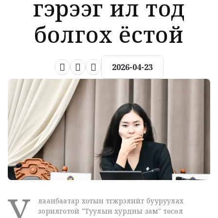
гэрээг ил тод
болгох ёстой
2026-04-23
У
лаанбаатар хотын түгжрэлийг бууруулах
зорилготой "Туулын хурдны зам" төсөл