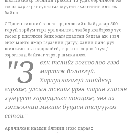
шалтгаанаар төслийн трассыг
13 удаа
өөрчилсөн нь
төсөл хэр зэрэг судалгаа муутай эхэлснийг илтгэж
байна.
С.Цэнгүүн гишүүний хэлснээр, одоогийн байдлаар
500
гаруй тэрбум төгрөг
урьдчилгаа төлбөр хэлбэрээр тус
төсөл рүү шилжсэн байх магадлалтай байгаа аж. Гэвч
энэхүү мөнгө ямар гэрээний дагуу, хэний данс руу
шилжсэн нь тодорхойгүй, гэрээ нь өөрөө "нууц"
"З
зэрэглэлд байгааг тэрээр шүүмжиллээ.
өвхөн төслийг зогсоолоо гээд
мартаж болохгүй.
Хариуцлагагүй шийдвэр
гаргаж, улсын төсвийг үрэн таран хийсэн
хүмүүст хариуцлага тооцож, энэ их
хэмжээний мөнгийг буцаан төвлөрүүлэх
ёстой."
Ардчилсан намын бүлгийн зүгээс дараах