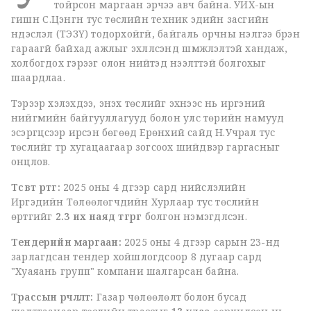
тойрсон маргаан эрчээ авч байна. УИХ-ын
гишүүн С.Цэнгүүн тус төслийн техник эдийн засгийн
үндэслэл (ТЭЗҮ) тодорхойгүй, байгаль орчны үнэлгээ бүрэн
гараагүй байхад ажлыг эхлүүлсэнд шүүмжлэлтэй хандаж,
холбогдох гэрээг олон нийтэд нээлттэй болгохыг
шаардлаа.
Тэрээр хэлэхдээ, энэхүү төслийг эхнээс нь иргэний
нийгмийн байгууллагууд болон улс төрийн намууд
эсэргүүцсээр ирсэн бөгөөд Ерөнхий сайд Н.Учрал тус
төслийг түр хугацаагаар зогсоох шийдвэр гаргасныг
онцлов.
Төсөвт өртөг:
2025 оны 4 дүгээр сард нийслэлийн
Иргэдийн Төлөөлөгчдийн Хурлаар тус төслийн
өртгийг
2.3 их наяд төгрөг
болгон нэмэгдүүлсэн.
Тендерийн маргаан:
2025 оны 4 дүгээр сарын 23-нд
зарлагдсан тендер хойшлогдсоор 8 дугаар сард
"Хуаяань групп" компани шалгарсан байна.
Трассын өөрчлөлт:
Газар чөлөөлөлт болон бусад