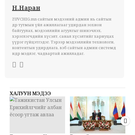
Н.Наран
ZUVCHIG.mn сайтын мэдээний админ нь сайтын
өдөр тутмын үйл ажиллагааг удирдан зохион
байгуулах, мэдээллийн агуулгыг шинэчлэх,
хэрэглэгчдийн хүсэлт, санал хүсэлтийг хариуцах
үүрэг гүйцэтгэдэг. Тэрээр мэдээллийн технологи,
контентын удирдлага, вэб сайтын админ системд
өндөр мэдлэг, чадвартай ажилладаг.
ХАЛУУН МЭДЭЭ