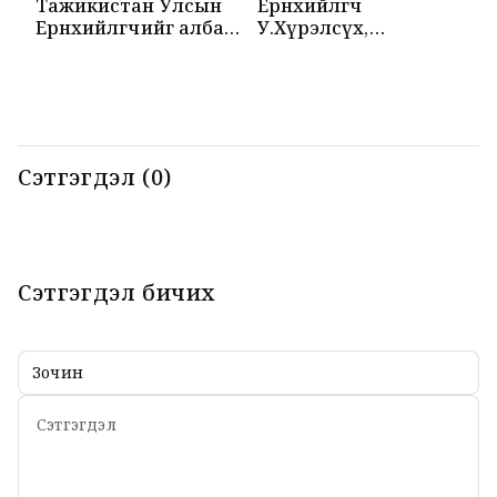
Тажикистан Улсын
Ерөнхийлөгч
М
Ерөнхийлөгчийг албан
У.Хүрэлсүх,
Т
ёсоор угтаж авлаа
Эмомали Рахмон
б
нар мэдээлэл
б
хийлээ
Сэтгэгдэл (0)
Сэтгэгдэл бичих