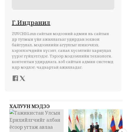
Г.Индранил
ZUVCHIG.mn сайтын мэдээний админ нь сайтын
өдөр тутмын үйл ажиллагааг удирдан зохион
байгуулах, мэдээллийн агуулгыг шинэчлэх,
хэрэглэгчдийн хүсэлт, санал хүсэлтийг хариуцах
үүрэг гүйцэтгэдэг. Тэрээр мэдээллийн технологи,
контентын удирдлага, вэб сайтын админ системд
өндөр мэдлэг, чадвартай ажилладаг.
ХАЛУУН МЭДЭЭ