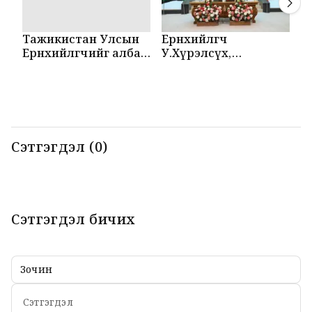
Тажикистан Улсын
Ерөнхийлөгч
М
Ерөнхийлөгчийг албан
У.Хүрэлсүх,
Т
ёсоор угтаж авлаа
Эмомали Рахмон
б
нар мэдээлэл
б
хийлээ
Сэтгэгдэл (0)
Сэтгэгдэл бичих