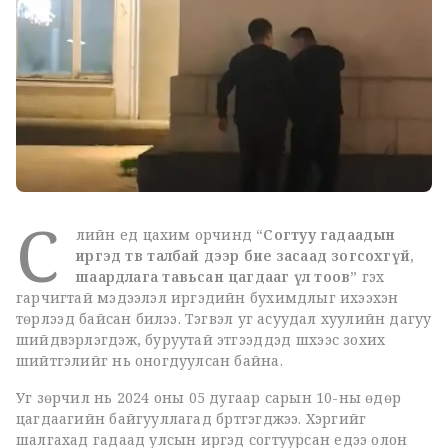
С
үүлийн үед цахим орчинд
“Согтуу гадаадын
иргэд төв талбай дээр бие засаад зогсохгүй,
шаардлага тавьсан цагдааг үл тоов”
гэх
гарчигтай мэдээлэл иргэдийн бухимдлыг ихээхэн
төрүүлээд байсан билээ. Тэгвэл уг асуудал хуулийн дагуу
шийдвэрлэгдэж, буруутай этгээдүүдэд шүүхээс зохих
шийтгэлийг нь оногдуулсан байна.
Уг зөрчил нь 2024 оны 05 дугаар сарын 10-ны өдөр
цагдаагийн байгууллагад бүртгэгджээ. Хэргийг
шалгахад гадаад улсын иргэд согтуурсан үедээ олон