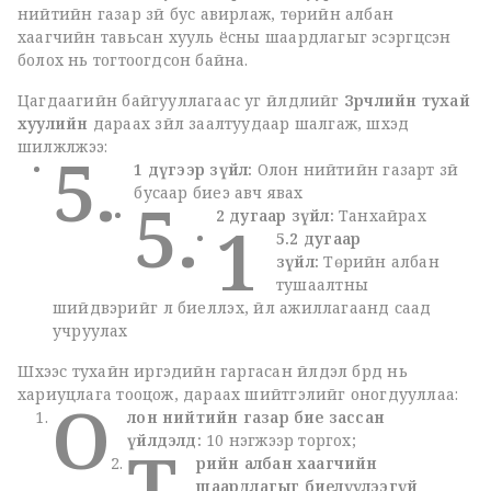
нийтийн газар зүй бус авирлаж, төрийн албан
хаагчийн тавьсан хууль ёсны шаардлагыг эсэргүүцсэн
болох нь тогтоогдсон байна.
Цагдаагийн байгууллагаас уг үйлдлийг
Зөрчлийн тухай
хуулийн
дараах зүйл заалтуудаар шалгаж, шүүхэд
шилжүүлжээ:
5.
1 дүгээр зүйл:
Олон нийтийн газарт зүй
бусаар биеэ авч явах
5.
2 дугаар зүйл:
Танхайрах
1
5.2 дугаар
зүйл:
Төрийн албан
тушаалтны
шийдвэрийг үл биелүүлэх, үйл ажиллагаанд саад
учруулах
Шүүхээс тухайн иргэдийн гаргасан үйлдэл бүрд нь
хариуцлага тооцож, дараах шийтгэлийг оногдууллаа:
О
лон нийтийн газар бие зассан
үйлдэлд:
10 нэгжээр торгох;
Т
өрийн албан хаагчийн
шаардлагыг биелүүлээгүй