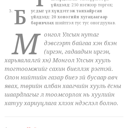
үйлдэлд:
250 нэгжээр торгох;
Б
усдыг үл хүндэтгэж танхайрсан
үйлдэлд:
20 хоногийн хугацаагаар
баривчлах
шийтгэл тус тус оногдуулав.
М
онгол Улсын нутаг
дэвсгэрт байгаа хэн бүхэн
(иргэн, гадаадын иргэн,
харьяалалгүй хүн) Монгол Улсын хууль
тогтоомжийг сахин биелүүлэх үүрэгтэй.
Олон нийтийн газар биеэ зүй бусаар авч
явах, төрийн албан хаагчийн хууль ёсны
шаардлагыг үл тоомсорлох нь хуулийн
хатуу хариуцлага хүлээх үндэслэл болно.