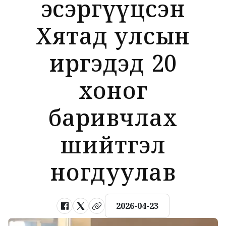
эсэргүүцсэн
Хятад улсын
иргэдэд 20
хоног
баривчлах
шийтгэл
ногдуулав
2026-04-23