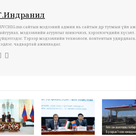
Г.Индранил
UVCHIG.mn сайтын мэдээний админ нь сайтын өдөр тутмын үйл а
айгуулах, мэдээллийн агуулгыг шинэчлэх, хэрэглэгчдийн хүсэлт,
үйцэтгэдэг. Тэрээр мэдээллийн технологи, контентын удирдлага,
эдлэг, чадвартай ажилладаг.