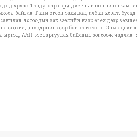
р дүнд хүрлээ. Тавдугаар сард дизель түлшний үнэ хам
хоод байгаа. Таны өгсөн захидал, албан хүсэлт, буса
вьсанчлан дотоодын зах зээлийн үнээр өгөх дээр зөвш
үнэ өсөхгүй, өнөөдрийнхөөр байна гэсэн үг. Оны эцсийн
рд иргэд, ААН-ээс гаргуулах байсныг зогсоож чадлаа"