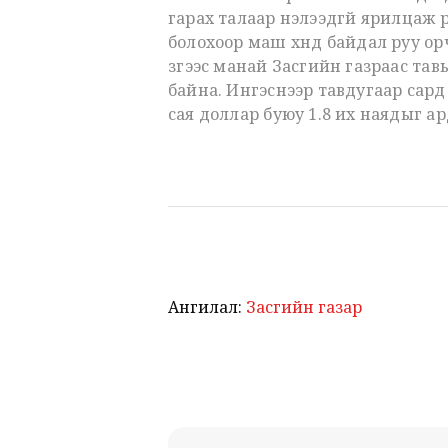
гарах талаар нэлээдгүй ярилцаж ү
болохоор маш хүнд байдал руу орч
зүгээс манай Засгийн газраас та
байна. Ингэснээр тавдугаар сард 
сая доллар буюу 1.8 их наядыг а
Ангилал:
Засгийн газар