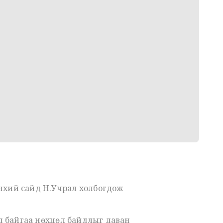
нхий сайд Н.Учрал холбогдож
ээд байгаа нөхцөл байдлыг даван