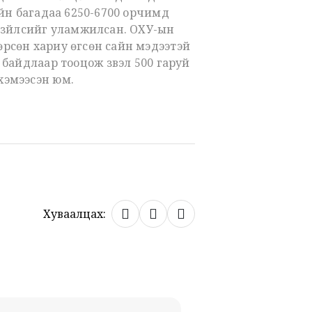
гийн багадаа 6250-6700 орчимд
д зүйлсийг уламжилсан. ОХУ-ын
өөрсөн хариу өгсөн сайн мэдээтэй
 байдлаар тооцож үзвэл 500 гаруй
 хэмээсэн юм.
Хуваалцах: