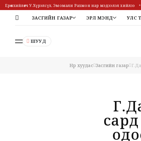
Ерөнхийлөгч У.Хүрэлсүх, Эмомали Рахмон нар мэдээлэл хийлээ
ЗАСГИЙН ГАЗАР
ЭРҮҮЛ МЭНД
УЛС 
ШУУД
Нүүр хуудас
Засгийн газар
Г.Д
Г.Д
сард
одо