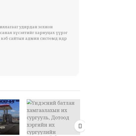
жиллагааг удирдан зохион
 санал хүсэлтийг хариуцах үүрэг
 вэб сайтын админ системд өндөр