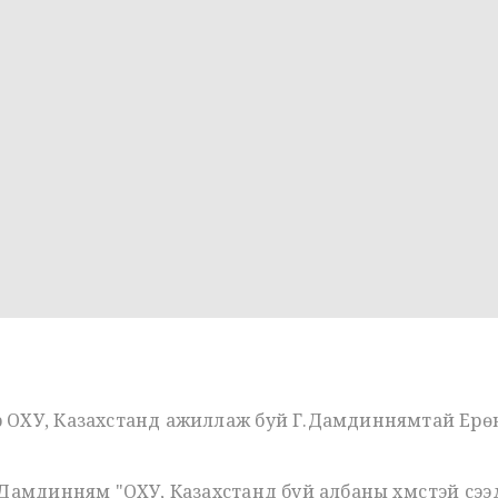
р ОХУ, Казахстанд ажиллаж буй Г.Дамдиннямтай Ерө
.Дамдинням "ОХУ, Казахстанд буй албаны хүмүүстэй үүс