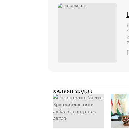
Z
б
г
м
ХАЛУУН МЭДЭЭ