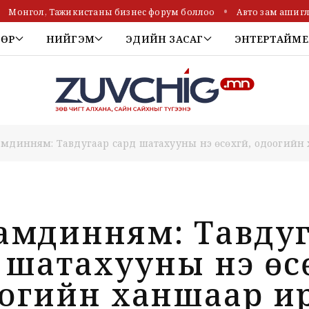
Монгол, Тажикистаны бизнес форум боллоо
Авто зам ашигла
ТӨР
НИЙГЭМ
ЭДИЙН ЗАСАГ
ЭНТЕРТАЙМЕ
амдинням: Тавдугаар сард шатахууны үнэ өсөхгүй, одоогий
амдинням: Тавду
 шатахууны үнэ өсө
огийн ханшаар и