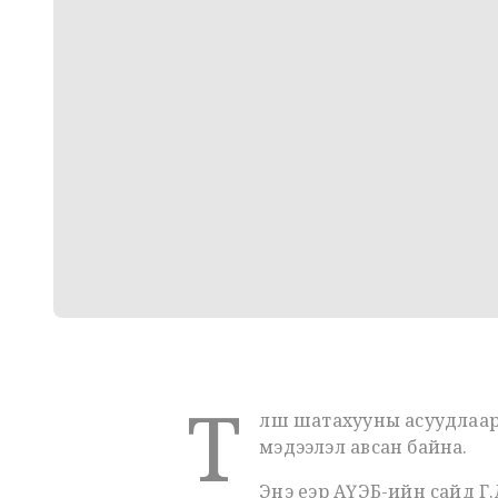
Т
үлш шатахууны асуудлаа
мэдээлэл авсан байна.
Энэ үеэр АҮЭБ-ийн сайд Г