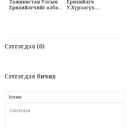
Тажикистан Улсын
Ерөнхийлөгч
М
Ерөнхийлөгчийг албан
У.Хүрэлсүх,
Т
ёсоор угтаж авлаа
Эмомали Рахмон
б
нар мэдээлэл
б
хийлээ
Сэтгэгдэл (0)
Сэтгэгдэл бичих