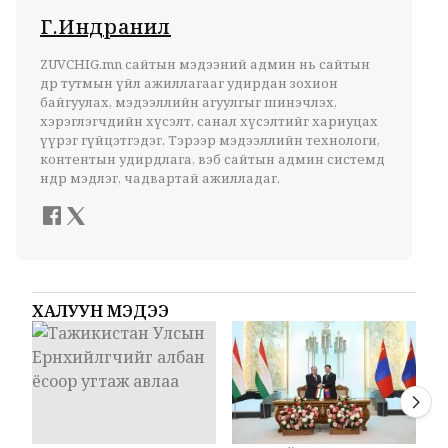
Г.Индранил
ZUVCHIG.mn сайтын мэдээний админ нь сайтын
өдөр тутмын үйл ажиллагааг удирдан зохион
байгуулах, мэдээллийн агуулгыг шинэчлэх,
хэрэглэгчдийн хүсэлт, санал хүсэлтийг хариуцах
үүрэг гүйцэтгэдэг. Тэрээр мэдээллийн технологи,
контентын удирдлага, вэб сайтын админ системд
өндөр мэдлэг, чадвартай ажилладаг.
ХАЛУУН МЭДЭЭ