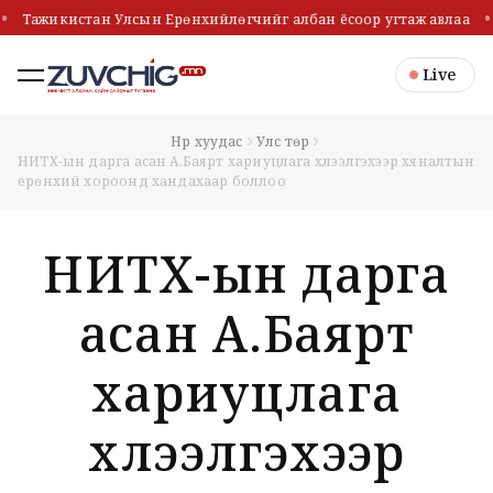
Тажикистан Улсын Ерөнхийлөгчийг албан ёсоор угтаж авлаа
Live
Нүүр хуудас
Улс төр
НИТХ-ын дарга асан А.Баярт хариуцлага хүлээлгэхээр хяналтын
ерөнхий хороонд хандахаар боллоо
НИТХ-ын дарга
асан А.Баярт
хариуцлага
хүлээлгэхээр