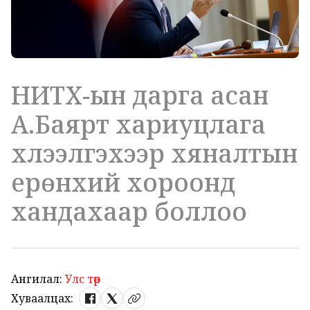
НИТХ-ын дарга асан
А.Баярт хариуцлага
хүлээлгэхээр хяналтын
ерөнхий хороонд
хандахаар боллоо
Ангилал:
Улс төр
Хуваалцах: