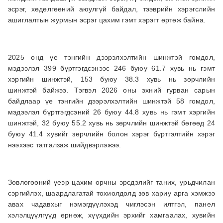
эсрэг, хөдөлгөөний аюулгүй байдал, тээврийн хэрэгслийн
ашиглалтын журмын эсрэг цахим гэмт хэрэгт өртөж байна.
2025 онд үе тэнгийн дээрэлхэлтийн шинжтэй гомдол,
мэдээлэл 399 бүртгэгдсэнээс 246 буюу 61.7 хувь нь гэмт
хэргийн шинжтэй, 153 буюу 38.3 хувь нь зөрчлийн
шинжтэй байжээ. Тэгвэл 2026 оны эхний гурван сарын
байдлаар үе тэнгийн дээрэлхэлтийн шинжтэй 58 гомдол,
мэдээлэл бүртгэгдсэний 26 буюу 44.8 хувь нь гэмт хэргийн
шинжтэй, 32 буюу 55.2 хувь нь зөрчлийн шинжтэй бөгөөд 24
буюу 41.4 хувийг зөрчлийн болон хэрэг бүртгэлтийн хэрэг
нээхээс татгалзаж шийдвэрлэжээ.
Зөвлөгөөний үеэр цахим орчны эрсдэлийг таних, урьдчилан
сэргийлэх, шаардлагатай тохиолдолд зөв хариу арга хэмжээ
авах чадавхыг нэмэгдүүлэхэд чиглэсэн илтгэл, панел
хэлэлцүүлгүүд өрнөж, хүүхдийн эрхийг хамгаалах, хувийн