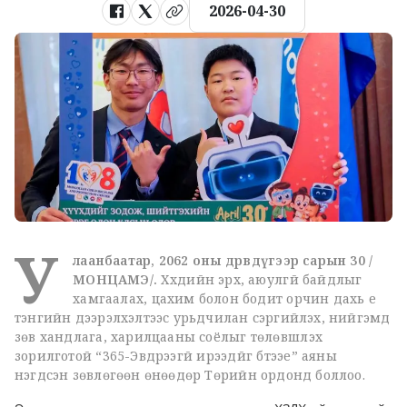
2026-04-30
У
лаанбаатар, 2062 оны дөрөвдүгээр сарын 30 /
МОНЦАМЭ/.
Хүүхдийн эрх, аюулгүй байдлыг
хамгаалах, цахим болон бодит орчин дахь үе
тэнгийн дээрэлхэлтээс урьдчилан сэргийлэх, нийгэмд
зөв хандлага, харилцааны соёлыг төлөвшүүлэх
зорилготой “365-Эвдрээгүй ирээдүйг бүтээе” аяны
нэгдсэн зөвлөгөөн өнөөдөр Төрийн ордонд боллоо.