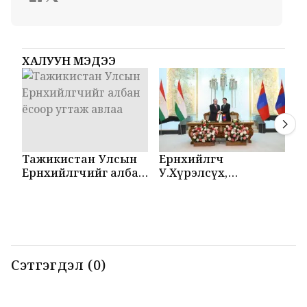
ХАЛУУН МЭДЭЭ
Тажикистан Улсын
Ерөнхийлөгч
М
Ерөнхийлөгчийг албан
У.Хүрэлсүх,
Т
ёсоор угтаж авлаа
Эмомали Рахмон
б
нар мэдээлэл
б
хийлээ
Сэтгэгдэл (0)