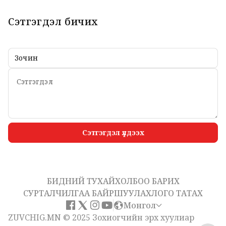
Сэтгэгдэл бичих
Сэтгэгдэл үлдээх
БИДНИЙ ТУХАЙ
ХОЛБОО БАРИХ
СУРТАЛЧИЛГАА БАЙРШУУЛАХ
ЛОГО ТАТАХ
Монгол
ZUVCHIG.MN © 2025 Зохиогчийн эрх хуулиар