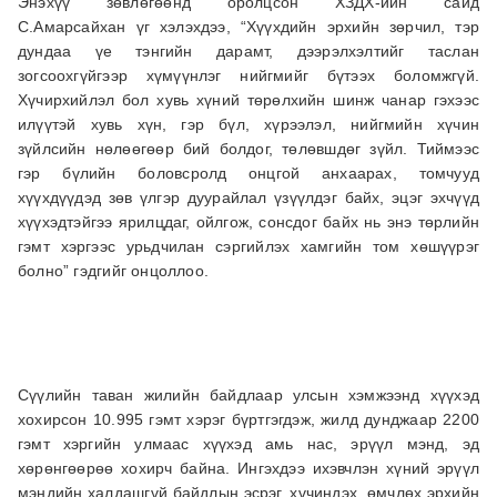
Энэхүү зөвлөгөөнд оролцсон ХЗДХ-ийн сайд
С.Амарсайхан үг хэлэхдээ, “Хүүхдийн эрхийн зөрчил, тэр
дундаа үе тэнгийн дарамт, дээрэлхэлтийг таслан
зогсоохгүйгээр хүмүүнлэг нийгмийг бүтээх боломжгүй.
Хүчирхийлэл бол хувь хүний төрөлхийн шинж чанар гэхээс
илүүтэй хувь хүн, гэр бүл, хүрээлэл, нийгмийн хүчин
зүйлсийн нөлөөгөөр бий болдог, төлөвшдөг зүйл. Тиймээс
гэр бүлийн боловсролд онцгой анхаарах, томчууд
хүүхдүүдэд зөв үлгэр дуурайлал үзүүлдэг байх, эцэг эхчүүд
хүүхэдтэйгээ ярилцдаг, ойлгож, сонсдог байх нь энэ төрлийн
гэмт хэргээс урьдчилан сэргийлэх хамгийн том хөшүүрэг
болно” гэдгийг онцоллоо.
Сүүлийн таван жилийн байдлаар улсын хэмжээнд хүүхэд
хохирсон 10.995 гэмт хэрэг бүртгэгдэж, жилд дунджаар 2200
гэмт хэргийн улмаас хүүхэд амь нас, эрүүл мэнд, эд
хөрөнгөөрөө хохирч байна. Ингэхдээ ихэвчлэн хүний эрүүл
мэндийн халдашгүй байдлын эсрэг, хүчиндэх, өмчлөх эрхийн