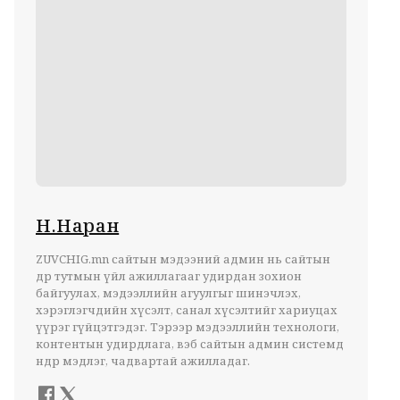
Н.Наран
ZUVCHIG.mn сайтын мэдээний админ нь сайтын
өдөр тутмын үйл ажиллагааг удирдан зохион
байгуулах, мэдээллийн агуулгыг шинэчлэх,
хэрэглэгчдийн хүсэлт, санал хүсэлтийг хариуцах
үүрэг гүйцэтгэдэг. Тэрээр мэдээллийн технологи,
контентын удирдлага, вэб сайтын админ системд
өндөр мэдлэг, чадвартай ажилладаг.