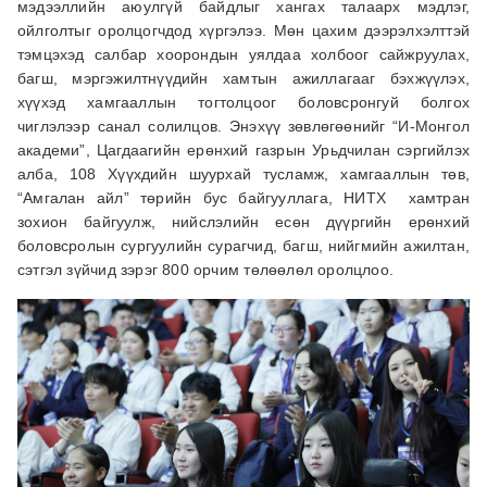
мэдээллийн аюулгүй байдлыг хангах талаарх мэдлэг,
ойлголтыг оролцогчдод хүргэлээ. Мөн цахим дээрэлхэлттэй
тэмцэхэд салбар хоорондын уялдаа холбоог сайжруулах,
багш, мэргэжилтнүүдийн хамтын ажиллагааг бэхжүүлэх,
хүүхэд хамгааллын тогтолцоог боловсронгуй болгох
чиглэлээр санал солилцов. Энэхүү зөвлөгөөнийг “И-Монгол
академи”, Цагдаагийн ерөнхий газрын Урьдчилан сэргийлэх
алба, 108 Хүүхдийн шуурхай тусламж, хамгааллын төв,
“Амгалан айл” төрийн бус байгууллага, НИТХ хамтран
зохион байгуулж, нийслэлийн есөн дүүргийн ерөнхий
боловсролын сургуулийн сурагчид, багш, нийгмийн ажилтан,
сэтгэл зүйчид зэрэг 800 орчим төлөөлөл оролцлоо.