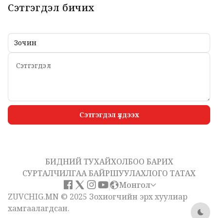
Сэтгэгдэл бичих
Сэтгэгдэл үлдээх
БИДНИЙ ТУХАЙ
ХОЛБОО БАРИХ
СУРТАЛЧИЛГАА БАЙРШУУЛАХ
ЛОГО ТАТАХ
Монгол
ZUVCHIG.MN © 2025 Зохиогчийн эрх хуулиар
хамгаалагдсан.
Dark