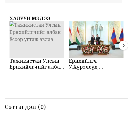
ХАЛУУН МЭДЭЭ
Тажикистан Улсын
Ерөнхийлөгч
М
Ерөнхийлөгчийг албан
У.Хүрэлсүх,
Т
ёсоор угтаж авлаа
Эмомали Рахмон
б
нар мэдээлэл
б
хийлээ
Сэтгэгдэл (0)