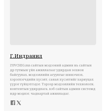
Г.Индранил
ZUVCHIG.mn сайтын мэдээний админ нь сайтын
өдөр тутмын үйл ажиллагааг удирдан зохион
байгуулах, мэдээллийн агуулгыг шинэчлэх,
хэрэглэгчдийн хүсэлт, санал хүсэлтийг хариуцах
үүрэг гүйцэтгэдэг. Тэрээр мэдээллийн технологи,
контентын удирдлага, вэб сайтын админ системд
өндөр мэдлэг, чадвартай ажилладаг.