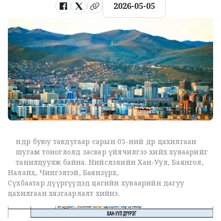
2026-05-05
Ө
нөөдөр буюу тавдугаар сарын 05-ний өдөр цахилгаан
шугам тоноглолд засвар үйлчилгээ хийх хуваарийг
танилцуулж байна. Нийслэлийн Хан-Уул, Баянгол,
Налайх, Чингэлтэй, Баянзүрх,
Сүхбаатар дүүргүүдэд цагийн хуваарийн дагуу
цахилгаан хязгаарлалт хийнэ.