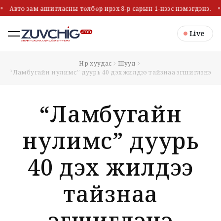
Авто зам ашигласны төлбөр ирэх 8-р сарын 1-нээс нэмэгдэнэ.
Live
Нүүр хуудас
Шууд
“Ламбугайн нулимс” дуурь 40 дэх жилдээ тайзнаа эгшиглэнэ
“Ламбугайн
нулимс” дуурь
40 дэх жилдээ
тайзнаа
эгшиглэнэ