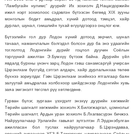
“Ламбугайн нулимс” дуурийг Их зохиолч Д.Нацагдоржийн
ижил нэрт зохиолоос сэдэвлэн бүтээсэн бөгөөд XIX зууны
монголын бодит амьдрал, хүний дотоод тэмцэл, хайр
дурлал, шунал, гэмшлийн тухай өгүүлдгээрээ онцлог юм.
Бүтээлийн гол дүр Лодон хүний дотоод зөрчил, шунал
тачаал, наманчлалын бэлгэдэл болсон дүр ба энэ удаагийн
тоглолтод Лодонгийн дүрийг гоцлол дуучин Соёлын
тэргүүний ажилтан Э.Бумхүү бүтээж байна. Дуурийн үйл
явдалд бурхны үнэнч зарц Лодон гэвш санамсаргүй учирсан
Цэрэнлхам бүсгүйд сэтгэл алдарч, хайр дурлалынхаа төлөө
бүхнээ зориулдаг. Гэвч Цэрэнлхам эхийнхээ ятгалгаар баян
залуутай амьдралаа холбохоор шийдсэнээр Лодонгийн хувь
заяа эмгэнэлт төгсгөл рүү хөтлөгдөнө.
Гурван бүлэг, зургаан үзэгдэлт энэхүү дуурийн хөгжмийг
Төрийн шагналт хөгжмийн зохиолч Х.Билэгжаргал, цомнолыг
Төрийн шагналт, Ардын уран зохиолч Б.Лхагвасүрэн бичжээ.
Найруулагчаар Урлагийн гавьяат зүтгэлтэн Л.Эрдэнэбулган
ажилласан бол туслах найруулагчаар Б.Цэрэндаваа,
ерөнхий зураачаар УГЗ Б.Төмөрхуяг, удирдаачаар Соёлын