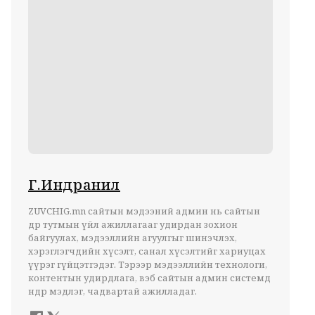
Г.Индранил
ZUVCHIG.mn сайтын мэдээний админ нь сайтын
өдөр тутмын үйл ажиллагааг удирдан зохион
байгуулах, мэдээллийн агуулгыг шинэчлэх,
хэрэглэгчдийн хүсэлт, санал хүсэлтийг хариуцах
үүрэг гүйцэтгэдэг. Тэрээр мэдээллийн технологи,
контентын удирдлага, вэб сайтын админ системд
өндөр мэдлэг, чадвартай ажилладаг.