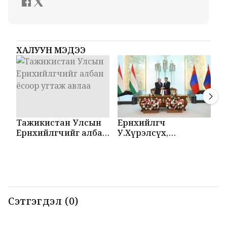
ХАЛУУН МЭДЭЭ
Тажикистан Улсын
Ерөнхийлөгч
М
Ерөнхийлөгчийг албан
У.Хүрэлсүх,
Т
ёсоор угтаж авлаа
Эмомали Рахмон
б
нар мэдээлэл
б
хийлээ
Сэтгэгдэл (0)