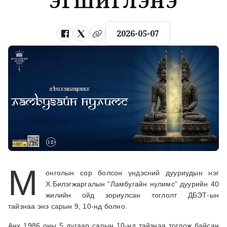
2026-05-07
М
онголын сор болсон үндэсний дууриудын нэг
Х.Билэгжаргалын “Ламбугайн нулимс” дуурийн 40
жилийн ойд зориулсан тоглолт ДБЭТ-ын
тайзнаа энэ сарын 9, 10-нд болно.
Анх 1986 оны 5 дугаар сарын 10-нд тайзнаа тоглож байсан