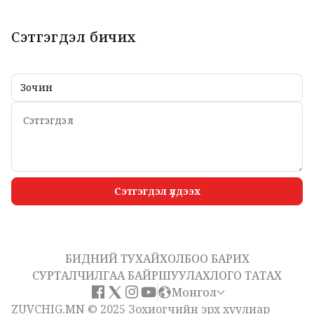
Сэтгэгдэл бичих
Сэтгэгдэл үлдээх
БИДНИЙ ТУХАЙ
ХОЛБОО БАРИХ
СУРТАЛЧИЛГАА БАЙРШУУЛАХ
ЛОГО ТАТАХ
Монгол
ZUVCHIG.MN © 2025 Зохиогчийн эрх хуулиар