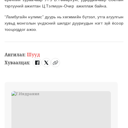
тэргүүний ажилтан Ц.Тэлмүүн-Очир ажиллаж байна.
“Ламбугайн нулимс” дуурь нь хөгжмийн бүтээл, утга агуулгын
хувьд монголын үндэсний шилдэг дууриудын нэгт зүй ёсоор
тооцогддог ажээ.
Ангилал:
Шууд
Хуваалцах: