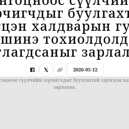
рчигчдыг буулгах
гцэн халдварын г
шинэ тохиолдолд
тлагдсаныг зарлал
2026-05-12