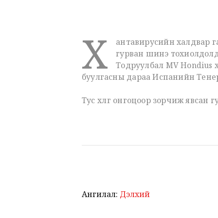
Х
антавирусийн халдвар га
гурван шинэ тохиолдолд
Тодруулбал MV Hondius х
буулгасны дараа Испанийн Тенери
Тус хөлөг онгоцоор зорчиж явсан 
Ангилал:
Дэлхий