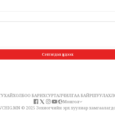
Сэтгэгдэл үлдээх
ТУХАЙ
ХОЛБОО БАРИХ
СУРТАЛЧИЛГАА БАЙРШУУЛАХ
Л
Монгол
VCHIG.MN © 2025 Зохиогчийн эрх хуулиар хамгаалагдс