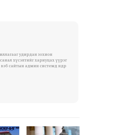
жиллагааг удирдан зохион
 санал хүсэлтийг хариуцах үүрэг
 вэб сайтын админ системд өндөр