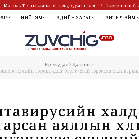
Монгол, Тажикистаны бизнес форум боллоо
Тажикистан Улс
ТӨР
НИЙГЭМ
ЭДИЙН ЗАСАГ
ЭНТЕРТАЙМЕ
Нүүр хуудас
Дэлхий
оцноос сүүлчийн зорчигчдыг буулгахтай зэрэгцэн халдварын
нтавирусийн халд
гарсан аяллын хөлө
нгоцноос сүүлчи