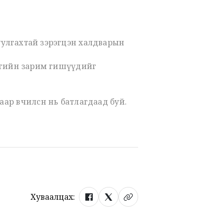
уулгахтай зэрэгцэн халдварын
багийн зарим гишүүдийг
ар өвчилсөн нь батлагдаад буй.
Хуваалцах: