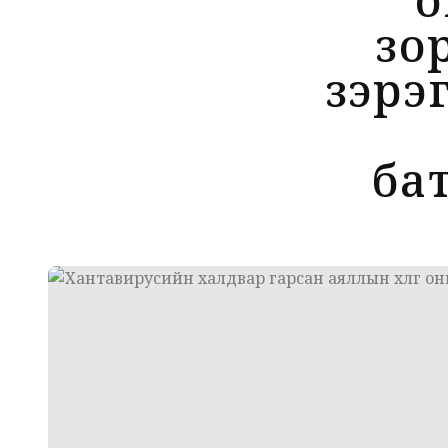
зо
зэрэ
ба