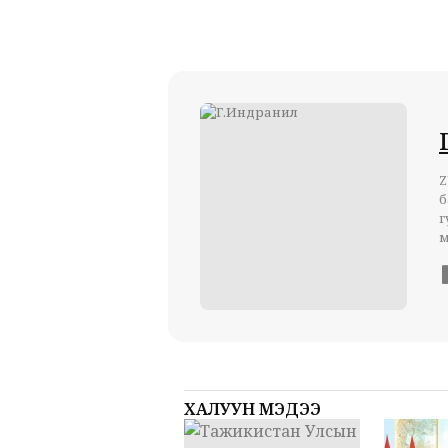
Z
б
г
м
ХАЛУУН МЭДЭЭ