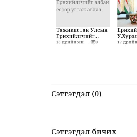
Тажикистан Улсын
Ерөнхий
Ерөнхийлөгчийг
У.Хүрэл
албан ёсоор угтаж
Эмома
16 өдрийн өмнө
17 өдрийн 
·
0
авлаа
нар мэ
хийлээ
Сэтгэгдэл (0)
Сэтгэгдэл бичих