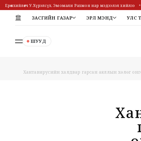
Ерөнхийлөгч У.Хүрэлсүх, Эмомали Рахмон нар мэдээлэл хийлээ
ЗАСГИЙН ГАЗАР
ЭРҮҮЛ МЭНД
УЛС 
ШУУД
Хантавирусийн халдвар гарсан аяллын хөлөг онг
Ха
о