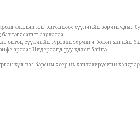
рсан аяллын хөлөг онгоцноос сүүлчийн зорчигчдыг б
 батлагдсаныг зарлалаа.
өлөг онгоц сүүлчийн зургаан зорчигч болон хөлгийн 
фе арлаас Нидерланд руу хөдөлсөн байна.
гурван хүн нас барсны хоёр нь хантавирусийн халдвара