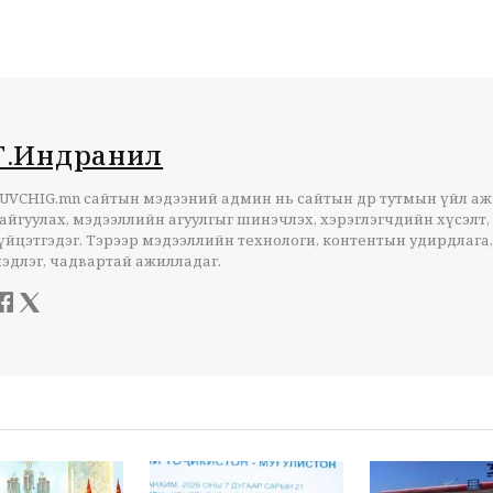
Г.Индранил
UVCHIG.mn сайтын мэдээний админ нь сайтын өдөр тутмын үйл а
айгуулах, мэдээллийн агуулгыг шинэчлэх, хэрэглэгчдийн хүсэлт,
үйцэтгэдэг. Тэрээр мэдээллийн технологи, контентын удирдлага,
эдлэг, чадвартай ажилладаг.