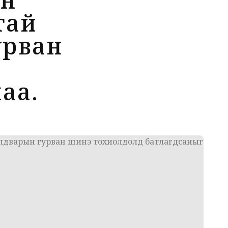
тай
урван
аа.