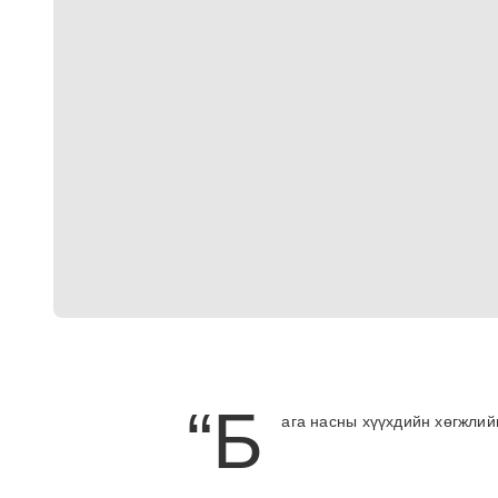
“Б
ага насны хүүхдийн хөгжлий