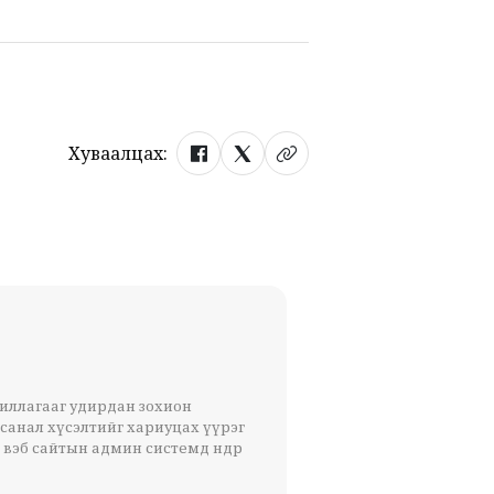
Хуваалцах:
жиллагааг удирдан зохион
 санал хүсэлтийг хариуцах үүрэг
 вэб сайтын админ системд өндөр