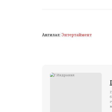
Ангилал:
Энтертаймент
Z
б
г
м