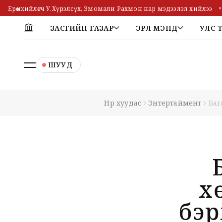
Ерөнхийлөгч У.Хүрэлсүх, Эмомали Рахмон нар мэдээлэл хийлээ
ЗАСГИЙН ГАЗАР
ЭРҮҮЛ МЭНД
УЛС 
ШУУД
Нүүр хуудас
Энтертаймент
Баг
х
бэр