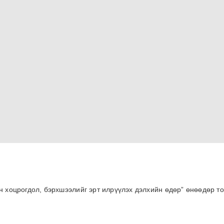
н хоцрогдол, бэрхшээлийг эрт илрүүлэх дэлхийн өдөр” өнөөдөр т