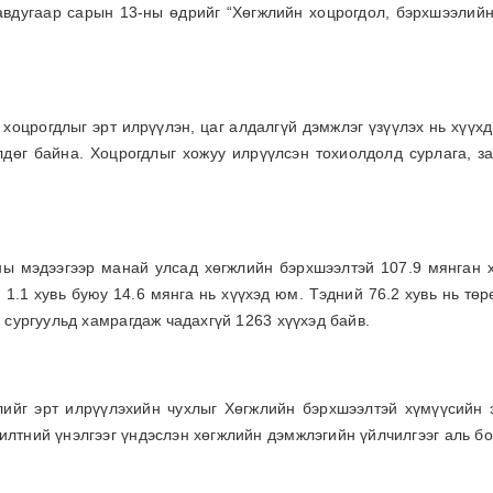
авдугаар сарын 13-ны өдрийг “Хөгжлийн хоцрогдол, бэрхшээлийн
 хоцрогдлыг эрт илрүүлэн, цаг алдалгүй дэмжлэг үзүүлэх нь хүүх
дөг байна. Хоцрогдлыг хожуу илрүүлсэн тохиолдолд сурлага, з
ы мэдээгээр манай улсад хөгжлийн бэрхшээлтэй 107.9 мянган х
1.1 хувь буюу 14.6 мянга нь хүүхэд юм. Тэдний 76.2 хувь нь тө
 сургуульд хамрагдаж чадахгүй 1263 хүүхэд байв.
ийг эрт илрүүлэхийн чухлыг Хөгжлийн бэрхшээлтэй хүмүүсийн э
лтний үнэлгээг үндэслэн хөгжлийн дэмжлэгийн үйлчилгээг аль бол