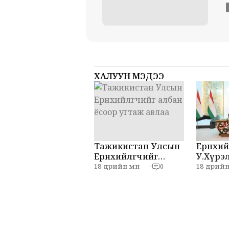
ХАЛУУН МЭДЭЭ
Тажикистан Улсын
Ерөнхий
Ерөнхийлөгчийг
У.Хүрэл
албан ёсоор угтаж
Эмома
18 өдрийн өмнө
18 өдрийн 
·
0
авлаа
нар мэ
хийлээ