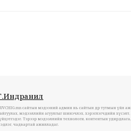
Г.Индранил
UVCHIG.mn сайтын мэдээний админ нь сайтын өдөр тутмын үйл а
айгуулах, мэдээллийн агуулгыг шинэчлэх, хэрэглэгчдийн хүсэлт,
үйцэтгэдэг. Тэрээр мэдээллийн технологи, контентын удирдлага,
эдлэг, чадвартай ажилладаг.