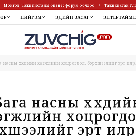
Монгол, Тажикистаны бизнес форум боллоо
Тажикистан Улс
ТӨР
НИЙГЭМ
ЭДИЙН ЗАСАГ
ЭНТЕРТАЙМЕ
а насны хүүхдийн хөгжлийн хоцрогдол, бэрхшээлийг эрт илр
Бага насны хүүхдий
өгжлийн хоцрогдо
хшээлийг эрт илрү