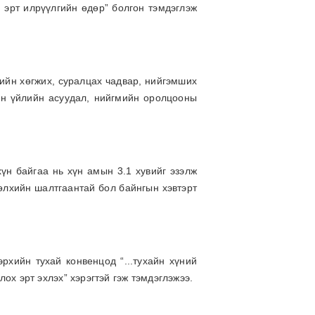
 эрт илрүүлгийн өдөр” болгон тэмдэглэж
дийн хөгжих, суралцах чадвар, нийгэмших
ан үйлийн асуудал, нийгмийн оролцооны
үн байгаа нь хүн амын 3.1 хувийг эзэлж
рөлхийн шалтгаантай бол байнгын хэвтэрт
рхийн тухай конвенцод “...тухайн хүний
ох эрт эхлэх” хэрэгтэй гэж тэмдэглэжээ.