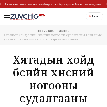
Авто зам ашигласны төлбөр ирэх 8-р сарын 1-нээс нэмэгдэнэ.
Live
Нүүр хуудас
Дэлхий
Хятадын хойд бүсийн хүнсний ногооны судалгааны төвд төмс,
улаан лоолийн шинэ сортыг гарган авч байна
Хятадын хойд
бүсийн хүнсний
ногооны
судалгааны