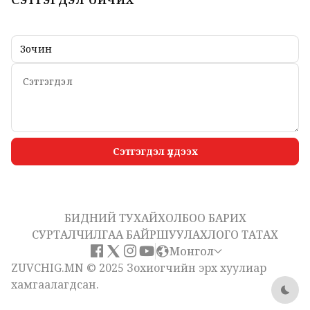
Сэтгэгдэл үлдээх
БИДНИЙ ТУХАЙ
ХОЛБОО БАРИХ
СУРТАЛЧИЛГАА БАЙРШУУЛАХ
ЛОГО ТАТАХ
Монгол
ZUVCHIG.MN © 2025 Зохиогчийн эрх хуулиар
хамгаалагдсан.
Dark