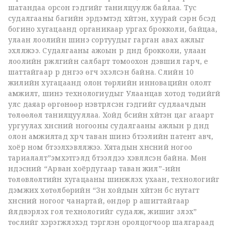
шатандаа орсон гэдгийг танилцуулж байлаа. Тус
судалгааны багийн эрдэмтэд хүйтэн, хуурай сэрүүн бүсэд
богино хугацаанд органикаар ургах брокколи, байцаа,
улаан лоолийн шинэ сортуудыг гарган авах ажлыг
эхлүүлжээ. Судалгааны ажоын үр дүнд брокколи, улаан
лоолийн үржүүлгийн салбарт томоохон дэвшил гарч, үе
шаттайгаар үр дүнгээ өгч эхэлсэн байна. Сүүлийн 10
жилийн хугацаанд олон төрлийн инновацийн ололт
амжилт, шинэ технологиудыг Улаанцав хотод төдийгүй
улс даяар өргөнөөр нэвтрүүлсэн гэдгийг судлаачдын
төлөөлөл танилцууллаа. Хойд бүсийн хүйтэн цаг агаарт
ургуулах хүнсний ногооны судалгааны ажлын үр дүнд
олон амжилтад хүрч таван шинэ бүтээлийн патент авч,
хоёр ном бүтээлхэвлүүлжээ. Хятадын хүнсний ногоо
тариалалт”эмхэтгэлд бүтээлүүдээ хэвлүүлсэн байна. Мөн
үндэсний “Арван хоёрдугаар таван жил”-ийн
төлөвлөлтийн хугацааны шинжлэх ухаан, технологийг
дэмжих хөтөлбөрийн “Зүүн хойдын хүйтэн бүс нутагт
хүнсний ногоог чанартай, өндөр үр ашигтайгаар
үйлдвэрлэх гол технологийг судалж, жишиг үзүүлэх”
төслийг хэрэгжүүлэхэд тэргүүлэн оролцогчоор шалгараад