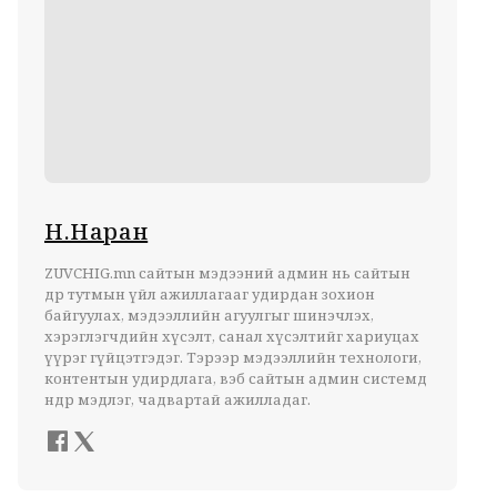
Н.Наран
ZUVCHIG.mn сайтын мэдээний админ нь сайтын
өдөр тутмын үйл ажиллагааг удирдан зохион
байгуулах, мэдээллийн агуулгыг шинэчлэх,
хэрэглэгчдийн хүсэлт, санал хүсэлтийг хариуцах
үүрэг гүйцэтгэдэг. Тэрээр мэдээллийн технологи,
контентын удирдлага, вэб сайтын админ системд
өндөр мэдлэг, чадвартай ажилладаг.