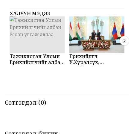
ХАЛУУН МЭДЭЭ
Тажикистан Улсын
Ерөнхийлөгч
М
Ерөнхийлөгчийг албан
У.Хүрэлсүх,
Т
ёсоор угтаж авлаа
Эмомали Рахмон
б
нар мэдээлэл
б
хийлээ
Сэтгэгдэл (0)
Сэтгэгдэл бичих