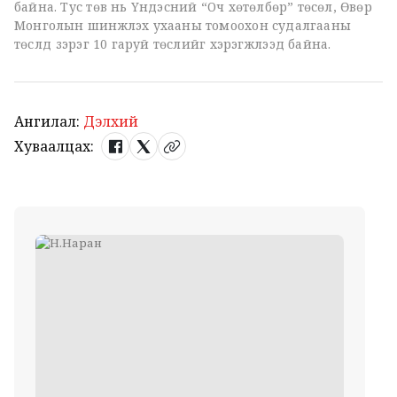
байна. Тус төв нь Үндэсний “Оч хөтөлбөр” төсөл, Өвөр
Монголын шинжлэх ухааны томоохон судалгааны
төслүүд зэрэг 10 гаруй төслийг хэрэгжүүлээд байна.
Ангилал:
Дэлхий
Хуваалцах: