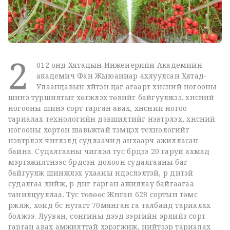
2
012 онд Хятадын Инженерийн Академийн
академич Фан Жыюаниар ахлуулсан Хятад-
Улаанцавын хүйтэн цаг агаарт хүнсний ногооны
шинэ туршилтыг хөгжүүлэх төвийг байгуулжээ. хүнсний
ногооны шинэ сорт гарган авах, хүнсний ногоо
тариалах технологийн дэвшилтийг нэвтрүүлэх, хүнсний
ногооны хортон шавьжтай тэмцэх технологийг
нэвтрүүлэх чиглэлд судлаачид анхаарч ажилласан
байна. Судалгааны чиглэл тус бүрдээ 20 гаруй ахмад
мэргэжилтнээс бүрдсэн долоон судалгааны баг
байгуулж шинжлэх ухааны үндэслэлтэй, үр дүнтэй
судалгаа хийж, үр дүнг гарган ажиллау байгаагаа
танилцууллаа. Тус төвөөс Жүнган 628 сортын төмс
үржүүлж, хойд бүс нутагт 70мянган га талбайд тариалах
болжээ. Лууван, сонгины дээд зэргийн эрлийз сорт
гарган авах амжилттай хэрэгжиж, нийтээр тариалах