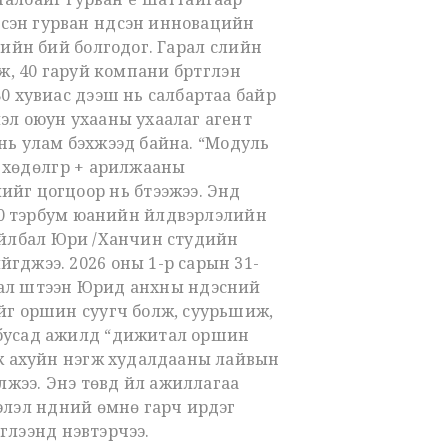
гэсэн гурван үндсэн инновацийн
ийн бий болгодог. Гарал үүслийн
ж, 40 гаруй компани бүртгүүлэн
80 хувиас дээш нь салбартаа байр
мэл оюун ухааны ухаалаг агент
а нь улам бэхжээд байна. “Модуль
хөдөлгүүр + арилжааны
йг цогцоор нь бүтээжээ. Энд
 50 тэрбум юанийн үйлдвэрлэлийн
ухайлбал Юри /Ханчин студийн
гджээ. 2026 оны 1-р сарын 31-
ал шүтээн Юрид анхны үндэсний
ийг оршин суугч болж, суурьшиж,
н бусад ажилд “дижитал оршин
 аж ахуйн нэгж худалдааны лайвын
лжээ. Энэ төвд үйл ажиллагаа
элэл нүдний өмнө гарч ирдэг
эглээнд нэвтэрчээ.