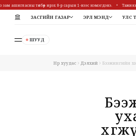
ам ашигласны төлбөр ирэх 8-р сарын 1-нээс нэмэгдэнэ.
Тажикиста
ЗАСГИЙН ГАЗАР
ЭРҮҮЛ МЭНД
УЛС 
ШУУД
Нүүр хуудас
Дэлхий
Бээжингийн хи
Бээ
ух
хөгж