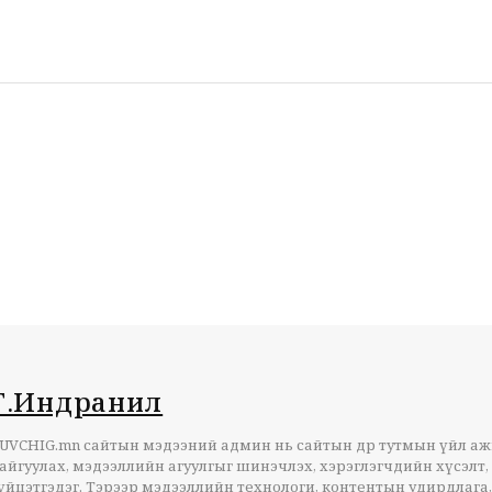
Г.Индранил
UVCHIG.mn сайтын мэдээний админ нь сайтын өдөр тутмын үйл а
айгуулах, мэдээллийн агуулгыг шинэчлэх, хэрэглэгчдийн хүсэлт,
үйцэтгэдэг. Тэрээр мэдээллийн технологи, контентын удирдлага,