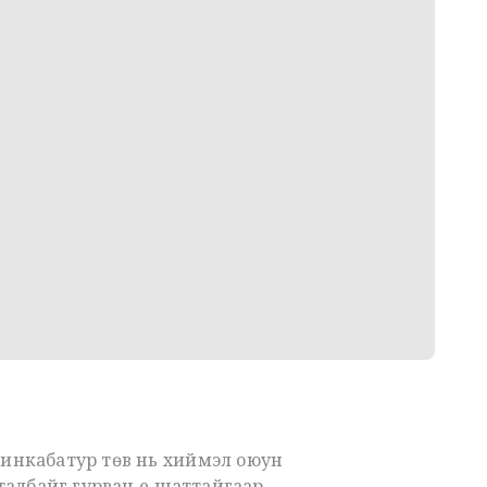
 инкабатур төв нь хиймэл оюун
талбайг гурван үе шаттайгаар