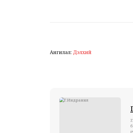
Ангилал:
Дэлхий
Z
б
г