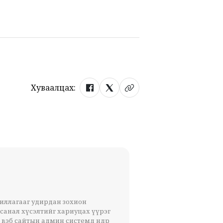
Хуваалцах:
жиллагааг удирдан зохион
 санал хүсэлтийг хариуцах үүрэг
 вэб сайтын админ системд өндөр