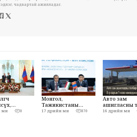
эдлэг, чадвартай ажилладаг.
лөгч
Монгол,
Авто зам
сүх,
Тажикистаны
ашигласны төлбөр
ли Рахмон
бизнес форум
ирэх 8-р сарын 1-
өмнө
17 өдрийн өмнө
16 өдрийн өмнө
·
0
·
870
дээлэл
боллоо
нээс нэмэгдэ