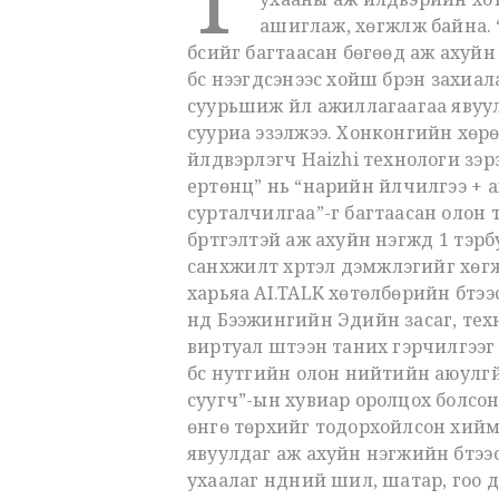
ашиглаж, хөгжүүлж байна.
бүсийг багтаасан бөгөөд аж ахуйн
бүс нээгдсэнээс хойш бүрэн захиала
суурьшиж үйл ажиллагаагаа явуул
сууриа эзэлжээ. Хонконгийн хөрө
үйлдвэрлэгч Haizhi технологи зэр
ертөнц” нь “нарийн үйлчилгээ + 
сурталчилгаа”-г багтаасан олон 
бүртгэлтэй аж ахуйн нэгжүүд 1 т
санхүүжилт хүртэл дэмжлэгийг хөг
харьяа AI.TALK хөтөлбөрийн бүтэ
нд Бээжингийн Эдийн засаг, тех
виртуал шүтээн таних гэрчилгээг
бүс нутгийн олон нийтийн аюулг
суугч”-ын хувиар оролцох болсон
өнгө төрхийг тодорхойлсон хиймэл
явуулдаг аж ахуйн нэгжийн бүтээ
ухаалаг нүдний шил, шатар, гоо д