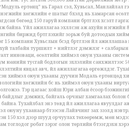
 “Модуль ертөнц” нь Гарал үүсэл, Хувьсал, Манлайлал 
 нэгжийн хөгжлийн үе шатыг бүхэлд нь хамарсан өсөлт
гдсан бөгөөд 150 гаруй компани бүртгүүлэх хүсэлт гарга
ж байна. Үйл ажиллагаа эхлүүлсэн аж ахуйн нэгжийн 
нгийн биржид бүртгүүлэхийг зорьж буй дотоодын хий
эг 15 компани Хувьслын бүсэд бүртгүүлэн үйл ажиллаша
ахуй талбайн туршилт + нийтлэг дэмжлэг + салбарын 
талт инноваци, өсөлтийн хиймэл оюун ухааны системи
эрбум юанийн тусгай бодлогын эхлэлийн санхүүжилтээс
жүүлэлтийн явцал авч, үйл ажиллагагаа өргөжүүлдэг. Т
эсэн хиймэл оюун ухааны дуучин Модаль ертөнцөд хий
нологийн хөгжлийн бүс нь хиймэл оюун ухааны вирту
 олгожээ. Тэр цагаас хойш Юри албан ёсоор бээжинг
үй байдлыг дэмжих, байгаль орчныг хамгаалах боло
 байна. Тухайлбал энэ төвд үйл ажиллагаа явуулдаг
 оюуну ухаанаар бүтээсэн Лайвчинг зах зээлд нэвтрүү
сэн 150 хэл дээр шууд орчуулах төхөөрөмж, мөн мэдэ
ам тоглодог робат зэрэг олон төрлийн бүтээгдэхүүн хэр