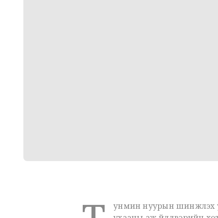
Т
унмин нуурын шинжлэх ух
ухааны аж үйлдвэрийн хот