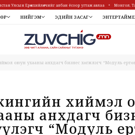
н Улсын Ерөнхийлөгчийг албан ёсоор угтаж авлаа
Монгол, Таж
ТӨР
НИЙГЭМ
ЭДИЙН ЗАСАГ
ЭНТЕРТАЙМЕ
ймэл оюун ухааны анхдагч бизнес хөгжүүлэгч “Модуль ертө
жингийн хиймэл 
ааны анхдагч биз
үүлэгч “Модуль ер