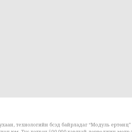
аан, технологийн бүсэд байрладаг “Модуль ертөнц”
хон юм. Тус хотхон 500,000 хавтгай дөрвөлжин метр 