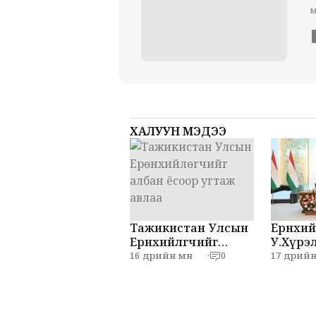
м
ХАЛУУН МЭДЭЭ
Тажикистан Улсын
Ерөнхий
Ерөнхийлөгчийг
У.Хүрэл
албан ёсоор угтаж
Эмома
16 өдрийн өмнө
17 өдрийн 
·
0
авлаа
нар мэ
хийлээ