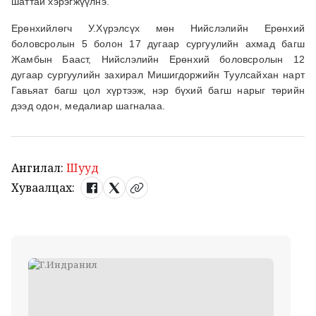
шаттай хэрэгжүүлнэ.
Ерөнхийлөгч У.Хүрэлсүх мөн Нийслэлийн Ерөнхий
боловсролын 5 болон 17 дугаар сургуулийн ахмад багш
Жамбын Бааст, Нийслэлийн Ерөнхий боловсролын 12
дугаар сургуулийн захирал Мишигдоржийн Туулсайхан нарт
Гавьяат багш цол хүртээж, нэр бүхий багш нарыг төрийн
дээд одон, медалиар шагналаа.
Ангилал:
Шууд
Хуваалцах: