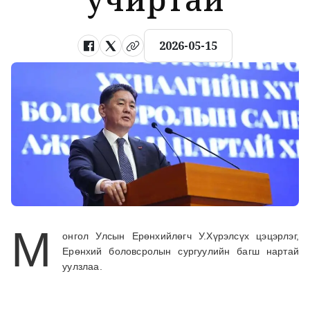
2026-05-15
М
онгол Улсын Ерөнхийлөгч У.Хүрэлсүх цэцэрлэг,
Ерөнхий боловсролын сургуулийн багш нартай
уулзлаа.