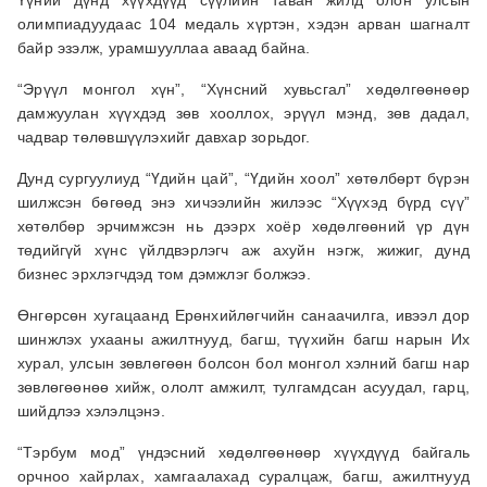
Үүний дүнд хүүхдүүд сүүлийн таван жилд олон улсын
олимпиадуудаас 104 медаль хүртэн, хэдэн арван шагналт
байр эзэлж, урамшууллаа аваад байна.
“Эрүүл монгол хүн”, “Хүнсний хувьсгал” хөдөлгөөнөөр
дамжуулан хүүхдэд зөв хооллох, эрүүл мэнд, зөв дадал,
чадвар төлөвшүүлэхийг давхар зорьдог.
Дунд сургуулиуд “Үдийн цай”, “Үдийн хоол” хөтөлбөрт бүрэн
шилжсэн бөгөөд энэ хичээлийн жилээс “Хүүхэд бүрд сүү”
хөтөлбөр эрчимжсэн нь дээрх хоёр хөдөлгөөний үр дүн
төдийгүй хүнс үйлдвэрлэгч аж ахуйн нэгж, жижиг, дунд
бизнес эрхлэгчдэд том дэмжлэг болжээ.
Өнгөрсөн хугацаанд Ерөнхийлөгчийн санаачилга, ивээл дор
шинжлэх ухааны ажилтнууд, багш, түүхийн багш нарын Их
хурал, улсын зөвлөгөөн болсон бол монгол хэлний багш нар
зөвлөгөөнөө хийж, ололт амжилт, тулгамдсан асуудал, гарц,
шийдлээ хэлэлцэнэ.
“Тэрбум мод” үндэсний хөдөлгөөнөөр хүүхдүүд байгаль
орчноо хайрлах, хамгаалахад суралцаж, багш, ажилтнууд