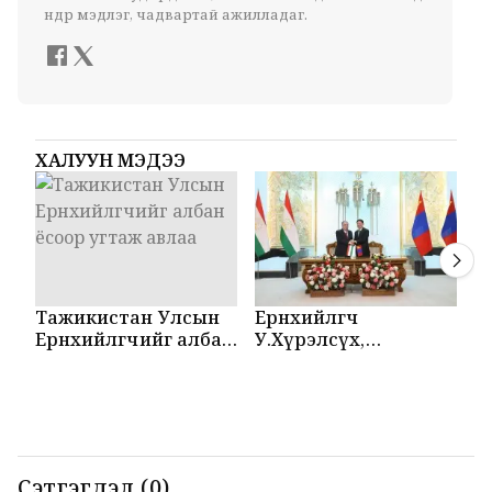
өндөр мэдлэг, чадвартай ажилладаг.
ХАЛУУН МЭДЭЭ
Тажикистан Улсын
Ерөнхийлөгч
М
Ерөнхийлөгчийг албан
У.Хүрэлсүх,
Т
ёсоор угтаж авлаа
Эмомали Рахмон
б
нар мэдээлэл
б
хийлээ
Сэтгэгдэл (0)