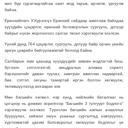
жил бүр сурагчидтайгаа хамт мод тарьж, арчилж, ургуулж
байна.
Ерөнхийлөгч У.Хүрэлсүх Ерөнхий сайдаар ажиллаж байхдаа
хүүхдийн цэцэрлэг, ерөнхий боловсролын сургууль, дотуур
байрыг нүхэн жорлонгоос салгах төсөл хэрэгжүүлж эхэлсэн.
Үүний дүнд 764 цэцэрлэг, сургууль, дотуур байр орчин үеийн
ариун цэврийн байгууламжтай болоод байна.
Салбарын яам цаашид хүүхдүүдийг зөвхөн мэдлэгтэй биш,
бүтээлч сэтгэлгээтэй, амьдралын аливаа сорилт,
бэрхшээлийг даван туулах, хамтран ажиллах чадвартай,
бие, сэтгэл, оюуны тамиртай иргэн болгон хөгжүүлж,
төлөвшүүлэхэд анхаарах юм.
Мөн багшийн хөгжил, нэр хүнд, нийгмийн баталгааг нь
цогцоор нь дэмжих зорилгоор “Багшийн 3 тулгуурт бодлого”
хэрэгжүүлж эхэлжээ. Түүнчлэн багшийн ажлын ачааллыг
бууруулах, хиймэл оюун ухааныг сургалтад нэвтрүүлэх,
хүртээмжтэй цахим боловсролыг хөгжүүлэх бодлогыг үе