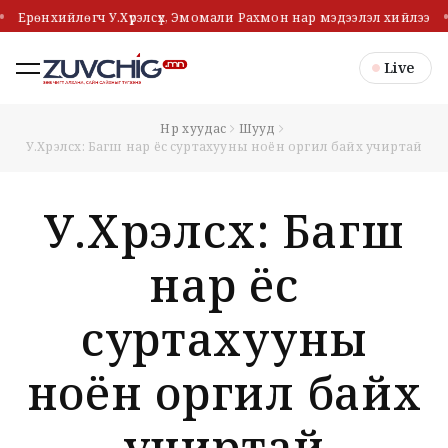
Ерөнхийлөгч У.Хүрэлсүх, Эмомали Рахмон нар мэдээлэл хийлээ
Live
Нүүр хуудас
Шууд
У.Хүрэлсүх: Багш нар ёс суртахууны ноён оргил байх учиртай
У.Хүрэлсүх: Багш
нар ёс
суртахууны
ноён оргил байх
учиртай