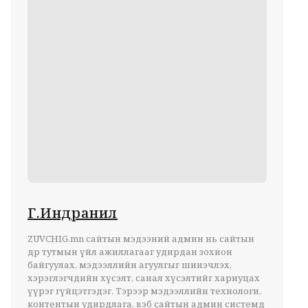
Г.Индранил
ZUVCHIG.mn сайтын мэдээний админ нь сайтын
өдөр тутмын үйл ажиллагааг удирдан зохион
байгуулах, мэдээллийн агуулгыг шинэчлэх,
хэрэглэгчдийн хүсэлт, санал хүсэлтийг хариуцах
үүрэг гүйцэтгэдэг. Тэрээр мэдээллийн технологи,
контентын удирдлага, вэб сайтын админ системд