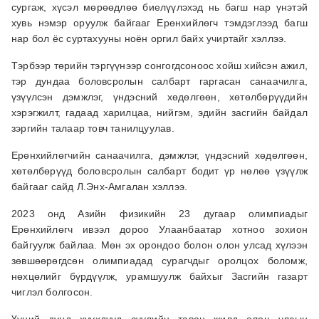
сургаж, хүсэл мөрөөдлөө биелүүлэхэд нь багш нар үнэтэй
хувь нэмэр оруулж байгааг Ерөнхийлөгч тэмдэглээд багш
нар бол ёс суртахууны ноён оргил байх учиртайг хэллээ.
Тэрбээр төрийн тэргүүнээр сонгогдсоноос хойш хийсэн ажил,
тэр дундаа боловсролын салбарт гаргасан санаачилга,
үзүүлсэн дэмжлэг, үндэсний хөдөлгөөн, хөтөлбөрүүдийн
хэрэгжилт, гадаад харилцаа, нийгэм, эдийн засгийн байдал
зэргийн талаар товч танилцуулав.
Ерөнхийлөгчийн санаачилга, дэмжлэг, үндэсний хөдөлгөөн,
хөтөлбөрүүд боловсролын салбарт бодит үр нөлөө үзүүлж
байгааг сайд Л.Энх-Амгалан хэллээ.
2023 онд Азийн физикийн 23 дугаар олимпиадыг
Ерөнхийлөгч ивээл дороо Улаанбаатар хотноо зохион
байгуулж байлаа. Мөн эх орондоо болон олон улсад хүлээн
зөвшөөрөгдсөн олимпиадад сурагчдыг оролцох боломж,
нөхцөлийг бүрдүүлж, урамшуулж байхыг Засгийн газарт
чиглэл болгосон.