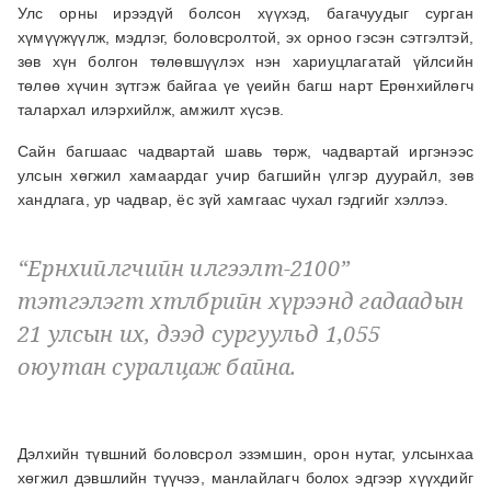
Улс орны ирээдүй болсон хүүхэд, багачуудыг сурган
хүмүүжүүлж, мэдлэг, боловсролтой, эх орноо гэсэн сэтгэлтэй,
зөв хүн болгон төлөвшүүлэх нэн хариуцлагатай үйлсийн
төлөө хүчин зүтгэж байгаа үе үеийн багш нарт Ерөнхийлөгч
талархал илэрхийлж, амжилт хүсэв.
Сайн багшаас чадвартай шавь төрж, чадвартай иргэнээс
улсын хөгжил хамаардаг учир багшийн үлгэр дуурайл, зөв
хандлага, ур чадвар, ёс зүй хамгаас чухал гэдгийг хэллээ.
“Ерөнхийлөгчийн илгээлт-2100”
тэтгэлэгт хөтөлбөрийн хүрээнд гадаадын
21 улсын их, дээд сургуульд 1,055
оюутан суралцаж байна.
Дэлхийн түвшний боловсрол эзэмшин, орон нутаг, улсынхаа
хөгжил дэвшлийн түүчээ, манлайлагч болох эдгээр хүүхдийг