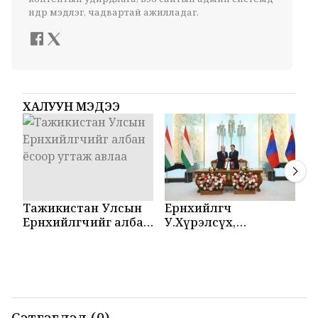
өндөр мэдлэг, чадвартай ажилладаг.
ХАЛУУН МЭДЭЭ
Тажикистан Улсын
Ерөнхийлөгч
М
Ерөнхийлөгчийг албан
У.Хүрэлсүх,
Т
ёсоор угтаж авлаа
Эмомали Рахмон
б
нар мэдээлэл
б
хийлээ
Сэтгэгдэл (0)