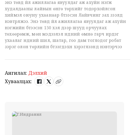
энэ төвд үйл ажиллагаа явуулдаг аж ахуйн нэгж
худалдааны лайвын өнгө төрхийг тодорхойлсон
хиймэл оюуну ухаанаар бүтээсэн Лайвчинг зах зээлд
нэвтрүүлжээ. Энэ төвд үйл ажиллагаа явуулдаг аж ахуйн
нэгжийн бүтээсэн 150 хэл дээр шууд орчуулах
төхөөрөмж, мөн мэдээлэл нүдний өмнө гарч ирдэг
ухаалаг нүдний шил, шатар, гоо дам тоглодог робат
зэрэг олон төрлийн бүтээгдэхүүн хэрэглээнд нэвтэрчээ
Ангилал:
Дэлхий
Хуваалцах: