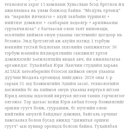
технологи зэрэг 15 компани Хувьслын бүсэд бүртгүүлэн үйл
ажиллашаа нь улам бэхжээд байна. “Модуль ертөнц”
нь “нарийн үйлчилгээ + ахуй талбайн туршилт +
нийтлэг дэмжлэг + салбарын хөдөлгүүр + арилжааны
сурталчилгаа”-г багтаасан олон талт инноваци,
өсөлтийн хиймэл оюун ухааны системийг цогцоор нь
бүтээжээ. Энд бүртгэлтэй аж ахуйн нэгжүүд 1 тэрбум
юанийн тусгай бодлогын эхлэлийн санхүүжилтээс 50
тэрбум юанийн үйлдвэрлэлийн санхүүжилт хүртэл
дэмжлэгийг хөгжүүлэлтийн явцал авч, үйл ажиллагагаа
өргөжүүлдэг. Тухайлбал Юри /Ханчин студийн харьяа
AI.TALK хөтөлбөрийн бүтээсэн хиймэл оюун ухааны
дуучин Модаль ертөнцөд хийгджээ. 2026 оны 1-р
сарын 31-нд Бээжингийн Эдийн засаг, технологийн
хөгжлийн бүс нь хиймэл оюун ухааны виртуал шүтээн
Юрид анхны үндэсний виртуал шүтээн таних гэрчилгээг
олгожээ. Тэр цагаас хойш Юри албан ёсоор бээжингийг
оршин суугч болж, суурьшиж, бүс нутгийн олон
нийтийн аюулгүй байдлыг дэмжих, байгаль орчныг
хамгаалах болон бусад ажилд “дижитал оршин
суугч”-ын хувиар оролцох болсон байна. Тухайлбал