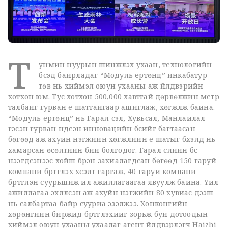
Т
унмин нуурын шинжлэх ухаан, технологийн
бүсэд байрладаг “Модуль ертөнц” инкабатур
төв нь хиймэл оюун ухааны аж үйлдвэрийн
хотхон юм. Тус хотхон 500,000 хавтгай дөрвөлжин метр
талбайг гурван үе шаттайгаар ашиглаж, хөгжүүлж байна.
“Модуль ертөнц” нь Гарал үүсэл, Хувьсал, Манлайлал
гэсэн гурван үндсэн инновацийн бүсийг багтаасан
бөгөөд аж ахуйн нэгжийн хөгжлийн үе шатыг бүхэлд нь
хамарсан өсөлтийн бий болгодог. Гарал үүслийн бүс
нээгдсэнээс хойш бүрэн захиалагдсан бөгөөд 150 гаруй
компани бүртгүүлэх хүсэлт гаргаж, 40 гаруй компани
бүртгүүлэн суурьшиж үйл ажиллагаагаа явуулж байна. Үйл
ажиллагаа эхлүүлсэн аж ахуйн нэгжийн 80 хувиас дээш
нь салбартаа байр сууриа эзэлжээ. Хонконгийн
хөрөнгийн биржид бүртгүүлэхийг зорьж буй дотоодын
хиймэл оюун ухааны ухаалаг агент үйлдвэрлэгч Haizhi