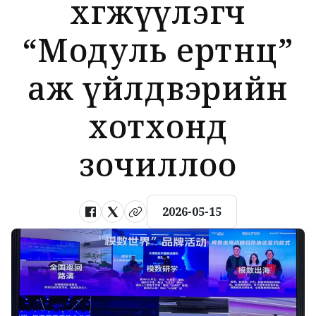
хөгжүүлэгч
“Модуль ертөнц”
аж үйлдвэрийн
хотхонд
зочиллоо
2026-05-15