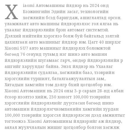
X
iaomi Автомашины үйлдвэр нь 2024 онд
Бээжингийн Эдийн засаг, технологийн
хөгжлийн бүсэд баригдаж, ашиглалтад орсон.
уламжлалт авто машины үйлдвэрлэлээс гол ялгаа нь
ухаалаг үйлдвэрлэлийн бүрэн автомат системтэй.
Дэлхий нийтийн хэрэглээ болж буй байгальд ээлтэй
цахилгаан авто машиныг үйлдвэр юм. Цагт 40 ширхэг
Xiaomi SU7 авто машиныг үйлдвэрлэх боломжтой
бөгөөд 76 секунд тутамд нэг шинэ авто машин
үйлдвэрлэлийн шугамаас гарч, өндөр үйлдвэрлэлийн үр
ашгийг харуулдаг байна. Энэхүү үйлдвэр нь Ухаалаг
үйлдвэрлэлийн судалгаа, хөгжлийн бааз, тээврийн
хэрэгслийн туршилт, баталгаажуулалтын зам,
Хятадын хамгийн том дэлгүүр бүхий цогцолбор юм.
Xiaomi Автомашин нь 2024 оны 3-р сарын 28-нд албан
ёсоор нээлтээ хийж, 230 хоногт 100,000 тээврийн
хэрэгслийн үйлдвэрлэлийг дуусгасан бөгөөд шинэ
автомашин үйлдвэрлэгчкомпанийн хамгийн хурдан
100,000 тээврийн хэрэгсэл үйлдвэрлэсэн дээд амжилтыг
тогтоожээ. Xiaomi Автомашины үйлдвэрийг аж үйлдвэр,
аялал жуулчлалын жишиг цогцолбор болгон хөгжүүлж