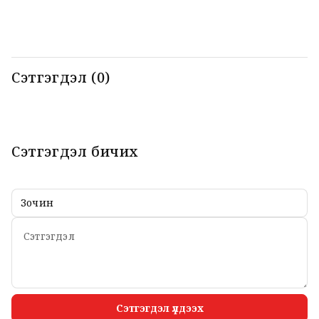
нар мэдээлэл
б
хийлээ
Сэтгэгдэл (0)
Сэтгэгдэл бичих
Сэтгэгдэл үлдээх