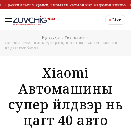
Ерөнхийлөгч У.Хүрэлсүх, Эмомали Рахмон нар мэдээлэл хийлээ
Live
Нүүр хуудас
Технологи
Xiaomi Автомашины супер үйлдвэр нь цагт 40 авто машин
үйлдвэрлэж байна
Xiaomi
Автомашины
супер үйлдвэр нь
цагт 40 авто