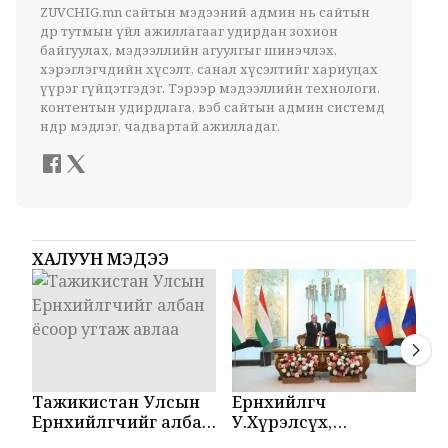
ZUVCHIG.mn сайтын мэдээний админ нь сайтын
өдөр тутмын үйл ажиллагааг удирдан зохион
байгуулах, мэдээллийн агуулгыг шинэчлэх,
хэрэглэгчдийн хүсэлт, санал хүсэлтийг хариуцах
үүрэг гүйцэтгэдэг. Тэрээр мэдээллийн технологи,
контентын удирдлага, вэб сайтын админ системд
өндөр мэдлэг, чадвартай ажилладаг.
ХАЛУУН МЭДЭЭ
Тажикистан Улсын
Ерөнхийлөгч
М
Ерөнхийлөгчийг албан
У.Хүрэлсүх,
Т
ёсоор угтаж авлаа
Эмомали Рахмон
б