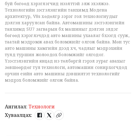
буй бөгөөд хэрэглэгчид нээлттэй үзүүлж эхэлжээ.
Технологийн үзэсгэлэнгийн танхимд Модена
архитектур, V8s хөдөлгүүр зэрэг гол технологиудыг
дэлгэн харуулсан байна. Автомашины үзэсгэлэнгийн
танхимд SU7 загварын бүх машиныг дэлгэн үзүүлдэг
бөгөөд хэрэглэчдэд авто машины ухаалаг бүхээгд сууж,
таатай мэдрэмж авах боломжийг олгож байна. Мөн тус
авто машины хамгийн дээд хүч, чадлыг мэдрэхийн
тулд туршин жолоодох боломжийг олгодог.
Үзэсгэлэнгийн явцад үнэ төлбөргүй гэрэл зураг авахыг
зөвшөөрдөг тул технологи, автомашин сонирхогчдод
орчин үеийн авто машины дэвшилтэт технологийг
мэдрэх боломжийг олгож байна.
Ангилал:
Технологи
Хуваалцах: