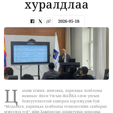
хуралдлаа
2026-05-18
Ц
ахим хөгжил, инновац, харилцаа холбооны
яамнаас Япон Улсын ЖАЙКА олон улсын
байгууллагатай хамтран хэрэгжүүлж буй
“Мэдээлэл, харилцаа холбооны технологийн салбарыг
хөгжүүлэх төсөл”-ийн Хамтарсан зохицуулах хорооны