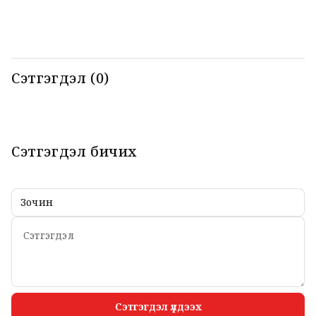
нар мэдээлэл
б
хийлээ
Сэтгэгдэл (0)
Сэтгэгдэл бичих
Сэтгэгдэл үлдээх