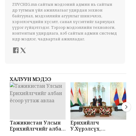
ZUVCHIG.mn сайтын мэдээний админ нь сайтын
өдөр тутмын үйл ажиллагааг удирдан зохион
байгуулах, мэдээллийн агуулгыг шинэчлэх,
хэрэглэгчдийн хүсэлт, санал хүсэлтийг хариуцах
үүрэг гүйцэтгэдэг. Тэрээр мэдээллийн технологи,
контентын удирдлага, вэб сайтын админ системд
өндөр мэдлэг, чадвартай ажилладаг.
ХАЛУУН МЭДЭЭ
Тажикистан Улсын
Ерөнхийлөгч
М
Ерөнхийлөгчийг албан
У.Хүрэлсүх,
Т
ёсоор угтаж авлаа
Эмомали Рахмон
б