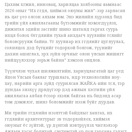
Цахим хөгжил, инновац, харилцаа холбооны яамнаас
2026 оныг “Их өгөгдөл, хиймэл оюуны жил”-ээр зарласан
нь цаг үеэ олсон алхам юм. Энэ жилийн хүрээнд бид
төрийн үйл ажиллагааны бүтээмжийг нэмэгдүүлэх,
дижитал эдийн засгийг шинэ шатанд гаргах суурь
нөхцөл болох Өгөгдлийн тухай анхдагч хуулийн төслийг
боловсруулж байна. Уг хуулиар их өгөгдлийг цуглуулах,
солилцох дэд бүтцийг тодорхой болгож, түүнийг
дахин ашиглах, эрх зүйн орчныг олон улсын жишигт
нийцүүлэхээр зорьж байна” хэмээн онцлов.
Түүнчлэн чухал шилжилтийн, хариуцлагатай цаг үед
Япон Улсын баялаг туршлага, өндөр технологийн ноу-
хау, нарийн арга зүйд суурилсан ЖАЙКА-ийн төсөл, тэр
дундаа энэхүү дөрөвдүгээр дэд ажлын хэсгийн үйл
ажиллагаа албан ёсоор эхэлж байгаа нь бидэнд асар
том дэмжлэг, шинэ боломжийг нээж буйг дурдав.
Мөн төрийн өгөгдлийн нээлттэй байдлыг хангах, их
өгөгдлийн архитектурыг зөв тодорхойлох, хиймэл
оюуныг ёс зүйтэй, үр дүнтэй нэвтрүүлэх чиглэлээр
Ажлын хэсэг бодитой, системтэй үр дүн гаргана гэдэгт