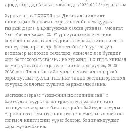
дөрөвдүгээр дэд Ажлын хэсэг өнөөдөр /2026.05.18/ хуралдлаа.
Хурлыг нээж ЦХИХХЯ-ны Дижитал шилжилт,
инновацын бодлогын хэрэгжилтийг зохицуулах
газрын дарга Д.Цэнгүүнжав хэлсэн үгэндээ, “Монгол
Улс “Алсын хараа 2050” урт хугацааны хөгжлийн
бодлогодоо их өгөгдөлд суурилсан мэдээллийн нэгдсэн
сан үүсгэж, иргэн, төр, бизнесийн байгууллагууд
цахимаар мэдээлэл солилцох, ашиглах дэд бүтцийг
бий болгохоор тусгасан. Энэ хүрээнд “Их өгөгдөл, хиймэл
оюуны үндэсний стратеги”-ийг боловсруулж, 2026-
2030 оны Таван жилийн үндсэн чиглэлд тодорхой
зорилтуудыг тусган, өгөгдлийг эдийн засгийн эргэлтэд
оруулах бодлогыг тууштай баримталж байна.
Засгийн газраас “Үндэсний их өгөгдлийн сан”-г
байгуулах, суурь болон төрөлжсөн мэдээллийн санг
зохицуулах журмыг баталж, төрийн байгууллагуудыг
“Төрийн нээлттэй өгөгдлийн нэгдсэн систем”-д датагаа
тогтмол нийтлэхийг үүрэг болгон, бодит ажлуудыг
хэрэгжүүлж байна.