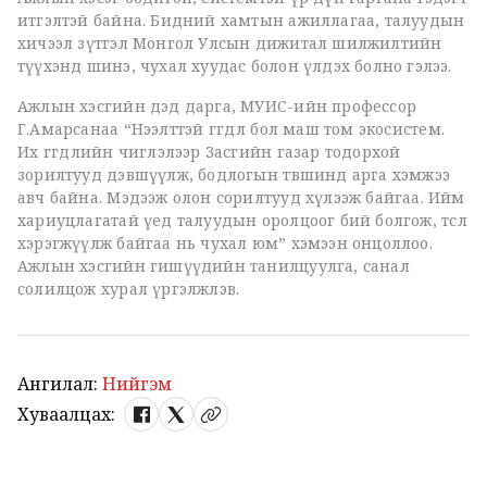
итгэлтэй байна. Бидний хамтын ажиллагаа, талуудын
хичээл зүтгэл Монгол Улсын дижитал шилжилтийн
түүхэнд шинэ, чухал хуудас болон үлдэх болно гэлээ.
Ажлын хэсгийн дэд дарга, МУИС-ийн профессор
Г.Амарсанаа “Нээлттэй өгөгдөл бол маш том экосистем.
Их өгөгдлийн чиглэлээр Засгийн газар тодорхой
зорилтууд дэвшүүлж, бодлогын төвшинд арга хэмжээ
авч байна. Мэдээж олон сорилтууд хүлээж байгаа. Ийм
хариуцлагатай үед талуудын оролцоог бий болгож, төсөл
хэрэгжүүлж байгаа нь чухал юм” хэмээн онцоллоо.
Ажлын хэсгийн гишүүдийн танилцуулга, санал
солилцож хурал үргэлжлэв.
Ангилал:
Нийгэм
Хуваалцах: