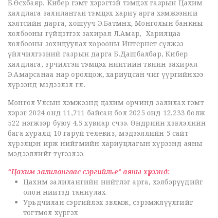
Б.Өсөхбаяр, Кибер гэмт хэрэгтэй тэмцэх газрын Цахим
халдлага залилантай тэмцэх хариу арга хэмжээний
хэлтсийн дарга, хошууч Э.Батмөнх, Монголын банкны
холбооны гүйцэтгэх захирал Л.Амар, Харилцаа
холбооны зохицуулах хорооны Интернет сүлжээ
үйлчилгээний газрын дарга Б.Дашбалбар, Кибер
халдлага, зөрчилтэй тэмцэх нийтийн төвийн захирал
Э.Амарсанаа нар оролцож, хариуцсан чиг үүргийнхээ
хүрээнд мэдээлэл өглөө.
Монгол Улсын хэмжээнд цахим орчинд залилах гэмт
хэрэг 2024 онд 11,711 байсан бол 2025 онд 12,233 болж
522 нэгжээр буюу 4.5 хувиар өсчээ. Өнөөдрийн хэвлэлийн
бага хуралд 10 гаруй телевиз, мэдээллийн 5 сайт
хүрэлцэн ирж нийгмийн хариуцлагын хүрээнд аяны
мэдээллийг түгээлээ.
“Цахим залилангаас сэргийлье” аяны хүрээнд:
Цахим залилангийн нийтлэг арга, хэлбэрүүдийг
олон нийтэд таниулах
Урьдчилан сэргийлэх зөвлөмж, сэрэмжлүүлгийг
тогтмол хүргэх