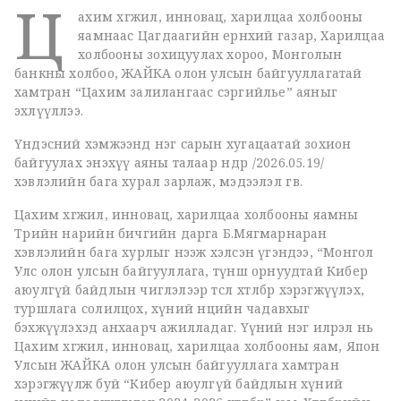
Ц
ахим хөгжил, инновац, харилцаа холбооны
яамнаас Цагдаагийн ерөнхий газар, Харилцаа
холбооны зохицуулах хороо, Монголын
банкны холбоо, ЖАЙКА олон улсын байгууллагатай
хамтран “Цахим залилангаас сэргийлье” аяныг
эхлүүллээ.
Үндэсний хэмжээнд нэг сарын хугацаатай зохион
байгуулах энэхүү аяны талаар өнөөдөр /2026.05.19/
хэвлэлийн бага хурал зарлаж, мэдээлэл өгөв.
Цахим хөгжил, инновац, харилцаа холбооны яамны
Төрийн нарийн бичгийн дарга Б.Мягмарнаран
хэвлэлийн бага хурлыг нээж хэлсэн үгэндээ, “Монгол
Улс олон улсын байгууллага, түнш орнуудтай Кибер
аюулгүй байдлын чиглэлээр төсөл хөтөлбөр хэрэгжүүлэх,
туршлага солилцох, хүний нөөцийн чадавхыг
бэхжүүлэхэд анхаарч ажилладаг. Үүний нэг илрэл нь
Цахим хөгжил, инновац, харилцаа холбооны яам, Япон
Улсын ЖАЙКА олон улсын байгууллага хамтран
хэрэгжүүлж буй “Кибер аюулгүй байдлын хүний