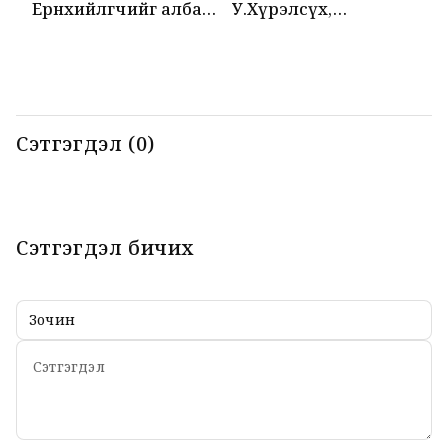
Ерөнхийлөгчийг албан
У.Хүрэлсүх,
Т
ёсоор угтаж авлаа
Эмомали Рахмон
б
нар мэдээлэл
б
хийлээ
Сэтгэгдэл (0)
Сэтгэгдэл бичих