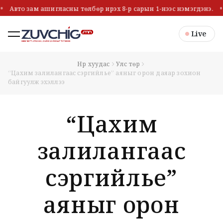
Авто зам ашигласны төлбөр ирэх 8-р сарын 1-нээс нэмэгдэнэ.
Live
Нүүр хуудас
Улс төр
“Цахим залилангаас сэргийлье” аяныг орон даяар зохион
байгуулж эхэллээ
“Цахим
залилангаас
сэргийлье”
аяныг орон