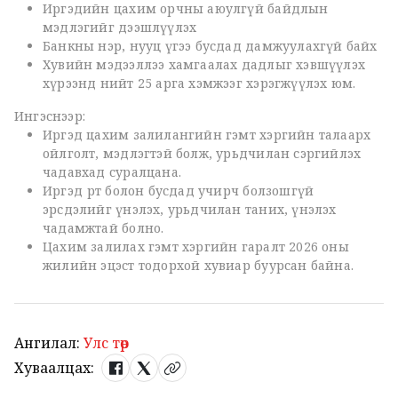
Иргэдийн цахим орчны аюулгүй байдлын
мэдлэгийг дээшлүүлэх
Банкны нэр, нууц үгээ бусдад дамжуулахгүй байх
Хувийн мэдээллээ хамгаалах дадлыг хэвшүүлэх
хүрээнд нийт 25 арга хэмжээг хэрэгжүүлэх юм.
Ингэснээр:
Иргэд цахим залилангийн гэмт хэргийн талаарх
ойлголт, мэдлэгтэй болж, урьдчилан сэргийлэх
чадавхад суралцана.
Иргэд өөрт болон бусдад учирч болзошгүй
эрсдэлийг үнэлэх, урьдчилан таних, үнэлэх
чадамжтай болно.
Цахим залилах гэмт хэргийн гаралт 2026 оны
жилийн эцэст тодорхой хувиар буурсан байна.
Ангилал:
Улс төр
Хуваалцах: