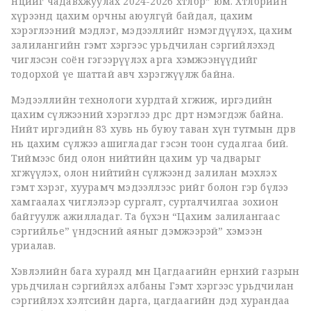
нөөцийг чадавхжуулах 2024-2026 хөтөлбөр” юм. Хөтөлбөрийн
хүрээнд цахим орчны аюулгүй байдал, цахим
хэрэглээний мэдлэг, мэдээллийг нэмэгдүүлэх, цахим
залилангийн гэмт хэргээс урьдчилан сэргийлэхэд
чиглэсэн соён гэгээрүүлэх арга хэмжээнүүдийг
тодорхой үе шаттай авч хэрэгжүүлж байна.
Мэдээллийн технологи хурдтай хөгжиж, иргэдийн
цахим сүлжээний хэрэглээ өдрөөс өдөрт нэмэгдэж байна.
Нийт иргэдийн 83 хувь нь буюу таван хүн тутмын дөрөв
нь цахим сүлжээ ашигладаг гэсэн тоон судалгаа бий.
Тиймээс бид олон нийтийн цахим ур чадварыг
хөгжүүлэх, олон нийтийн сүлжээнд залилан мэхлэх
гэмт хэрэг, хуурамч мэдээллээс өөрийгөө болон гэр бүлээ
хамгаалах чиглэлээр сургалт, сурталчилгаа зохион
байгуулж ажилладаг. Та бүхэн “Цахим залилангаас
сэргийлье” үндэсний аяныг дэмжээрэй” хэмээн
уриалав.
Хэвлэлийн бага хуралд мөн Цагдаагийн ерөнхий газрын
урьдчилан сэргийлэх албаны Гэмт хэргээс урьдчилан
сэргийлэх хэлтсийн дарга, цагдаагийн дэд хурандаа