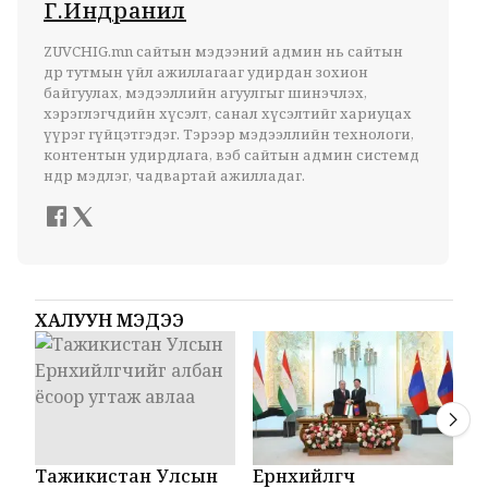
Г.Индранил
ZUVCHIG.mn сайтын мэдээний админ нь сайтын
өдөр тутмын үйл ажиллагааг удирдан зохион
байгуулах, мэдээллийн агуулгыг шинэчлэх,
хэрэглэгчдийн хүсэлт, санал хүсэлтийг хариуцах
үүрэг гүйцэтгэдэг. Тэрээр мэдээллийн технологи,
контентын удирдлага, вэб сайтын админ системд
өндөр мэдлэг, чадвартай ажилладаг.
ХАЛУУН МЭДЭЭ
Тажикистан Улсын
Ерөнхийлөгч
М