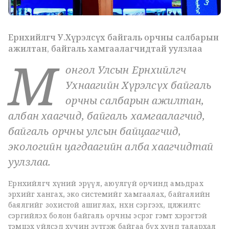
Ерөнхийлөгч У.Хүрэлсүх байгаль орчны салбарын
ажилтан, байгаль хамгаалагчидтай уулзлаа
М
онгол Улсын Ерөнхийлөгч
Ухнаагийн Хүрэлсүх байгаль
орчны салбарын ажилтан,
албан хаагчид, байгаль хамгаалагчид,
байгаль орчны улсын байцаагчид,
экологийн цагдаагийн алба хаагчидтай
уулзлаа.
Ерөнхийлөгч хүний эрүүл, аюулгүй орчинд амьдрах
эрхийг хангах, эко системийг хамгаалах, байгалийн
баялгийг зохистой ашиглах, нөхөн сэргээх, цөлжилтөөс
сэргийлэх болон байгаль орчны эсрэг гэмт хэрэгтэй
тэмцэх үйлсэд хүчин зүтгэж байгаа бүх хүнд талархал