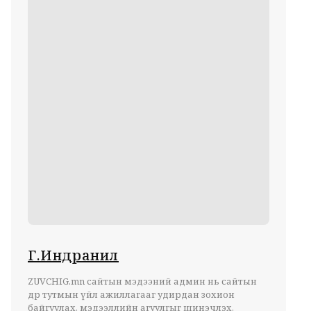
Г.Индранил
ZUVCHIG.mn сайтын мэдээний админ нь сайтын
өдөр тутмын үйл ажиллагааг удирдан зохион
байгуулах, мэдээллийн агуулгыг шинэчлэх,