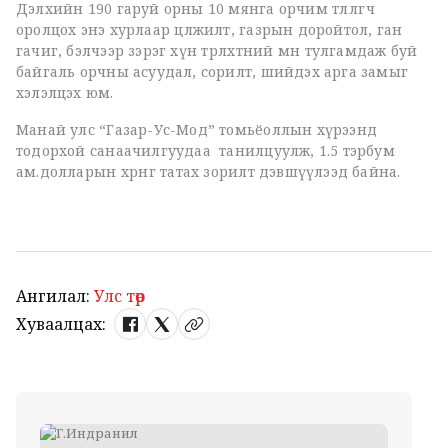
Дэлхийн 190 гаруй орны 10 мянга орчим төлөөлөгч
оролцох энэ хурлаар цөлжилт, газрын доройтол, ган
гачиг, бэлчээр зэрэг хүн төрөлхтний өмнө тулгамдаж буй
байгаль орчны асуудал, сорилт, шийдэх арга замыг
хэлэлцэх юм.
Манай улс “Газар-Ус-Мод” томьёоллын хүрээнд
тодорхой санаачилгуудаа танилцуулж, 1.5 тэрбум
ам.долларын хөрөнгө татах зорилт дэвшүүлээд байна.
Ангилал:
Улс төр
Хуваалцах: