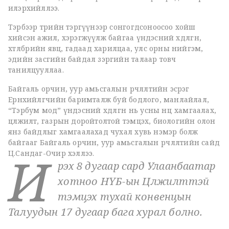
илэрхийллээ.
Тэрбээр төрийн тэргүүнээр сонгогдсоноосоо хойш
хийсэн ажил, хэрэгжүүлж байгаа үндэсний хөдөлгөөн,
хөтөлбөрийн явц, гадаад харилцаа, улс орны нийгэм,
эдийн засгийн байдал зэргийн талаар товч
танилцууллаа.
Байгаль орчин, уур амьсгалын өөрчлөлтийн эсрэг
Ерөнхийлөгчийн баримталж буй бодлого, манлайлал,
“Тэрбум мод” үндэсний хөдөлгөөн нь усны нөөцөө хамгаалах,
цөлжилт, газрын доройтолтой тэмцэх, биологийн олон
янз байдлыг хамгаалахад чухал хувь нэмэр болж
байгааг Байгаль орчин, уур амьсгалын өөрчлөлтийн сайд
И
Ц.Сандаг-Очир хэллээ.
рэх 8 дугаар сард Улаанбаатар
хотноо НҮБ-ын Цөлжилттэй
тэмцэх тухай конвенцын
Талуудын 17 дугаар бага хурал болно.