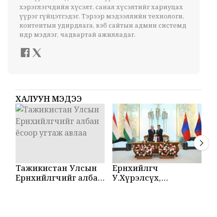
хэрэглэгчдийн хүсэлт, санал хүсэлтийг хариуцах
үүрэг гүйцэтгэдэг. Тэрээр мэдээллийн технологи,
контентын удирдлага, вэб сайтын админ системд
өндөр мэдлэг, чадвартай ажилладаг.
ХАЛУУН МЭДЭЭ
Тажикистан Улсын
Ерөнхийлөгч
М
Ерөнхийлөгчийг албан
У.Хүрэлсүх,
Т
ёсоор угтаж авлаа
Эмомали Рахмон
б
нар мэдээлэл
б
хийлээ