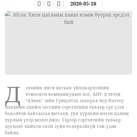
2020-05-18
Д
элхийн хөнгөн цагаан үйлдвэрлэлийн
томоохон компаниудын нэг, АНУ-д төвтэй
“Алкоа”-ийн Гүйцэтгэх захирал Roy Harvey
дэлхийн эдийн засгийн сэргэлтийн талаар сөрөг үзэл
бодолтой байгаагаа металл, уул уурхайн нэгэн цахим
хурлын үеэр мэдэгджээ. Тэрээр сэргэлтийн талаар
дүгнэлт хийхэд олон зүйл тодорхойгүй гэж үзэж
байна.