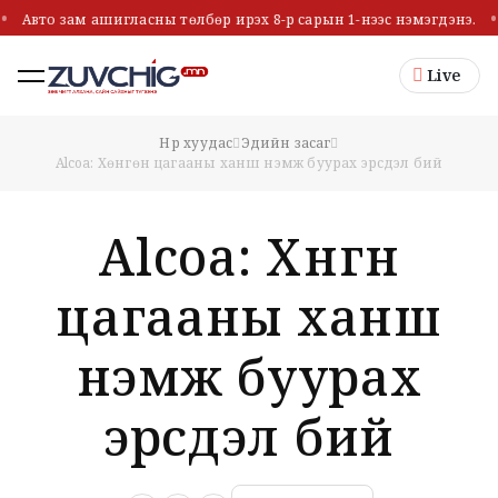
Авто зам ашигласны төлбөр ирэх 8-р сарын 1-нээс нэмэгдэнэ.
Live
Нүүр хуудас
Эдийн засаг
Alcoa: Хөнгөн цагааны ханш нэмж буурах эрсдэл бий
Alcoa: Хөнгөн
цагааны ханш
нэмж буурах
эрсдэл бий