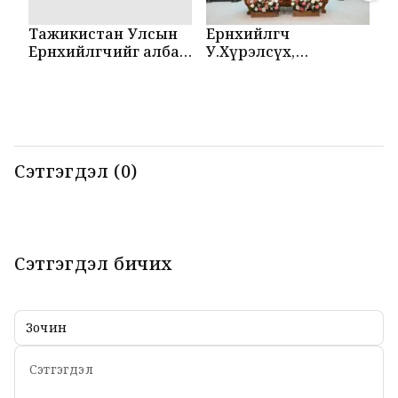
Тажикистан Улсын
Ерөнхийлөгч
М
Ерөнхийлөгчийг албан
У.Хүрэлсүх,
Т
ёсоор угтаж авлаа
Эмомали Рахмон
б
нар мэдээлэл
б
хийлээ
Сэтгэгдэл (0)
Сэтгэгдэл бичих