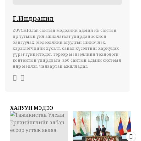
Г.Индранил
ZUVCHIG.mn сайтын мэдээний админ нь сайтын
өдөр тутмын үйл ажиллагааг удирдан зохион
байгуулах, мэдээллийн агуулгыг шинэчлэх,
хэрэглэгчдийн хүсэлт, санал хүсэлтийг хариуцах
үүрэг гүйцэтгэдэг. Тэрээр мэдээллийн технологи,
контентын удирдлага, вэб сайтын админ системд
өндөр мэдлэг, чадвартай ажилладаг.
ХАЛУУН МЭДЭЭ