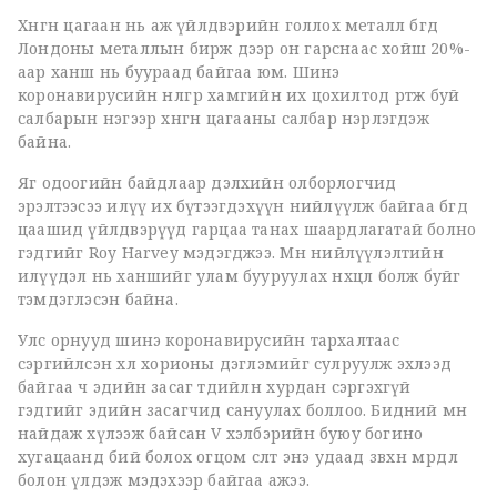
Хөнгөн цагаан нь аж үйлдвэрийн голлох металл бөгөөд
Лондоны металлын бирж дээр он гарснаас хойш 20%-
аар ханш нь буураад байгаа юм. Шинэ
коронавирусийн нөлөөгөөр хамгийн их цохилтод өртөж буй
салбарын нэгээр хөнгөн цагааны салбар нэрлэгдэж
байна.
Яг одоогийн байдлаар дэлхийн олборлогчид
эрэлтээсээ илүү их бүтээгдэхүүн нийлүүлж байгаа бөгөөд
цаашид үйлдвэрүүд гарцаа танах шаардлагатай болно
гэдгийг Roy Harvey мэдэгджээ. Мөн нийлүүлэлтийн
илүүдэл нь ханшийг улам бууруулах нөхцөл болж буйг
тэмдэглэсэн байна.
Улс орнууд шинэ коронавирусийн тархалтаас
сэргийлсэн хөл хорионы дэглэмийг сулруулж эхлээд
байгаа ч эдийн засаг төдийлөн хурдан сэргэхгүй
гэдгийг эдийн засагчид сануулах боллоо. Бидний өмнө
найдаж хүлээж байсан V хэлбэрийн буюу богино
хугацаанд бий болох огцом өсөлт энэ удаад зөвхөн мөрөөдөл
болон үлдэж мэдэхээр байгаа ажээ.