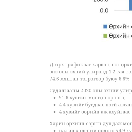
Дээрх графикаас харвал, нэг өр
энэ оны эхний улиралд 1.2 сая тө
74.6 мянган төгрөгөөр буюу 6.6%
Судалгааны 2020 оны эхний ули
91.6 хувийг мөнгөн орлого,
4.4 хувийг бусдаас үнэгүй авсан
4 хувийг өөрийн аж ахуйгаас х
Харин өрхийн сарын дундаж мөнгө
цалин хөлсний орлого 54.9 ху