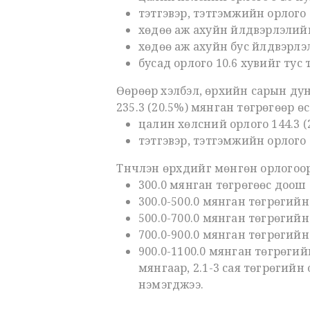
тэтгэвэр, тэтгэмжийн орлого 1
хөдөө аж ахуйн үйлдвэрлэлийн
хөдөө аж ахуйн бус үйлдвэрлэл
бусад орлого 10.6 хувийг тус
Өөрөөр хэлбэл, өрхийн сарын дун
235.3 (20.5%) мянган төгрөгөөр ө
цалин хөлсний орлого 144.3 (
тэтгэвэр, тэтгэмжийн орлого 
Түүнчлэн өрхүүдийг мөнгөн орлогоо
300.0 мянган төгрөгөөс доош 
300.0-500.0 мянган төгрөгийн
500.0-700.0 мянган төгрөгийн
700.0-900.0 мянган төгрөгийн
900.0-1100.0 мянган төгрөгийн
мянгаар, 2.1-3 сая төгрөгийн 
нэмэгджээ.