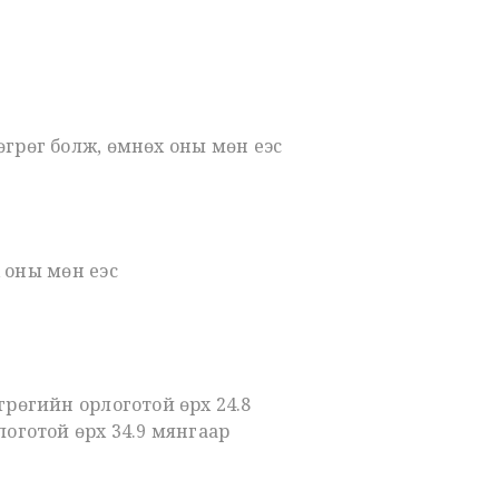
грөг болж, өмнөх оны мөн үеэс
 оны мөн үеэс
өгрөгийн орлоготой өрх 24.8
рлоготой өрх 34.9 мянгаар