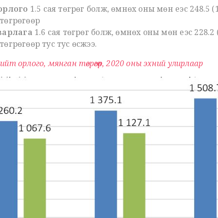
орлого
1.5 сая төгрөг болж, өмнөх оны мөн үеэс 248.5 
 төгрөгөөр
зарлага
1.6 сая төгрөг болж, өмнөх оны мөн үеэс 228.
төгрөгөөр тус тус өсжээ.
ийт орлого, мянган төгрөгөөр, 2020 оны эхний улирлаар