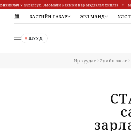
хийлөгч У.Хүрэлсүх, Эмомали Рахмон нар мэдээлэл хийлээ
Монг
ЗАСГИЙН ГАЗАР
ЭРҮҮЛ МЭНД
УЛС 
ШУУД
Нүүр хуудас
Эдийн засаг
СТ
с
зарла