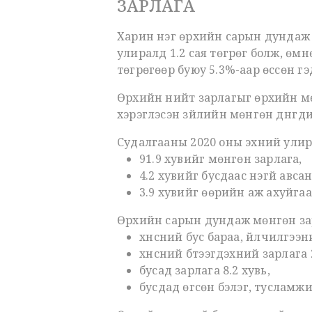
ЗАРЛАГА
Харин нэг өрхийн сарын дундаж 
улиралд 1.2 сая төгрөг болж, өмн
төгрөгөөр буюу 5.3%-аар өссөн г
Өрхийн нийт зарлагыг өрхийн мөн
хэрэглэсэн зүйлийн мөнгөн дүнгү
Судалгааны 2020 оны эхний ули
91.9 хувийг мөнгөн зарлага,
4.2 хувийг бусдаас үнэгүй авсан
3.9 хувийг өөрийн аж ахуйгаас
Өрхийн сарын дундаж мөнгөн зарл
хүнсний бус бараа, үйлчилгээн
хүнсний бүтээгдэхүүний зарлага 
бусад зарлага 8.2 хувь,
бусдад өгсөн бэлэг, тусламжи