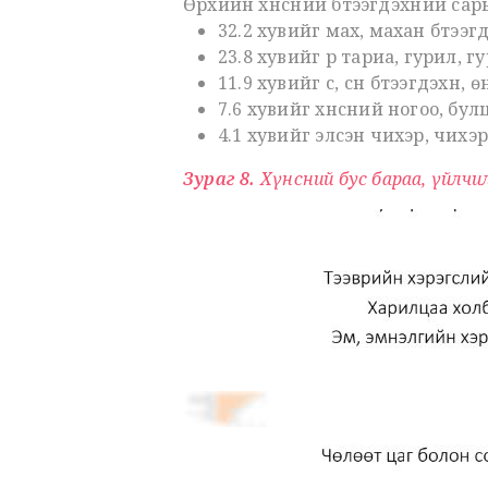
Өрхийн хүнсний бүтээгдэхүүний с
32.2 хувийг мах, махан бүтээгдэ
23.8 хувийг үр тариа, гурил, гу
11.9 хувийг сүү, сүүн бүтээгдэхүүн, 
7.6 хувийг хүнсний ногоо, бул
4.1 хувийг элсэн чихэр, чихэрл
Зураг 8.
Хүнсний бус бараа, үйлчилг