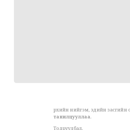
Ө
рхийн нийгэм, эдийн засгийн 
танилцууллаа.
Тодруулбал,