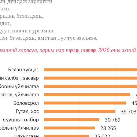
арын дундаж зарлагын
хүүн,
рилан бүтээгдэхүүн,
өндөг,
цуут, навчит ургамал,
эг бүтээгдэхүүн, амттан тус тус эзэлжээ.
ээний зарлага, зарим нэр төрлөөр, төгрөгөөр, 2020 оны эхни