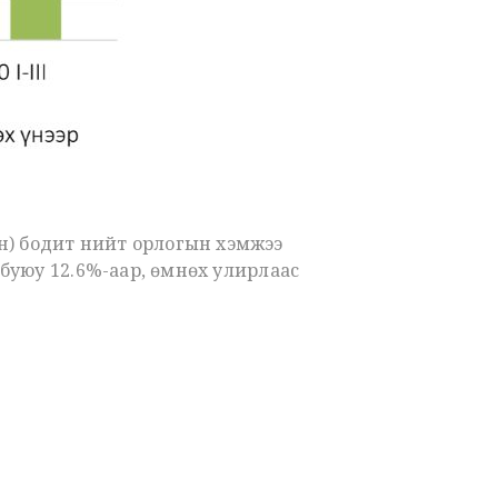
н) бодит нийт орлогын хэмжээ
р буюу 12.6%-аар, өмнөх улирлаас