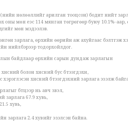
(үнийн нөлөөллийг арилган тооцсон) бодит нийт зар
өх оны мөн үеэс 114 мянган төгрөгөөр буюу 10.1%-аар,
эдгийг мөн мэдээлэв.
гөн зарлага, өрхийн өөрийн аж ахуйгаас бэлтгэж хэрэ
үдийн нийлбэрээр тодорхойлдог.
рлын байдлаар өрхийн сарын дундаж зарлагын
 хүнсний болон хүнсний бус бүтээгдэхүүн,
 хэрэглэсэн хүнсний бүтээгдэхүүний зарлага эзэлж байг
агыг бүтцээр нь авч үзвэл,
ий зарлага 67.9 хувь,
21.5 хувь,
йн зарлага 2.4 хувийг эзэлсэн байна.