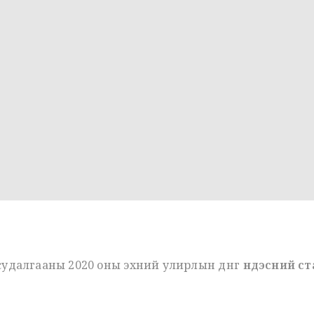
судалгааны 2020 оны эхний улирлын дүнг
Үндэсний с