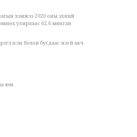
лагын хэмжээ 2020 оны эхний
 өмнөх улирлаас 62.6 мянган
глэсэн болон бусдаас үнэгүй авч
аа юм.