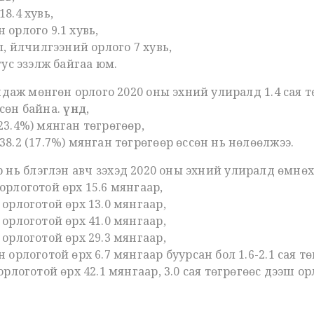
8.4 хувь,
 орлого 9.1 хувь,
, үйлчилгээний орлого 7 хувь,
 тус эзэлж байгаа юм.
даж мөнгөн орлого 2020 оны эхний улиралд 1.4 сая тө
ссөн байна.
Үүнд,
23.4%) мянган төгрөгөөр,
38.2 (17.7%) мянган төгрөгөөр өссөн нь нөлөөлжээ.
р нь бүлэглэн авч үзэхэд 2020 оны эхний улиралд өмнөх
орлоготой өрх 15.6 мянгаар,
 орлоготой өрх 13.0 мянгаар,
 орлоготой өрх 41.0 мянгаар,
 орлоготой өрх 29.3 мянгаар,
 орлоготой өрх 6.7 мянгаар буурсан бол 1.6-2.1 сая т
орлоготой өрх 42.1 мянгаар, 3.0 сая төгрөгөөс дээш о