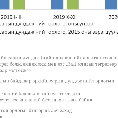
хийн сарын дундаж (үнийн нөлөөллийг арилган тооцсо
грөг болж, өмнөх оны мөн үеэс 134.1 мянган төгрөгөө
-аар мөн өсжээ.
рлын байдлаар өрхийн сарын дундаж нийт орлогын
 хүнсний болон хүнсний бус бүтээгдэхүүн,
эрэглэсэн хүнсний бүтээгдэхүүн эзэлж байна.
н орлогыг бүтцээр нь авч үзэхэд
вь,