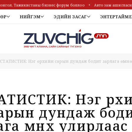
ол, Тажикистаны бизнес форум боллоо
Авто зам ашигласны төл
ТӨР
НИЙГЭМ
ЭДИЙН ЗАСАГ
ЭНТЕРТАЙМЕ
СТАТИСТИК: Нэг өрхийн сарын дундаж бодит зарлага өмнөх
АТИСТИК: Нэг өрх
арын дундаж бод
га өмнөх улирлаас