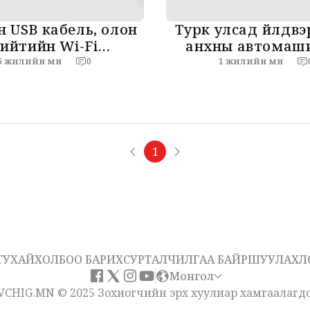
 USB кабель, олон
Турк улсад үйлдвэ
ийтийн Wi-Fi
анхны автомаш
хдаа юуг анхаарах
цахилгаан хөдөлг
6 жилийн өмнө
1 жилийн өмнө
0
ёстой вэ?
SUV
1
ТУХАЙ
ХОЛБОО БАРИХ
СУРТАЛЧИЛГАА БАЙРШУУЛАХ
Л
Монгол
VCHIG.MN © 2025 Зохиогчийн эрх хуулиар хамгаалагдс