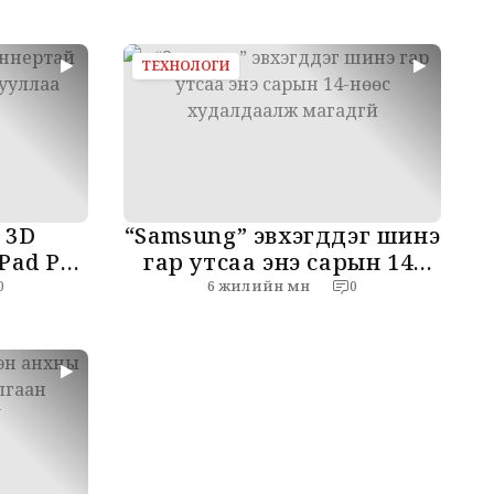
 байна
ТЕХНОЛОГИ
 3D
“Samsung” эвхэгддэг шинэ
Pad Pro
гар утсаа энэ сарын 14-
аа
нөөс худалдаалж
6 жилийн өмнө
0
0
магадгүй