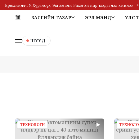
Ерөнхийлөгч У.Хүрэлсүх, Эмомали Рахмон нар мэдээлэл хийлээ
ЗАСГИЙН ГАЗАР
ЭРҮҮЛ МЭНД
УЛС 
ШУУД
ТЕХНОЛОГИ
ТЕХНОЛО