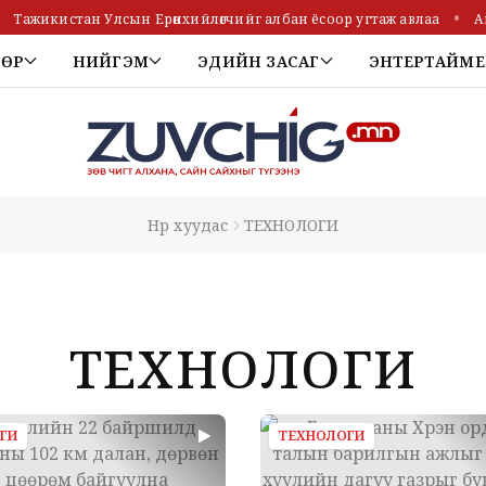
Тажикистан Улсын Ерөнхийлөгчийг албан ёсоор угтаж авлаа
А
ТӨР
НИЙГЭМ
ЭДИЙН ЗАСАГ
ЭНТЕРТАЙМЕ
Нүүр хуудас
ТЕХНОЛОГИ
ТЕХНОЛОГИ
ГИ
ТЕХНОЛОГИ