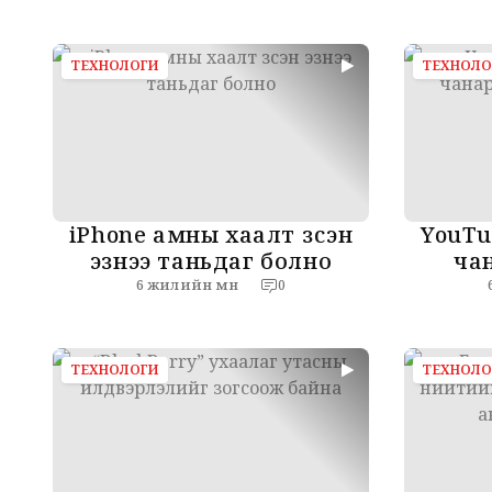
оролцогч төслийн
зор
саналаа ирүүллээ
сууц
бари
ТЕХНОЛОГИ
ТЕХНОЛО
iPhone амны хаалт зүүсэн
YouTu
эзнээ таньдаг болно
чан
6 жилийн өмнө
0
ТЕХНОЛОГИ
ТЕХНОЛО