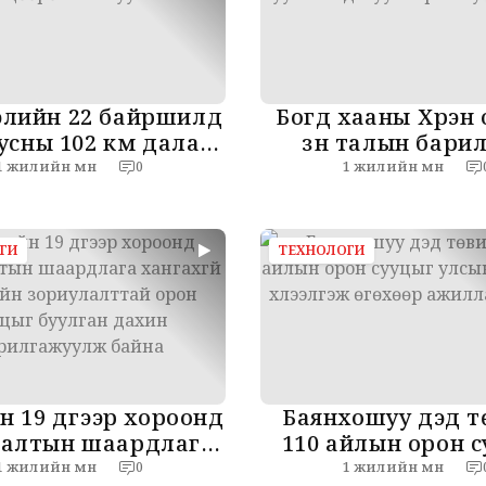
лийн 22 байршилд
Богд хааны Хүрэн
 усны 102 км далан,
зүүн талын бари
вөн хөв цөөрөм
ажлыг зогсоож, х
1 жилийн өмнө
1 жилийн өмнө
0
байгуулна
дагуу газрыг буца
ГИ
ТЕХНОЛОГИ
н 19 дүгээр хороонд
Баянхошуу дэд т
алтын шаардлага
110 айлын орон 
гахгүй нийтийн
улсын комисст хү
1 жилийн өмнө
1 жилийн өмнө
0