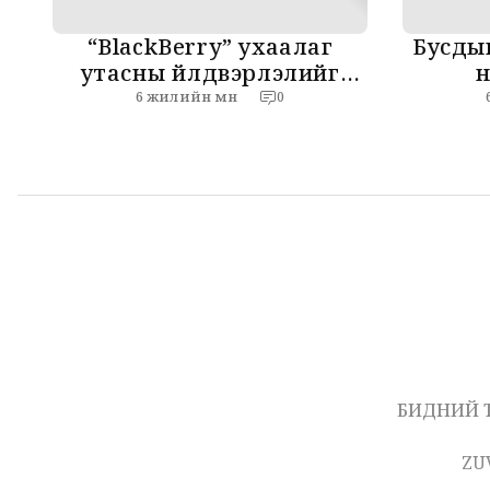
“BlackBerry” ухаалаг
Бусдын
утасны үйлдвэрлэлийг
н
зогсоож байна
ашигла
6 жилийн өмнө
0
БИДНИЙ 
ZU