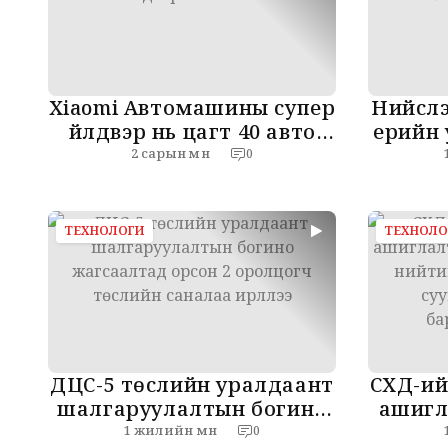
Xiaomi Автомашины супер
Нийслэ
үйлдвэр нь цагт 40 авто
үерийн
машин үйлдвэрлэж байна
дөр
2 сарын өмнө
0
ТЕХНОЛОГИ
ТЕХНОЛО
ДЦС-5 төслийн уралдаант
СХД-ий
шалгаруулалтын богино
ашигл
жагсаалтад орсон 2
хан
1 жилийн өмнө
0