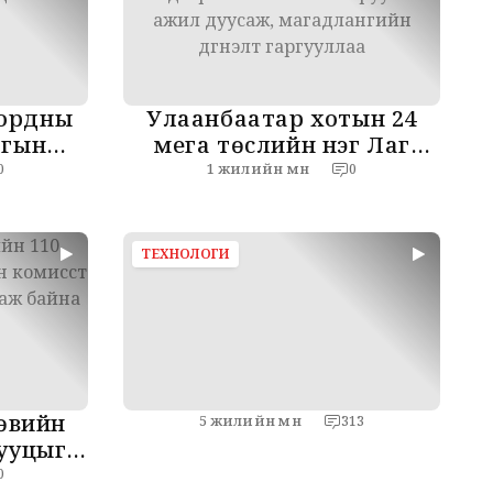
 ордны
Улаанбаатар хотын 24
лгын
мега төслийн нэг Лаг
уулийн
шатаах үйлдвэрийн ТЭЗҮ
1 жилийн өмнө
0
0
ан авна
боловсруулах ажил
дуусаж, магадлангийн
дүгнэлт гаргууллаа
ТЕХНОЛОГИ
өвийн
5 жилийн өмнө
313
сууцыг
лээлгэж
0