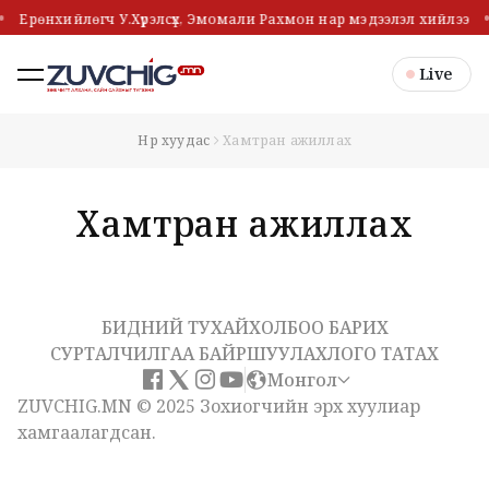
Ерөнхийлөгч У.Хүрэлсүх, Эмомали Рахмон нар мэдээлэл хийлээ
Live
Нүүр хуудас
Хамтран ажиллах
Хамтран ажиллах
БИДНИЙ ТУХАЙ
ХОЛБОО БАРИХ
СУРТАЛЧИЛГАА БАЙРШУУЛАХ
ЛОГО ТАТАХ
Монгол
ZUVCHIG.MN © 2025 Зохиогчийн эрх хуулиар
хамгаалагдсан.