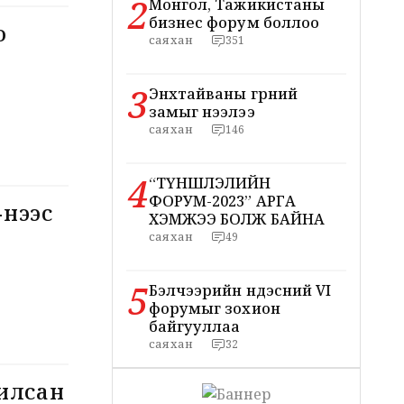
2
Монгол, Тажикистаны
бизнес форум боллоо
о
саяхан
351
3
Энхтайваны гүүрний
замыг нээлээ
саяхан
146
4
“ТҮНШЛЭЛИЙН
ФОРУМ-2023” АРГА
ХЭМЖЭЭ БОЛЖ БАЙНА
саяхан
49
5
Бэлчээрийн үндэсний VI
форумыг зохион
байгууллаа
саяхан
32
илсан