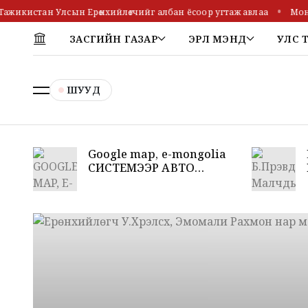
истан Улсын Ерөнхийлөгчийг албан ёсоор угтаж авлаа
Монгол, 
ЗАСГИЙН ГАЗАР
ЭРҮҮЛ МЭНД
УЛС 
ШУУД
Google map, e-mongolia
СИСТЕМЭЭР АВТО
ЗАМЫН ЗАСВАР,
ХААСАН МЭДЭЭЛЛИЙГ
АВДАГ БОЛЛОО