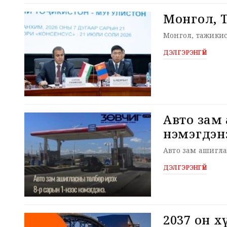
Монгол, 
Монгол, тажикис
ДЭЛГЭРЭНГҮЙ
Авто зам ашигласны тө
нэмэгдэн
ДЭЛГЭРЭНГҮЙ
2037 он 