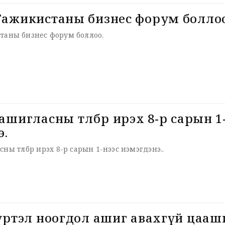
Тажикистаны бизнес форум болло
таны бизнес форум боллоо.
лбөр ирэх 8-р сарын 1-нээс
э.
Авто зам ашигласны төлбөр ирэх 8-р сарын 1-нээс нэмэгдэнэ..
хүртэл ноогдол ашиг авахгүй цааш