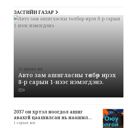
ЗАСГИЙН ГАЗАР
19 өдрийн өмнө
Авто зам ашигласны төлбөр ирэх
8-р сарын 1-нээс нэмэгдэнэ.
0
2037 он хүртэл ноогдол ашиг
авахгүй цаашилсан нь наашилж
2026 он боллоо.
1 сарын өмнө