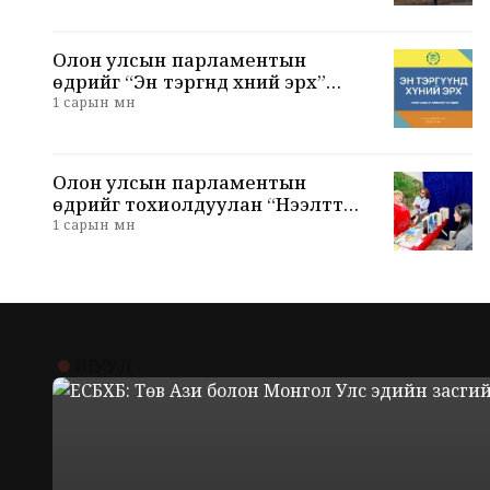
Олон улсын парламентын
өдрийг “Эн тэргүүнд хүний эрх”
уриатайгаар тэмдэглэнэ
1 сарын өмнө
Олон улсын парламентын
өдрийг тохиолдуулан “Нээлттэй
парламент” явуулын
1 сарын өмнө
мэдээллийн төв ажиллаж байна
ШУУД