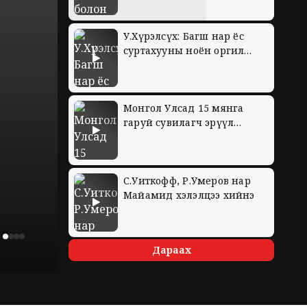
У.Хүрэлсүх: Багш нар ёс
суртахууны ноён оргил
байх учиртай
Монгол Улсад 15 мянга
гаруй сувилагч эрүүл
мэндийн тусламж
үйлчилгээг иргэддээ
хүргэж байна
С.Уиткофф, Р.Умеров нар
Майамид хэлэлцээ хийнэ
Дараах