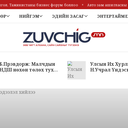
Тажикистаны бизнес форум боллоо
Авто зам ашигласны төлбөр 
ТӨР
НИЙГЭМ
ЭДИЙН ЗАСАГ
ЭНТЕРТАЙМЕ
Б.Пүрэвдорж: Малчдын
Улсын Их Хурл
НДШ нөхөн төлөх тухай
Н.Учрал Үндэс
заалтыг нэг жилээр
батлан хамгаа
сунгах хуулийн төсөл
сургуулийн би
өргөн барина
бүрэлдэхүүнтэй 