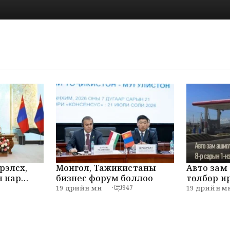
рэлсүх,
Монгол, Тажикистаны
Авто зам
 нар
бизнес форум боллоо
төлбөр ирэх 8-р са
э
нээс нэмэ
19 өдрийн өмнө
19 өдрийн өмн
·
947