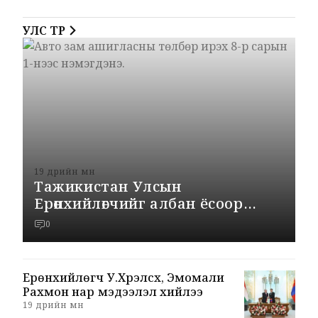
УЛС ТӨР
19 өдрийн өмнө
Тажикистан Улсын
Ерөнхийлөгчийг албан ёсоор
угтаж авлаа
0
Ерөнхийлөгч У.Хүрэлсүх, Эмомали
Рахмон нар мэдээлэл хийлээ
19 өдрийн өмнө