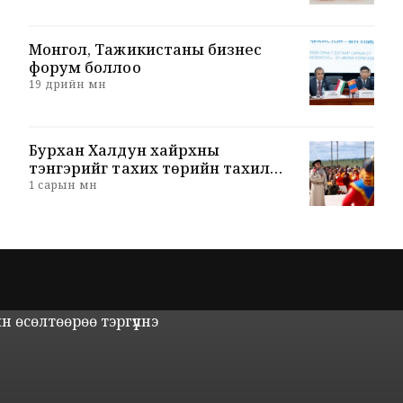
Монгол, Тажикистаны бизнес
форум боллоо
19 өдрийн өмнө
Бурхан Халдун хайрхны
тэнгэрийг тахих төрийн тахилга
боллоо
1 сарын өмнө