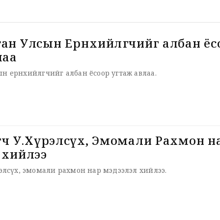
ан Улсын Ерөнхийлөгчийг албан ёс
лаа
н ерөнхийлөгчийг албан ёсоор угтаж авлаа.
өгч У.Хүрэлсүх, Эмомали Рахмон н
 хийлээ
үрэлсүх, эмомали рахмон нар мэдээлэл хийлээ.