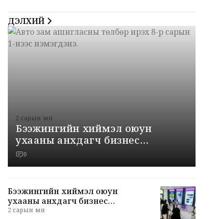
ДЭЛХИЙ
2 сарын өмнө
Бээжингийн хиймэл оюун
ухааны анхдагч бизнес
хөгжүүлэгч “Модуль ертөнц” аж
0
үйлдвэрийн хотхонд зочиллоо
Бээжингийн хиймэл оюун
ухааны анхдагч бизнес
хөгжүүлэгч “Модуль ертөнц” аж
2 сарын өмнө