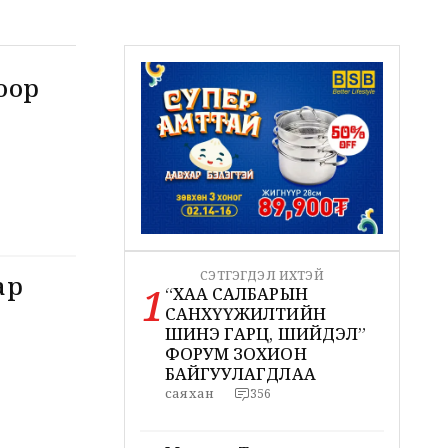
оор
СЭТГЭГДЭЛ ИХТЭЙ
ар
1
“ХАА САЛБАРЫН
САНХҮҮЖИЛТИЙН
ШИНЭ ГАРЦ, ШИЙДЭЛ”
ФОРУМ ЗОХИОН
БАЙГУУЛАГДЛАА
саяхан
356