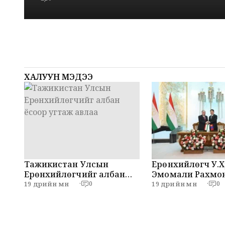
2026 он боллоо.
0
0
ХАЛУУН МЭДЭЭ
Тажикистан Улсын
Ерөнхийлөгч У.Хү
Ерөнхийлөгчийг албан
Эмомали Рахмон
ёсоор угтаж авлаа
мэдээлэл хийлэ
19 өдрийн өмнө
19 өдрийн өмнө
·
0
·
0