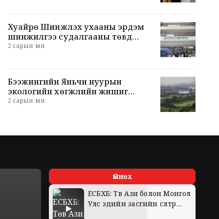
үйлдвэрийн хотхонд зочиллоо
Хуайрөү Шинжлэх ухааны эрдэм
шинжилгээ судалгааны төвд
зочиллоо
2 сарын өмнө
Бээжингийн Яньчи нуурын
экологийн хөгжлийн жишиг
бүсэд Монгол сэтгүүлчид зочилов
2 сарын өмнө
Өмнөх
ЕСБХБ: Төв Ази болон Монгол
Улс эдийн засгийн өсөлтөөрөө
тэргүүлнэ